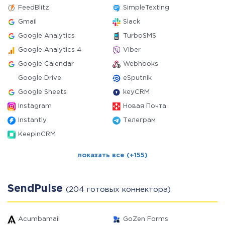
FeedBlitz
SimpleTexting
Gmail
Slack
Google Analytics
TurboSMS
Google Analytics 4
Viber
Google Calendar
Webhooks
Google Drive
eSputnik
Google Sheets
keyCRM
Instagram
Новая Почта
Instantly
Телеграм
KeepinCRM
показать все (+155)
SendPulse
(204 готовых коннектора)
Acumbamail
GoZen Forms