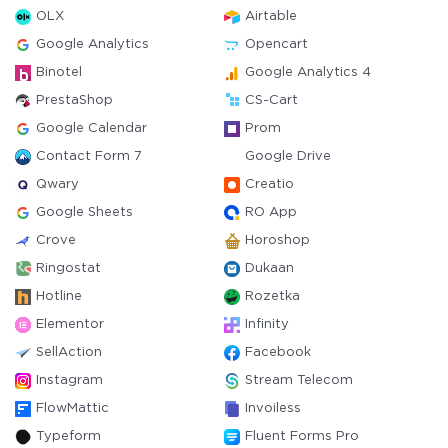
OLX
Airtable
Google Analytics
Opencart
Binotel
Google Analytics 4
PrestaShop
CS-Cart
Google Calendar
Prom
Contact Form 7
Google Drive
Qwary
Creatio
Google Sheets
RO App
Crove
Horoshop
Ringostat
Dukaan
Hotline
Rozetka
Elementor
Infinity
SellAction
Facebook
Instagram
Stream Telecom
FlowMattic
Invoiless
Typeform
Fluent Forms Pro