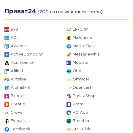
Приват24
(200 готовых коннекторов)
8x8
LP-CRM
AOL
Mailchimp
AWeber
MeisterTask
ActiveCampaign
MessageWhiz
Acumbamail
Mobizon
Afilnet
OLX
Airtable
Omnicell
AlphaSMS
Opencart
Binotel
PrestaShop
Creatio
Prom
Crove
RO App
Evecalls
Rozetka
Facebook
SMS Club