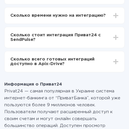
Для начала нужно
зарегистрироваться в ApiX-
Drive
Сколько времени нужно на интеграцию?
Выбираете какие данные передавать из
Приват24 в SendPulse
В зависимости от системы, с которой вы будете
Включаете автообновление
делать интеграцию, время настройки может
Теперь данные будут автоматически
Сколько стоит интеграция Приват24 с
отличаться и составлять от 5-ти до 30-минут. В
передаваться из Приват24 в SendPulse
SendPulse?
среднем настройка занимает 10-15 минут.
За саму интеграцию ничего платить не нужно и на
всех тарифах доступен полностью весь
Сколько всего готовых интеграций
функционал. Вы оплачиваете только количество
доступно в Apix-Drive?
данных, которые по факту передаются из одной
вашей системы в другую через наш сервис. Если у
На данный момент у нас готово 400+ интеграций
вас количество данных в месяц небольшое, можете
помимо Приват24 и SendPulse
смело пользоваться бесплатным тарифом или
Информация о Приват24
перейти на платный, при необходимости. Подробнее
Privat24 — самая популярная в Украине система
о
тарифах
.
интернет-банкинга от “ПриватБанка”, которой уже
пользуются более 9 миллионов человек.
Пользователи получают расширенный доступ к
своим счетам и могут онлайн совершать
большинство операций. Доступен просмотр