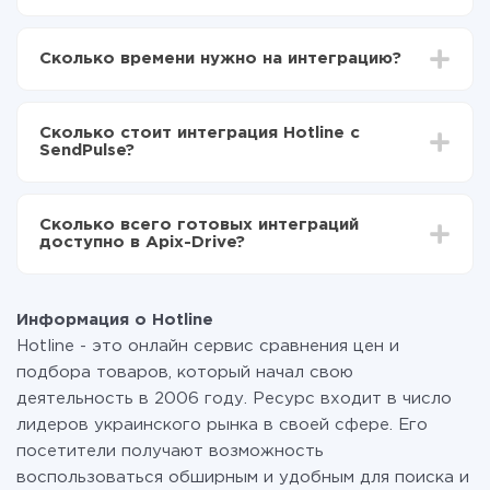
Для начала нужно
зарегистрироваться в ApiX-
Drive
Сколько времени нужно на интеграцию?
Выбираете какие данные передавать из Hotline в
SendPulse
В зависимости от системы, с которой вы будете
Включаете автообновление
делать интеграцию, время настройки может
Теперь данные будут автоматически
Сколько стоит интеграция Hotline с
отличаться и составлять от 5-ти до 30-минут. В
передаваться из Hotline в SendPulse
SendPulse?
среднем настройка занимает 10-15 минут.
За саму интеграцию ничего платить не нужно и на
всех тарифах доступен полностью весь
Сколько всего готовых интеграций
функционал. Вы оплачиваете только количество
доступно в Apix-Drive?
данных, которые по факту передаются из одной
вашей системы в другую через наш сервис. Если у
На данный момент у нас готово 400+ интеграций
вас количество данных в месяц небольшое, можете
помимо Hotline и SendPulse
смело пользоваться бесплатным тарифом или
Информация о Hotline
перейти на платный, при необходимости. Подробнее
Hotline - это онлайн сервис сравнения цен и
о
тарифах
.
подбора товаров, который начал свою
деятельность в 2006 году. Ресурс входит в число
лидеров украинского рынка в своей сфере. Его
посетители получают возможность
воспользоваться обширным и удобным для поиска и