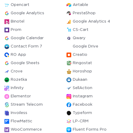
Opencart
Airtable
Google Analytics
PrestaShop
Binotel
Google Analytics 4
Prom
CS-Cart
Google Calendar
Qwary
Contact Form 7
Google Drive
RO App
Creatio
Google Sheets
Ringostat
Crove
Horoshop
Rozetka
Dukaan
Infinity
SellAction
Elementor
Instagram
Stream Telecom
Facebook
Invoiless
Typeform
FlowMattic
LP-CRM
WooCommerce
Fluent Forms Pro