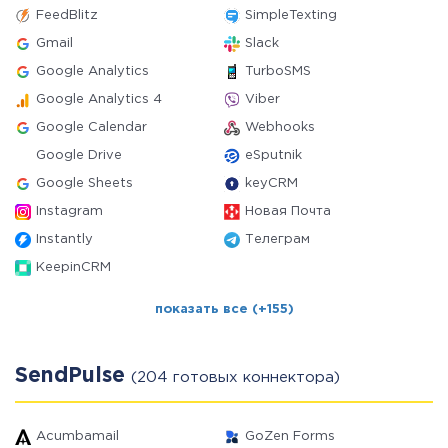
FeedBlitz
SimpleTexting
Gmail
Slack
Google Analytics
TurboSMS
Google Analytics 4
Viber
Google Calendar
Webhooks
Google Drive
eSputnik
Google Sheets
keyCRM
Instagram
Новая Почта
Instantly
Телеграм
KeepinCRM
показать все (+155)
SendPulse
(204 готовых коннектора)
Acumbamail
GoZen Forms