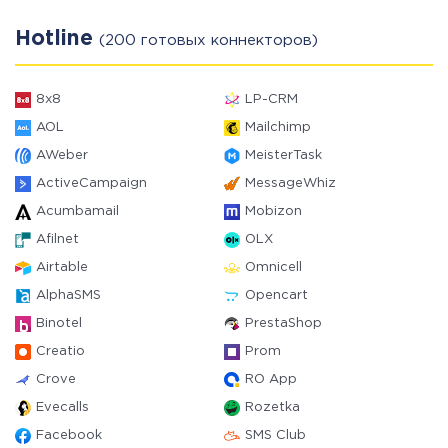
Hotline
(200 готовых коннекторов)
8x8
LP-CRM
AOL
Mailchimp
AWeber
MeisterTask
ActiveCampaign
MessageWhiz
Acumbamail
Mobizon
Afilnet
OLX
Airtable
Omnicell
AlphaSMS
Opencart
Binotel
PrestaShop
Creatio
Prom
Crove
RO App
Evecalls
Rozetka
Facebook
SMS Club