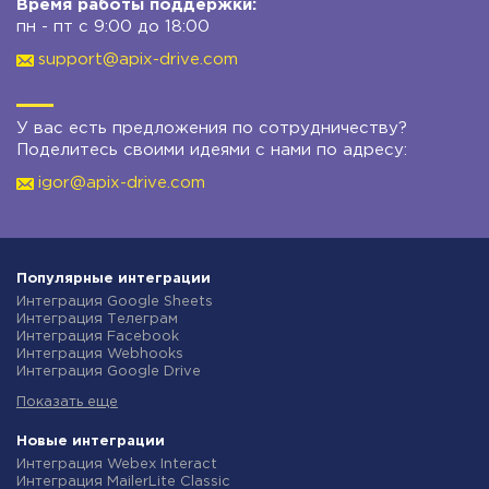
Время работы поддержки:
пн - пт с 9:00 до 18:00
support@apix-drive.com
У вас есть предложения по сотрудничеству?
Поделитесь своими идеями с нами по адресу:
igor@apix-drive.com
Популярные интеграции
Интеграция Google Sheets
Интеграция Телеграм
Интеграция Facebook
Интеграция Webhooks
Интеграция Google Drive
Интеграция Opencart
Показать еще
Интеграция Gmail
Интеграция Rozetka
Интеграция Новая Почта
Новые интеграции
Интеграция Binotel
Интеграция Webex Interact
Интеграция OpenAI (ChatGPT)
Интеграция MailerLite Classic