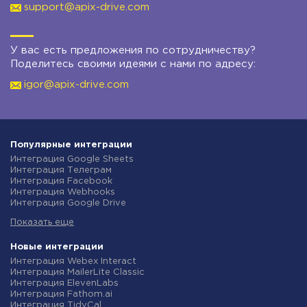
support@apix-drive.com
У вас есть предложения по сотрудничеству?
Поделитесь своими идеями с нами по адресу:
igor@apix-drive.com
Популярные интеграции
Интеграция Google Sheets
Интеграция Телеграм
Интеграция Facebook
Интеграция Webhooks
Интеграция Google Drive
Интеграция Opencart
Показать еще
Интеграция Gmail
Интеграция Rozetka
Интеграция Новая Почта
Новые интеграции
Интеграция Binotel
Интеграция Webex Interact
Интеграция OpenAI (ChatGPT)
Интеграция MailerLite Classic
Интеграция Prom
Интеграция ElevenLabs
Интеграция Приват24
Интеграция Fathom.ai
Интеграция OLX
Интеграция TidyCal