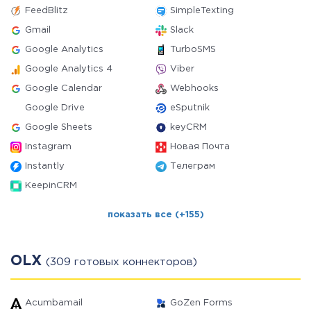
FeedBlitz
SimpleTexting
Gmail
Slack
Google Analytics
TurboSMS
Google Analytics 4
Viber
Google Calendar
Webhooks
Google Drive
eSputnik
Google Sheets
keyCRM
Instagram
Новая Почта
Instantly
Телеграм
KeepinCRM
показать все (+155)
OLX
(309 готовых коннекторов)
Acumbamail
GoZen Forms