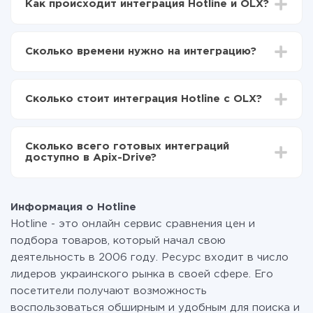
Как происходит интеграция Hotline и OLX?
Для начала нужно
зарегистрироваться в ApiX-
Drive
Сколько времени нужно на интеграцию?
Выбираете какие данные передавать из Hotline в
OLX
В зависимости от системы, с которой вы будете
Включаете автообновление
делать интеграцию, время настройки может
Теперь данные будут автоматически
Сколько стоит интеграция Hotline с OLX?
отличаться и составлять от 5-ти до 30-минут. В
передаваться из Hotline в OLX
среднем настройка занимает 10-15 минут.
За саму интеграцию ничего платить не нужно и на
всех тарифах доступен полностью весь
Сколько всего готовых интеграций
функционал. Вы оплачиваете только количество
доступно в Apix-Drive?
данных, которые по факту передаются из одной
вашей системы в другую через наш сервис. Если у
На данный момент у нас готово 400+ интеграций
вас количество данных в месяц небольшое, можете
помимо Hotline и OLX
смело пользоваться бесплатным тарифом или
Информация о Hotline
перейти на платный, при необходимости. Подробнее
Hotline - это онлайн сервис сравнения цен и
о
тарифах
.
подбора товаров, который начал свою
деятельность в 2006 году. Ресурс входит в число
лидеров украинского рынка в своей сфере. Его
посетители получают возможность
воспользоваться обширным и удобным для поиска и