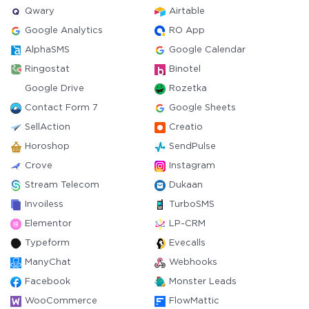
Qwary
Airtable
Google Analytics
RO App
AlphaSMS
Google Calendar
Ringostat
Binotel
Google Drive
Rozetka
Contact Form 7
Google Sheets
SellAction
Creatio
Horoshop
SendPulse
Crove
Instagram
Stream Telecom
Dukaan
Invoiless
TurboSMS
Elementor
LP-CRM
Typeform
Evecalls
ManyChat
Webhooks
Facebook
Monster Leads
WooCommerce
FlowMattic