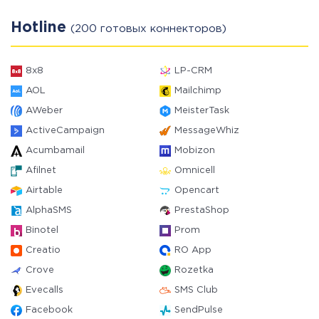
Hotline
(200 готовых коннекторов)
8x8
LP-CRM
AOL
Mailchimp
AWeber
MeisterTask
ActiveCampaign
MessageWhiz
Acumbamail
Mobizon
Afilnet
Omnicell
Airtable
Opencart
AlphaSMS
PrestaShop
Binotel
Prom
Creatio
RO App
Crove
Rozetka
Evecalls
SMS Club
Facebook
SendPulse