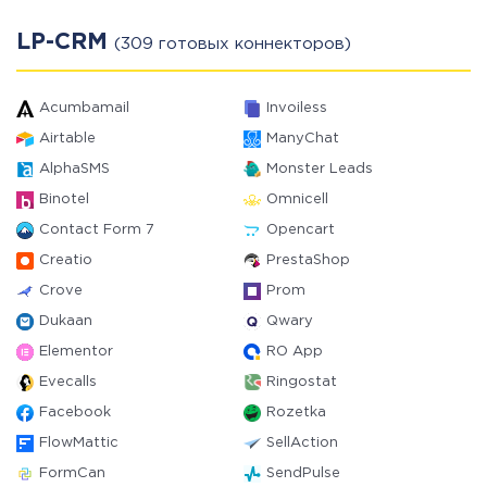
LP-CRM
(309 готовых коннекторов)
Acumbamail
Invoiless
Airtable
ManyChat
AlphaSMS
Monster Leads
Binotel
Omnicell
Contact Form 7
Opencart
Creatio
PrestaShop
Crove
Prom
Dukaan
Qwary
Elementor
RO App
Evecalls
Ringostat
Facebook
Rozetka
FlowMattic
SellAction
FormCan
SendPulse