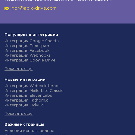
igor@apix-drive.com
Популярные интеграции
Интеграция Google Sheets
Интеграция Телеграм
Интеграция Facebook
Интеграция Webhooks
Интеграция Google Drive
Интеграция Opencart
Показать еще
Интеграция Gmail
Интеграция Rozetka
Интеграция Новая Почта
Новые интеграции
Интеграция Binotel
Интеграция Webex Interact
Интеграция OpenAI (ChatGPT)
Интеграция MailerLite Classic
Интеграция Prom
Интеграция ElevenLabs
Интеграция Приват24
Интеграция Fathom.ai
Интеграция OLX
Интеграция TidyCal
Интеграция TurboSMS
Интеграция Olostep
Интеграция SendPulse
Показать еще
Интеграция Gist
Интеграция Horoshop
Интеграция Gyazo
Интеграция Stream Telecom
Интеграция Straico
Важные страницы
Интеграция Instagram
Интеграция Rows
Условия использования
Интеграция Google Analytics
Интеграция Firecrawl