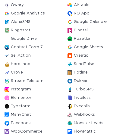
Qwary
Airtable
Google Analytics
RO App
AlphaSMS
Google Calendar
Ringostat
Binotel
Google Drive
Rozetka
Contact Form 7
Google Sheets
SellAction
Creatio
Horoshop
SendPulse
Crove
Hotline
Stream Telecom
Dukaan
Instagram
TurboSMS
Elementor
Invoiless
Typeform
Evecalls
ManyChat
Webhooks
Facebook
Monster Leads
WooCommerce
FlowMattic