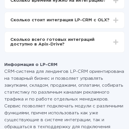
Сколько времени нужно на интеграцию?
Выбираете какие данные передавать из LP-CRM
в OLX
В зависимости от системы, с которой вы будете
Включаете автообновление
делать интеграцию, время настройки может
Теперь данные будут автоматически
Сколько стоит интеграция LP-CRM с OLX?
отличаться и составлять от 5-ти до 30-минут. В
передаваться из LP-CRM в OLX
среднем настройка занимает 10-15 минут.
За саму интеграцию ничего платить не нужно и на
всех тарифах доступен полностью весь
Сколько всего готовых интеграций
функционал. Вы оплачиваете только количество
доступно в Apix-Drive?
данных, которые по факту передаются из одной
вашей системы в другую через наш сервис. Если у
На данный момент у нас готово 400+ интеграций
вас количество данных в месяц небольшое, можете
помимо LP-CRM и OLX
смело пользоваться бесплатным тарифом или
Информация о LP-CRM
перейти на платный, при необходимости. Подробнее
CRM-система для лендингов LP-CRM ориентирована
о
тарифах
.
на товарный бизнес и позволяет управлять
закупками, складом, продажами, оплатами, собирать
статистику по различным каналам рекламного
трафика и по работе отдельных менеджеров.
Сервис позволяет подключать модули с различными
функциями, причем использовать как уже
существующие в системе интеграции, так и
обращаться в техподдержку для подключения