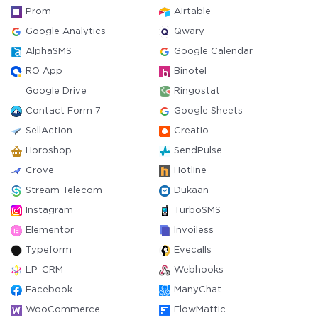
Prom
Airtable
Google Analytics
Qwary
AlphaSMS
Google Calendar
RO App
Binotel
Google Drive
Ringostat
Contact Form 7
Google Sheets
SellAction
Creatio
Horoshop
SendPulse
Crove
Hotline
Stream Telecom
Dukaan
Instagram
TurboSMS
Elementor
Invoiless
Typeform
Evecalls
LP-CRM
Webhooks
Facebook
ManyChat
WooCommerce
FlowMattic