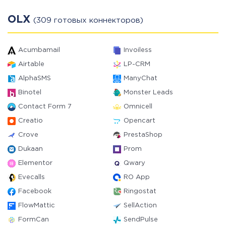
OLX
(309 готовых коннекторов)
Acumbamail
Invoiless
Airtable
LP-CRM
AlphaSMS
ManyChat
Binotel
Monster Leads
Contact Form 7
Omnicell
Creatio
Opencart
Crove
PrestaShop
Dukaan
Prom
Elementor
Qwary
Evecalls
RO App
Facebook
Ringostat
FlowMattic
SellAction
FormCan
SendPulse