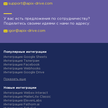
support@apix-drive.com
У вас есть предложения по сотрудничеству?
Поделитесь своими идеями с нами по адресу:
igor@apix-drive.com
Популярные интеграции
Интеграция Google Sheets
Интеграция Телеграм
Интеграция Facebook
Интеграция Webhooks
Интеграция Google Drive
Интеграция Opencart
Показать еще
Интеграция Gmail
Интеграция Rozetka
Интеграция Новая Почта
Новые интеграции
Интеграция Binotel
Интеграция Webex Interact
Интеграция OpenAI (ChatGPT)
Интеграция MailerLite Classic
Интеграция Prom
Интеграция ElevenLabs
Интеграция Приват24
Интеграция Fathom.ai
Интеграция OLX