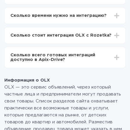
Для начала нужно
зарегистрироваться в ApiX-
Drive
Сколько времени нужно на интеграцию?
Выбираете какие данные передавать из OLX в
Rozetka
В зависимости от системы, с которой вы будете
Включаете автообновление
делать интеграцию, время настройки может
Теперь данные будут автоматически
Сколько стоит интеграция OLX с Rozetka?
отличаться и составлять от 5-ти до 30-минут. В
передаваться из OLX в Rozetka
среднем настройка занимает 10-15 минут.
За саму интеграцию ничего платить не нужно и на
всех тарифах доступен полностью весь
Сколько всего готовых интеграций
функционал. Вы оплачиваете только количество
доступно в Apix-Drive?
данных, которые по факту передаются из одной
вашей системы в другую через наш сервис. Если у
На данный момент у нас готово 400+ интеграций
вас количество данных в месяц небольшое, можете
помимо OLX и Rozetka
смело пользоваться бесплатным тарифом или
Информация о OLX
перейти на платный, при необходимости. Подробнее
OLX — это сервис объявлений, через который
о
тарифах
.
частные лица и предприниматели могут продавать
свои товары. Список разделов сайта охватывает
практически все возможные товары и услуги,
которые предлагаются на рынке, от детских
товаров до квартир и автомобилей. Разместив
объявление, продавец товара может указать в нем