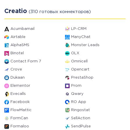
Creatio
(310 готовых коннекторов)
Acumbamail
LP-CRM
Airtable
ManyChat
AlphaSMS
Monster Leads
Binotel
OLX
Contact Form 7
Omnicell
Crove
Opencart
Dukaan
PrestaShop
Elementor
Prom
Evecalls
Qwary
Facebook
RO App
FlowMattic
Ringostat
FormCan
SellAction
Formaloo
SendPulse