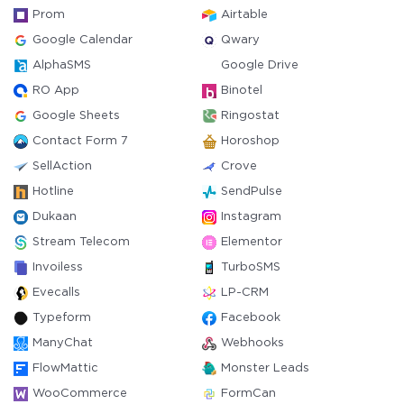
Prom
Airtable
Google Calendar
Qwary
AlphaSMS
Google Drive
RO App
Binotel
Google Sheets
Ringostat
Contact Form 7
Horoshop
SellAction
Crove
Hotline
SendPulse
Dukaan
Instagram
Stream Telecom
Elementor
Invoiless
TurboSMS
Evecalls
LP-CRM
Typeform
Facebook
ManyChat
Webhooks
FlowMattic
Monster Leads
WooCommerce
FormCan