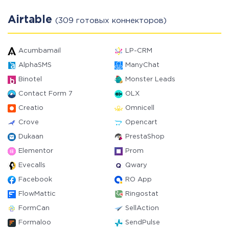
Airtable
(309 готовых коннекторов)
Acumbamail
LP-CRM
AlphaSMS
ManyChat
Binotel
Monster Leads
Contact Form 7
OLX
Creatio
Omnicell
Crove
Opencart
Dukaan
PrestaShop
Elementor
Prom
Evecalls
Qwary
Facebook
RO App
FlowMattic
Ringostat
FormCan
SellAction
Formaloo
SendPulse