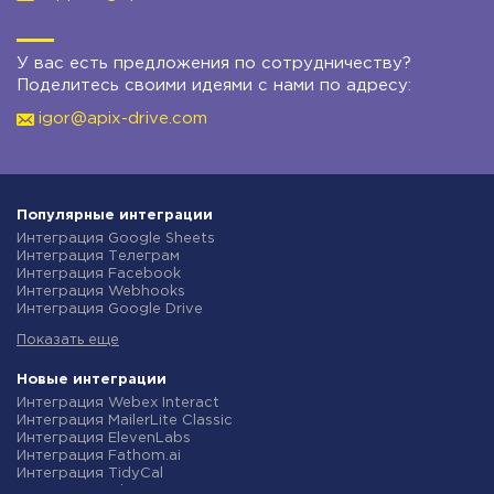
У вас есть предложения по сотрудничеству?
Поделитесь своими идеями с нами по адресу:
igor@apix-drive.com
Популярные интеграции
Интеграция Google Sheets
Интеграция Телеграм
Интеграция Facebook
Интеграция Webhooks
Интеграция Google Drive
Интеграция Opencart
Показать еще
Интеграция Gmail
Интеграция Rozetka
Интеграция Новая Почта
Новые интеграции
Интеграция Binotel
Интеграция Webex Interact
Интеграция OpenAI (ChatGPT)
Интеграция MailerLite Classic
Интеграция Prom
Интеграция ElevenLabs
Интеграция Приват24
Интеграция Fathom.ai
Интеграция OLX
Интеграция TidyCal
Интеграция TurboSMS
Интеграция Olostep