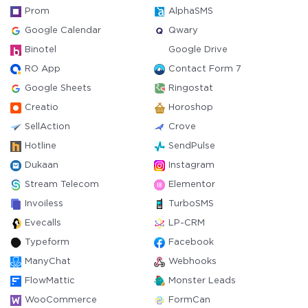
Prom
AlphaSMS
Google Calendar
Qwary
Binotel
Google Drive
RO App
Contact Form 7
Google Sheets
Ringostat
Creatio
Horoshop
SellAction
Crove
Hotline
SendPulse
Dukaan
Instagram
Stream Telecom
Elementor
Invoiless
TurboSMS
Evecalls
LP-CRM
Typeform
Facebook
ManyChat
Webhooks
FlowMattic
Monster Leads
WooCommerce
FormCan