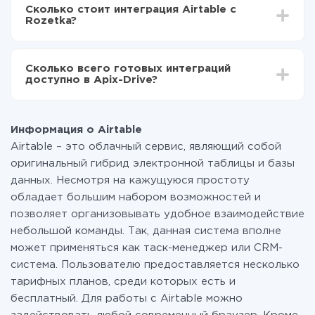
делать интеграцию, время настройки может
Теперь данные будут автоматически
Сколько стоит интеграция Airtable с
отличаться и составлять от 5-ти до 30-минут. В
передаваться из Airtable в Rozetka
Rozetka?
среднем настройка занимает 10-15 минут.
За саму интеграцию ничего платить не нужно и на
всех тарифах доступен полностью весь
Сколько всего готовых интеграций
функционал. Вы оплачиваете только количество
доступно в Apix-Drive?
данных, которые по факту передаются из одной
вашей системы в другую через наш сервис. Если у
На данный момент у нас готово 400+ интеграций
вас количество данных в месяц небольшое, можете
помимо Airtable и Rozetka
смело пользоваться бесплатным тарифом или
Информация о Airtable
перейти на платный, при необходимости. Подробнее
Airtable – это облачный сервис, являющий собой
о
тарифах
.
оригинальный гибрид электронной таблицы и базы
данных. Несмотря на кажущуюся простоту
обладает большим набором возможностей и
позволяет организовывать удобное взаимодействие
небольшой команды. Так, данная система вполне
может применяться как таск-менеджер или CRM-
система. Пользователю предоставляется несколько
тарифных планов, среди которых есть и
бесплатный. Для работы с Airtable можно