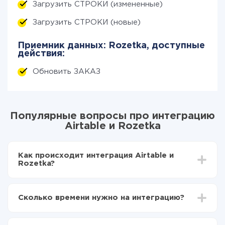
Загрузить СТРОКИ (измененные)
Загрузить СТРОКИ (новые)
Приемник данных: Rozetka, доступные
действия:
Обновить ЗАКАЗ
Популярные вопросы про интеграцию
Airtable и Rozetka
Как происходит интеграция Airtable и
Rozetka?
Для начала нужно
зарегистрироваться в ApiX-
Drive
Сколько времени нужно на интеграцию?
Выбираете какие данные передавать из Airtable в
Rozetka
В зависимости от системы, с которой вы будете
Включаете автообновление