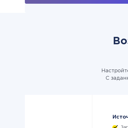
Во
Настройте
С задан
Источ
За