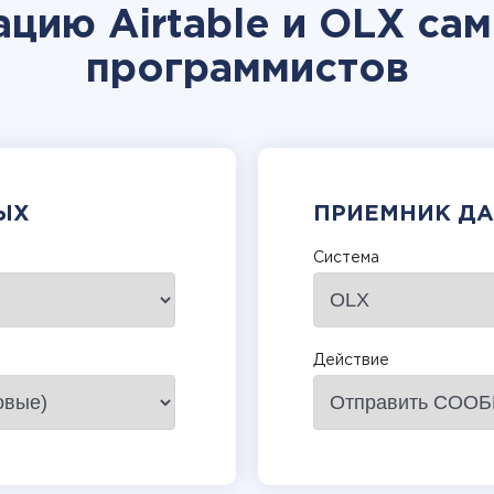
цию Airtable и OLX са
программистов
ЫХ
ПРИЕМНИК Д
Система
Действие