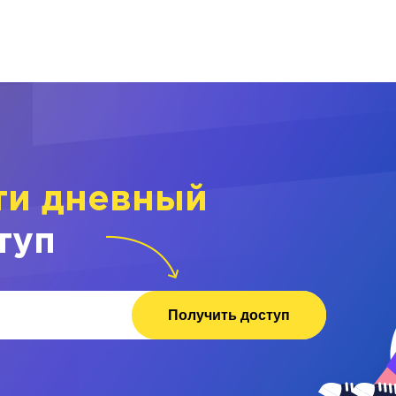
ти дневный
туп
Получить доступ