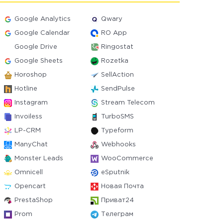
Google Analytics
Qwary
Google Calendar
RO App
Google Drive
Ringostat
Google Sheets
Rozetka
Horoshop
SellAction
Hotline
SendPulse
Instagram
Stream Telecom
Invoiless
TurboSMS
LP-CRM
Typeform
ManyChat
Webhooks
Monster Leads
WooCommerce
Omnicell
eSputnik
Opencart
Новая Почта
PrestaShop
Приват24
Prom
Телеграм