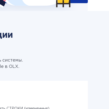
ции
ь системы.
e в OLX.
ить СТРОКИ (измененные)