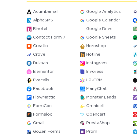
Acumbamail
Google Analytics
AlphaSMS
Google Calendar
Binotel
Google Drive
Contact Form 7
Google Sheets
Creatio
Horoshop
Crove
Hotline
Dukaan
Instagram
Elementor
Invoiless
Evecalls
LP-CRM
Facebook
ManyChat
FlowMattic
Monster Leads
FormCan
Omnicell
Formaloo
Opencart
Gmail
PrestaShop
GoZen Forms
Prom