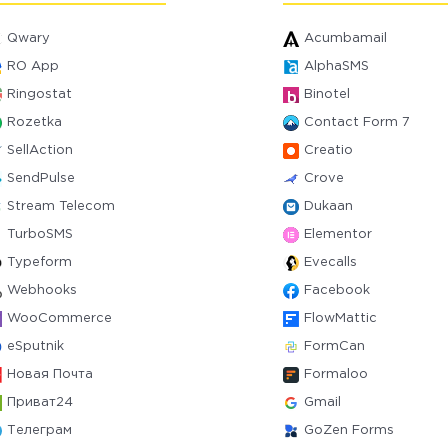
Qwary
Acumbamail
RO App
AlphaSMS
Ringostat
Binotel
Rozetka
Contact Form 7
SellAction
Creatio
SendPulse
Crove
Stream Telecom
Dukaan
TurboSMS
Elementor
Typeform
Evecalls
Webhooks
Facebook
WooCommerce
FlowMattic
eSputnik
FormCan
Новая Почта
Formaloo
Приват24
Gmail
Телеграм
GoZen Forms