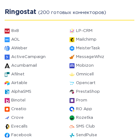
Ringostat
(200 готовых коннекторов)
8x8
LP-CRM
AOL
Mailchimp
AWeber
MeisterTask
ActiveCampaign
MessageWhiz
Acumbamail
Mobizon
Afilnet
Omnicell
Airtable
Opencart
AlphaSMS
PrestaShop
Binotel
Prom
Creatio
RO App
Crove
Rozetka
Evecalls
SMS Club
Facebook
SendPulse