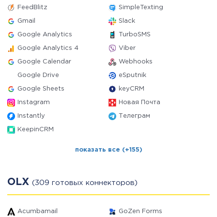
FeedBlitz
SimpleTexting
Gmail
Slack
Google Analytics
TurboSMS
Google Analytics 4
Viber
Google Calendar
Webhooks
Google Drive
eSputnik
Google Sheets
keyCRM
Instagram
Новая Почта
Instantly
Телеграм
KeepinCRM
показать все (+155)
OLX
(309 готовых коннекторов)
Acumbamail
GoZen Forms