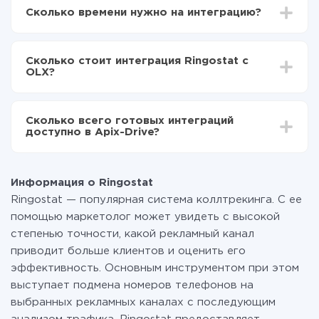
Drive
Сколько времени нужно на интеграцию?
Выбираете какие данные передавать из
Ringostat в OLX
В зависимости от системы, с которой вы будете
Включаете автообновление
делать интеграцию, время настройки может
Теперь данные будут автоматически
Сколько стоит интеграция Ringostat с
отличаться и составлять от 5-ти до 30-минут. В
передаваться из Ringostat в OLX
OLX?
среднем настройка занимает 10-15 минут.
За саму интеграцию ничего платить не нужно и на
всех тарифах доступен полностью весь
Сколько всего готовых интеграций
функционал. Вы оплачиваете только количество
доступно в Apix-Drive?
данных, которые по факту передаются из одной
вашей системы в другую через наш сервис. Если у
На данный момент у нас готово 400+ интеграций
вас количество данных в месяц небольшое, можете
помимо Ringostat и OLX
смело пользоваться бесплатным тарифом или
Информация о Ringostat
перейти на платный, при необходимости. Подробнее
Ringostat — популярная система коллтрекинга. С ее
о
тарифах
.
помощью маркетолог может увидеть с высокой
степенью точности, какой рекламный канал
приводит больше клиентов и оценить его
эффективность. Основным инструментом при этом
выступает подмена номеров телефонов на
выбранных рекламных каналах с последующим