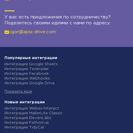
У вас есть предложения по сотрудничеству?
Поделитесь своими идеями с нами по адресу:
igor@apix-drive.com
Популярные интеграции
Интеграция Google Sheets
Интеграция Телеграм
Интеграция Facebook
Интеграция Webhooks
Интеграция Google Drive
Интеграция Opencart
Показать еще
Интеграция Gmail
Интеграция Rozetka
Интеграция Новая Почта
Новые интеграции
Интеграция Binotel
Интеграция Webex Interact
Интеграция OpenAI (ChatGPT)
Интеграция MailerLite Classic
Интеграция Prom
Интеграция ElevenLabs
Интеграция Приват24
Интеграция Fathom.ai
Интеграция OLX
Интеграция TidyCal
Интеграция TurboSMS
Интеграция Olostep