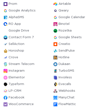
Prom
Airtable
Google Analytics
Qwary
AlphaSMS
Google Calendar
RO App
Binotel
Google Drive
Rozetka
Contact Form 7
Google Sheets
SellAction
Creatio
Horoshop
SendPulse
Crove
Hotline
Stream Telecom
Dukaan
Instagram
TurboSMS
Elementor
Invoiless
Typeform
Evecalls
LP-CRM
Webhooks
Facebook
ManyChat
WooCommerce
FlowMattic