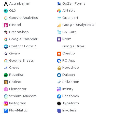
Acumbamail
GoZen Forms
OLX
Airtable
Google Analytics
Opencart
Binotel
Google Analytics 4
PrestaShop
CS-Cart
Google Calendar
Prom
Contact Form 7
Google Drive
Qwary
Creatio
Google Sheets
RO App
Crove
Horoshop
Rozetka
Dukaan
Hotline
SellAction
Elementor
Infinity
Stream Telecom
Facebook
Instagram
Typeform
FlowMattic
Invoiless