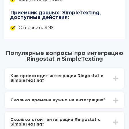
Приемник данных: SimpleTexting,
доступные действия:
Отправить SMS
Популярные вопросы про интеграцию
Ringostat и SimpleTexting
Как происходит интеграция Ringostat и
SimpleTexting?
Для начала нужно
зарегистрироваться в ApiX-
Drive
Сколько времени нужно на интеграцию?
Выбираете какие данные передавать из
Ringostat в SimpleTexting
В зависимости от системы, с которой вы будете
Включаете автообновление
делать интеграцию, время настройки может
Теперь данные будут автоматически
Сколько стоит интеграция Ringostat с
отличаться и составлять от 5-ти до 30-минут. В
передаваться из Ringostat в SimpleTexting
SimpleTexting?
среднем настройка занимает 10-15 минут.