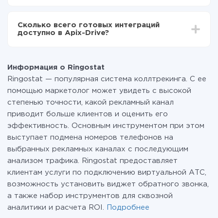
За саму интеграцию ничего платить не нужно и на
всех тарифах доступен полностью весь
Сколько всего готовых интеграций
функционал. Вы оплачиваете только количество
доступно в Apix-Drive?
данных, которые по факту передаются из одной
вашей системы в другую через наш сервис. Если у
На данный момент у нас готово 400+ интеграций
вас количество данных в месяц небольшое, можете
помимо Ringostat и SimpleTexting
смело пользоваться бесплатным тарифом или
Информация о Ringostat
перейти на платный, при необходимости. Подробнее
Ringostat — популярная система коллтрекинга. С ее
о
тарифах
.
помощью маркетолог может увидеть с высокой
степенью точности, какой рекламный канал
приводит больше клиентов и оценить его
эффективность. Основным инструментом при этом
выступает подмена номеров телефонов на
выбранных рекламных каналах с последующим
анализом трафика. Ringostat предоставляет
клиентам услуги по подключению виртуальной АТС,
возможность установить виджет обратного звонка,
а также набор инструментов для сквозной
аналитики и расчета ROI.
Подробнее