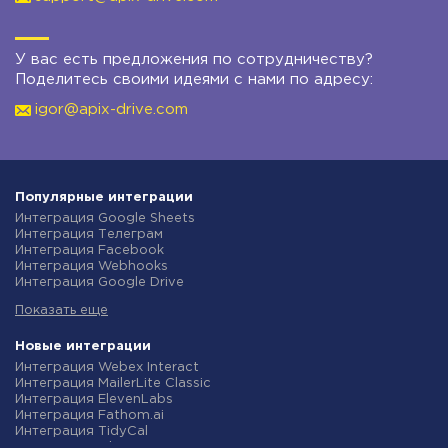
У вас есть предложения по сотрудничеству?
Поделитесь своими идеями с нами по адресу:
igor@apix-drive.com
Популярные интеграции
Интеграция Google Sheets
Интеграция Телеграм
Интеграция Facebook
Интеграция Webhooks
Интеграция Google Drive
Интеграция Opencart
Показать еще
Интеграция Gmail
Интеграция Rozetka
Интеграция Новая Почта
Новые интеграции
Интеграция Binotel
Интеграция Webex Interact
Интеграция OpenAI (ChatGPT)
Интеграция MailerLite Classic
Интеграция Prom
Интеграция ElevenLabs
Интеграция Приват24
Интеграция Fathom.ai
Интеграция OLX
Интеграция TidyCal
Интеграция TurboSMS
Интеграция Olostep