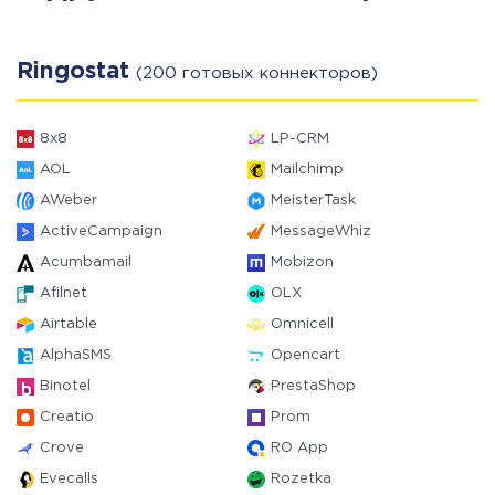
Ringostat
(200 готовых коннекторов)
8x8
LP-CRM
AOL
Mailchimp
AWeber
MeisterTask
ActiveCampaign
MessageWhiz
Acumbamail
Mobizon
Afilnet
OLX
Airtable
Omnicell
AlphaSMS
Opencart
Binotel
PrestaShop
Creatio
Prom
Crove
RO App
Evecalls
Rozetka