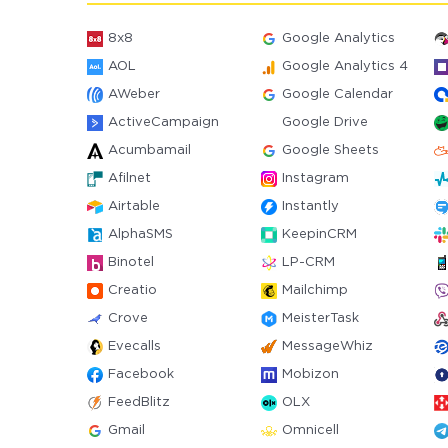
8x8
Google Analytics
AOL
Google Analytics 4
AWeber
Google Calendar
ActiveCampaign
Google Drive
Acumbamail
Google Sheets
Afilnet
Instagram
Airtable
Instantly
AlphaSMS
KeepinCRM
Binotel
LP-CRM
Creatio
Mailchimp
Crove
MeisterTask
Evecalls
MessageWhiz
Facebook
Mobizon
FeedBlitz
OLX
Gmail
Omnicell