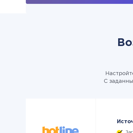
Во
Настройте
С заданны
Источ
За