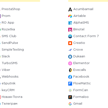
PrestaShop
Acumbamail
Prom
Airtable
RO App
AlphaSMS
Rozetka
Binotel
SMS Club
Contact Form 7
SendPulse
Creatio
SimpleTexting
Crove
Slack
Dukaan
TurboSMS
Elementor
Viber
Evecalls
Webhooks
Facebook
eSputnik
FlowMattic
keyCRM
FormCan
Новая Почта
Formaloo
Телеграм
Gmail