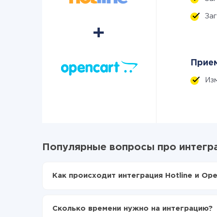
За
Прием
Из
Популярные вопросы про интегра
Как происходит интеграция Hotline и Ope
Для начала нужно
зарегистрироваться в Api
Выбираете какие данные передавать из Hotl
Сколько времени нужно на интеграцию?
Включаете автообновление