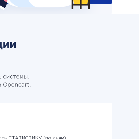
ции
ь системы.
 Opencart.
ить СТАТИСТИКУ (по дням)