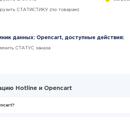
грузить СТАТИСТИКУ (по товарам)
ник данных: Opencart, доступные действия:
менить СТАТУС заказа
цию Hotline и Opencart
ncart?
X-Drive
ine в Opencart