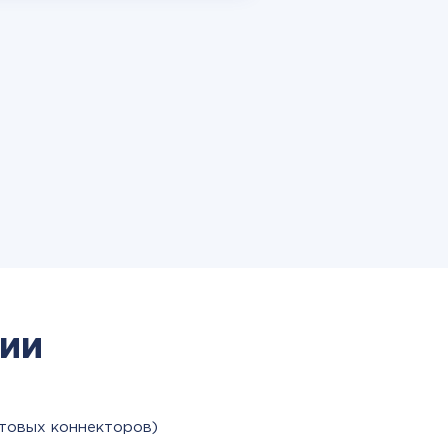
ии
отовых коннекторов)