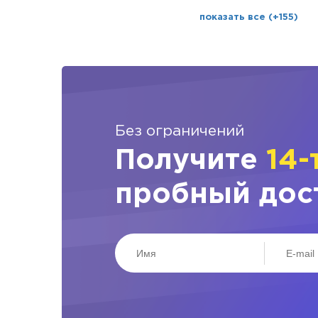
показать все (+155)
Без ограничений
Получите
14-
пробный дос