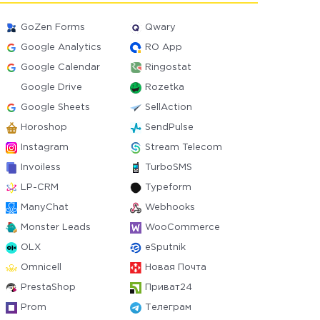
GoZen Forms
Qwary
Google Analytics
RO App
Google Calendar
Ringostat
Google Drive
Rozetka
Google Sheets
SellAction
Horoshop
SendPulse
Instagram
Stream Telecom
Invoiless
TurboSMS
LP-CRM
Typeform
ManyChat
Webhooks
Monster Leads
WooCommerce
OLX
eSputnik
Omnicell
Новая Почта
PrestaShop
Приват24
Prom
Телеграм