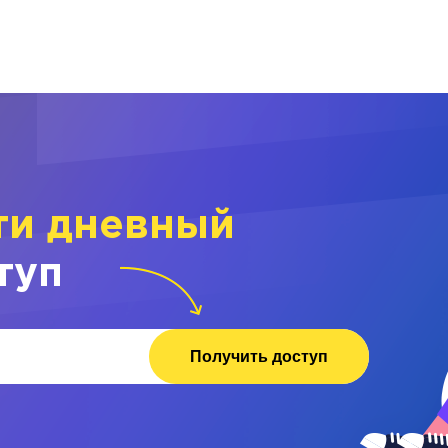
ти дневный
туп
Получить доступ