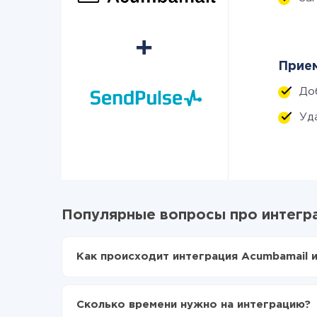
Прием
До
Уд
Популярные вопросы про интегра
Как происходит интеграция Acumbamail и
Для начала нужно
зарегистрироваться в Api
Выбираете какие данные передавать из Acu
Сколько времени нужно на интеграцию?
Включаете автообновление