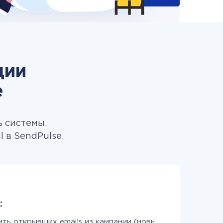
ции
e
ь системы.
 в SendPulse.
:
ить открывших emails из кампании (новых)