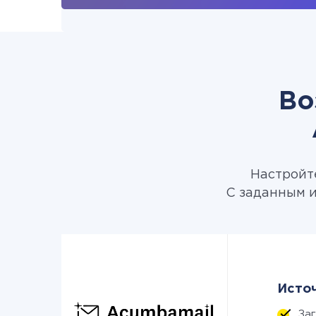
Во
Настройте
С заданным и
Источ
Заг