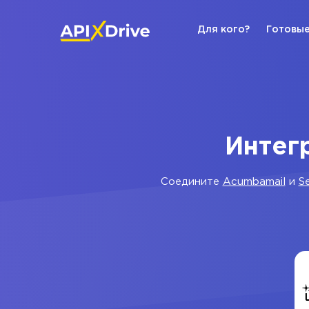
Для кого?
Готовые
Интег
Соедините
Acumbamail
и
S