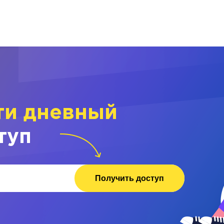
ти дневный
туп
Получить доступ