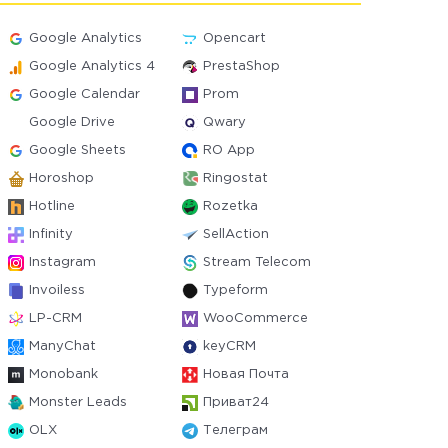
Google Analytics
Opencart
Google Analytics 4
PrestaShop
Google Calendar
Prom
Google Drive
Qwary
Google Sheets
RO App
Horoshop
Ringostat
Hotline
Rozetka
Infinity
SellAction
Instagram
Stream Telecom
Invoiless
Typeform
LP-CRM
WooCommerce
ManyChat
keyCRM
Monobank
Новая Почта
Monster Leads
Приват24
OLX
Телеграм