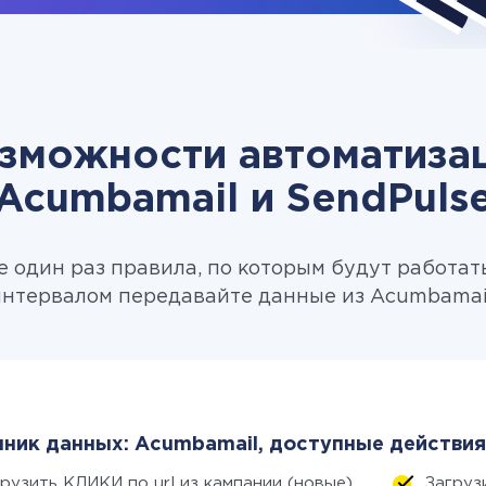
зможности автоматиза
Acumbamail и SendPuls
 один раз правила, по которым будут работат
нтервалом передавайте данные из Acumbamail
ник данных: Acumbamail, доступные действия
рузить КЛИКИ по url из кампании (новые)
Загруз