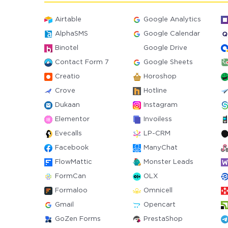
Airtable
Google Analytics
AlphaSMS
Google Calendar
Binotel
Google Drive
Contact Form 7
Google Sheets
Creatio
Horoshop
Crove
Hotline
Dukaan
Instagram
Elementor
Invoiless
Evecalls
LP-CRM
Facebook
ManyChat
FlowMattic
Monster Leads
FormCan
OLX
Formaloo
Omnicell
Gmail
Opencart
GoZen Forms
PrestaShop