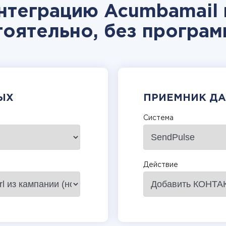
нтеграцию Acumbamail 
тоятельно, без програм
ЫХ
ПРИЕМНИК Д
Система
Действие