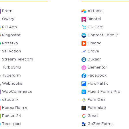
Prom
Airtable
Qwary
Binotel
RO App
CS-Cart
Ringostat
Contact Form 7
Rozetka
Creatio
SellAction
Crove
Stream Telecom
Dukaan
TurboSMS
Elementor
Typeform
Facebook
Webhooks
FlowMattic
WooCommerce
Fluent Forms Pro
eSputnik
FormCan
Новая Почта
Formaloo
Приват24
Gmail
Телеграм
GoZen Forms