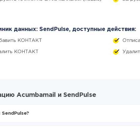
ник данных: SendPulse, доступные действия:
бавить КОНТАКТ
Отпис
алить КОНТАКТ
Удали
цию Acumbamail и SendPulse
 SendPulse?
X-Drive
mbamail в SendPulse