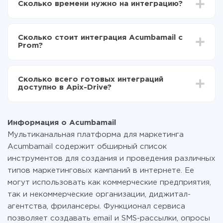
Сколько времени нужно на интеграцию?
Выбираете какие данные передавать из
Acumbamail в Prom
В зависимости от системы, с которой вы будете
Включаете автообновление
делать интеграцию, время настройки может
Теперь данные будут автоматически
Сколько стоит интеграция Acumbamail с
отличаться и составлять от 5-ти до 30-минут. В
передаваться из Acumbamail в Prom
Prom?
среднем настройка занимает 10-15 минут.
За саму интеграцию ничего платить не нужно и на
всех тарифах доступен полностью весь
Сколько всего готовых интеграций
функционал. Вы оплачиваете только количество
доступно в Apix-Drive?
данных, которые по факту передаются из одной
вашей системы в другую через наш сервис. Если у
На данный момент у нас готово 400+ интеграций
вас количество данных в месяц небольшое, можете
помимо Acumbamail и Prom
смело пользоваться бесплатным тарифом или
Информация о Acumbamail
перейти на платный, при необходимости. Подробнее
Мультиканальная платформа для маркетинга
о
тарифах
.
Acumbamail содержит обширный список
инструментов для создания и проведения различных
типов маркетинговых кампаний в интернете. Ее
могут использовать как коммерческие предприятия,
так и некоммерческие организации, диджитал-
агентства, фрилансеры. Функционал сервиса
позволяет создавать email и SMS-рассылки, опросы