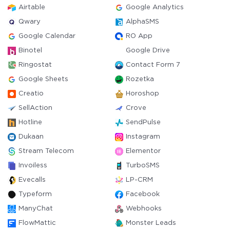
Airtable
Google Analytics
Qwary
AlphaSMS
Google Calendar
RO App
Binotel
Google Drive
Ringostat
Contact Form 7
Google Sheets
Rozetka
Creatio
Horoshop
SellAction
Crove
Hotline
SendPulse
Dukaan
Instagram
Stream Telecom
Elementor
Invoiless
TurboSMS
Evecalls
LP-CRM
Typeform
Facebook
ManyChat
Webhooks
FlowMattic
Monster Leads