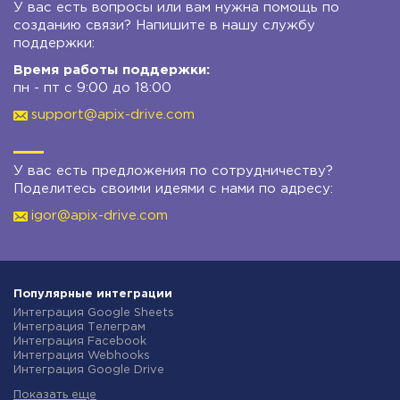
У вас есть вопросы или вам нужна помощь по
созданию связи? Напишите в нашу службу
поддержки:
Время работы поддержки:
пн - пт с 9:00 до 18:00
support@apix-drive.com
У вас есть предложения по сотрудничеству?
Поделитесь своими идеями с нами по адресу:
igor@apix-drive.com
Популярные интеграции
Интеграция Google Sheets
Интеграция Телеграм
Интеграция Facebook
Интеграция Webhooks
Интеграция Google Drive
Интеграция Opencart
Показать еще
Интеграция Gmail