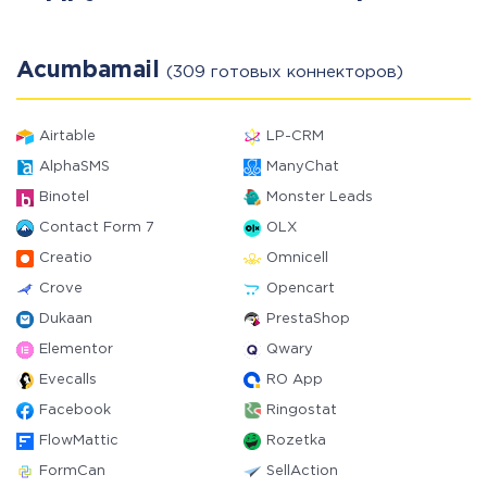
Acumbamail
(309 готовых коннекторов)
Airtable
LP-CRM
AlphaSMS
ManyChat
Binotel
Monster Leads
Contact Form 7
OLX
Creatio
Omnicell
Crove
Opencart
Dukaan
PrestaShop
Elementor
Qwary
Evecalls
RO App
Facebook
Ringostat
FlowMattic
Rozetka
FormCan
SellAction