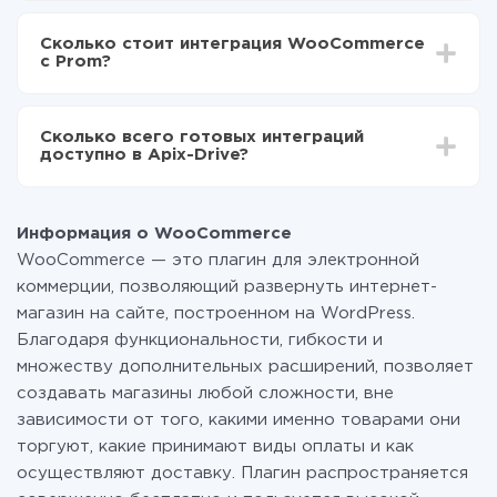
В зависимости от системы, с которой вы будете
Включаете автообновление
делать интеграцию, время настройки может
Теперь данные будут автоматически
Сколько стоит интеграция WooCommerce
отличаться и составлять от 5-ти до 30-минут. В
передаваться из WooCommerce в Prom
с Prom?
среднем настройка занимает 10-15 минут.
За саму интеграцию ничего платить не нужно и на
всех тарифах доступен полностью весь
Сколько всего готовых интеграций
функционал. Вы оплачиваете только количество
доступно в Apix-Drive?
данных, которые по факту передаются из одной
вашей системы в другую через наш сервис. Если у
На данный момент у нас готово 400+ интеграций
вас количество данных в месяц небольшое, можете
помимо WooCommerce и Prom
смело пользоваться бесплатным тарифом или
Информация о WooCommerce
перейти на платный, при необходимости. Подробнее
WooCommerce — это плагин для электронной
о
тарифах
.
коммерции, позволяющий развернуть интернет-
магазин на сайте, построенном на WordPress.
Благодаря функциональности, гибкости и
множеству дополнительных расширений, позволяет
создавать магазины любой сложности, вне
зависимости от того, какими именно товарами они
торгуют, какие принимают виды оплаты и как
осуществляют доставку. Плагин распространяется