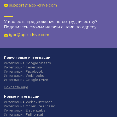
support@apix-drive.com
У вас есть предложения по сотрудничеству?
Поделитесь своими идеями с нами по адресу:
igor@apix-drive.com
Популярные интеграции
Интеграция Google Sheets
Интеграция Телеграм
Интеграция Facebook
Интеграция Webhooks
Интеграция Google Drive
Интеграция Opencart
Показать еще
Интеграция Gmail
Интеграция Rozetka
Интеграция Новая Почта
Новые интеграции
Интеграция Binotel
Интеграция Webex Interact
Интеграция OpenAI (ChatGPT)
Интеграция MailerLite Classic
Интеграция Prom
Интеграция ElevenLabs
Интеграция Приват24
Интеграция Fathom.ai