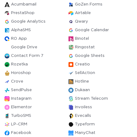
Acumbamail
GoZen Forms
PrestaShop
Airtable
Google Analytics
Qwary
AlphaSMS
Google Calendar
RO App
Binotel
Google Drive
Ringostat
Contact Form 7
Google Sheets
Rozetka
Creatio
Horoshop
SellAction
Crove
Hotline
SendPulse
Dukaan
Instagram
Stream Telecom
Elementor
Invoiless
TurboSMS
Evecalls
LP-CRM
Typeform
Facebook
ManyChat