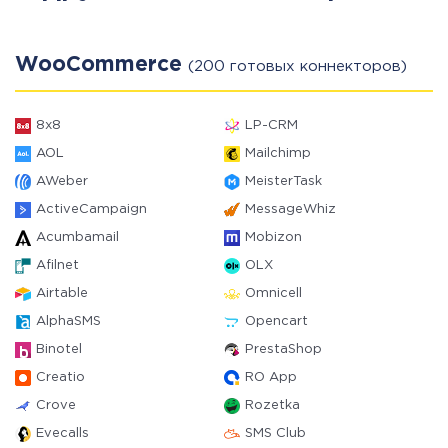
WooCommerce
(200 готовых коннекторов)
8x8
LP-CRM
AOL
Mailchimp
AWeber
MeisterTask
ActiveCampaign
MessageWhiz
Acumbamail
Mobizon
Afilnet
OLX
Airtable
Omnicell
AlphaSMS
Opencart
Binotel
PrestaShop
Creatio
RO App
Crove
Rozetka
Evecalls
SMS Club