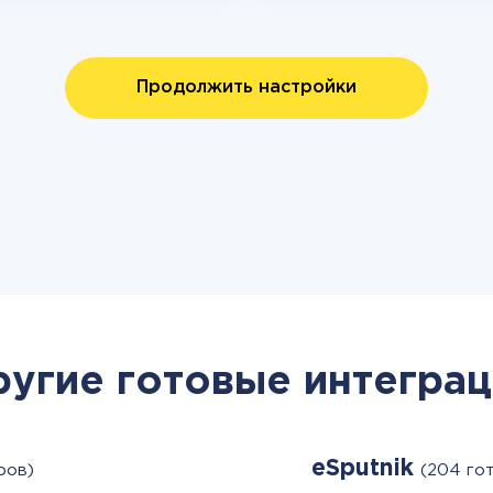
Продолжить настройки
ругие готовые интеграц
eSputnik
ров)
(204 го