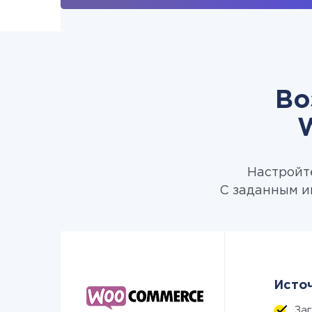
Во
Настройте
С заданным и
Источ
За