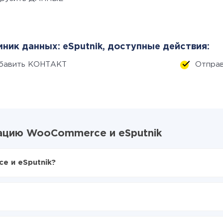
ник данных: eSputnik, доступные действия:
бавить КОНТАКТ
Отправ
ацию WooCommerce и eSputnik
e и eSputnik?
X-Drive
oCommerce в eSputnik
ваться из WooCommerce в eSputnik
е делать интеграцию, время настройки может отличаться и сос