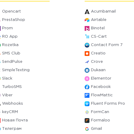
Opencart
Acumbamail
PrestaShop
Airtable
Prom
Binotel
RO App
CS-Cart
Rozetka
Contact Form 7
SMS Club
Creatio
SendPulse
Crove
SimpleTexting
Dukaan
Slack
Elementor
TurboSMS
Facebook
Viber
FlowMattic
Webhooks
Fluent Forms Pro
keyCRM
FormCan
Новая Почта
Formaloo
Телеграм
Gmail