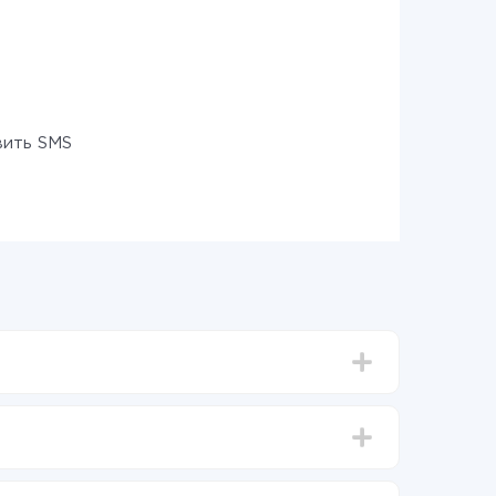
ить SMS
тавлять от 5-ти до 30-минут. В среднем