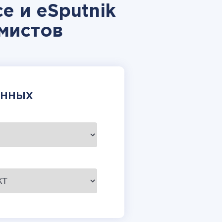
 и eSputnik
мистов
АННЫХ