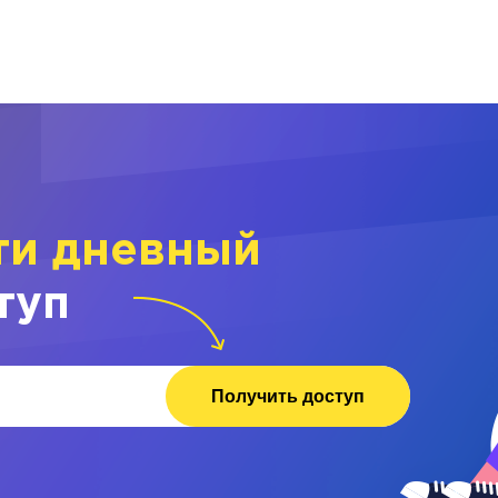
ти дневный
туп
Получить доступ