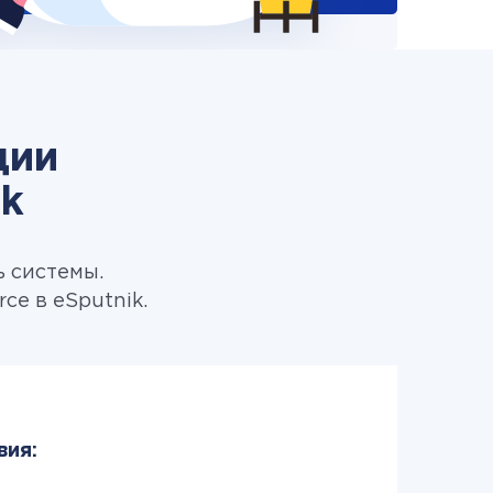
ции
k
ь системы.
e в eSputnik.
вия: