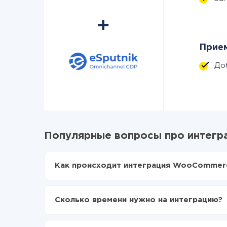
Прием
До
Популярные вопросы про интегр
Как происходит интеграция WooCommerc
Для начала нужно
зарегистрироваться в Api
Выбираете какие данные передавать из Wo
Сколько времени нужно на интеграцию?
Включаете автообновление
Теперь данные будут автоматически переда
В зависимости от системы, с которой вы будет