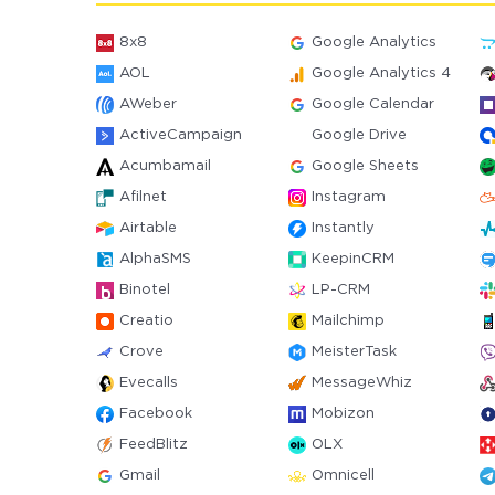
8x8
Google Analytics
AOL
Google Analytics 4
AWeber
Google Calendar
ActiveCampaign
Google Drive
Acumbamail
Google Sheets
Afilnet
Instagram
Airtable
Instantly
AlphaSMS
KeepinCRM
Binotel
LP-CRM
Creatio
Mailchimp
Crove
MeisterTask
Evecalls
MessageWhiz
Facebook
Mobizon
FeedBlitz
OLX
Gmail
Omnicell