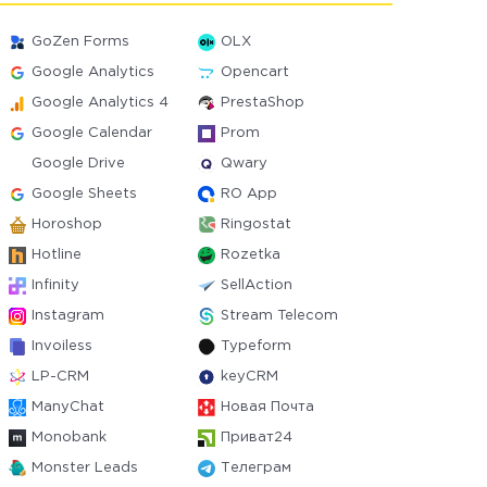
GoZen Forms
OLX
Google Analytics
Opencart
Google Analytics 4
PrestaShop
Google Calendar
Prom
Google Drive
Qwary
Google Sheets
RO App
Horoshop
Ringostat
Hotline
Rozetka
Infinity
SellAction
Instagram
Stream Telecom
Invoiless
Typeform
LP-CRM
keyCRM
ManyChat
Новая Почта
Monobank
Приват24
Monster Leads
Телеграм