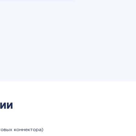
ии
товых коннектора)