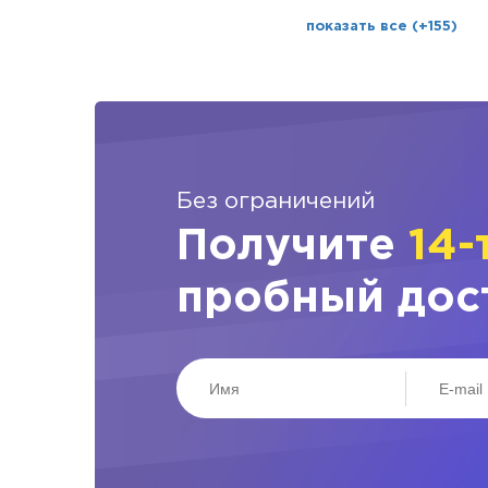
показать все (+155)
Без ограничений
Получите
14-
пробный дос