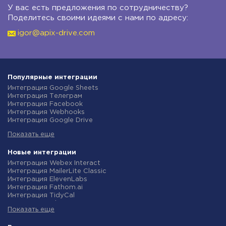
У вас есть предложения по сотрудничеству?
Поделитесь своими идеями с нами по адресу:
igor@apix-drive.com
Популярные интеграции
Интеграция Google Sheets
Интеграция Телеграм
Интеграция Facebook
Интеграция Webhooks
Интеграция Google Drive
Интеграция Opencart
Показать еще
Интеграция Gmail
Интеграция Rozetka
Интеграция Новая Почта
Новые интеграции
Интеграция Binotel
Интеграция Webex Interact
Интеграция OpenAI (ChatGPT)
Интеграция MailerLite Classic
Интеграция Prom
Интеграция ElevenLabs
Интеграция Приват24
Интеграция Fathom.ai
Интеграция OLX
Интеграция TidyCal
Интеграция TurboSMS
Интеграция Olostep
Интеграция SendPulse
Показать еще
Интеграция Gist
Интеграция Horoshop
Интеграция Gyazo
Интеграция Stream Telecom