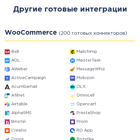
Другие готовые интеграции
WooCommerce
(200 готовых коннекторов)
8x8
Mailchimp
AOL
MeisterTask
AWeber
MessageWhiz
ActiveCampaign
Mobizon
Acumbamail
OLX
Afilnet
Omnicell
Airtable
Opencart
AlphaSMS
PrestaShop
Binotel
Prom
Creatio
RO App
Crove
Rozetka