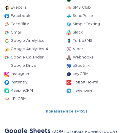
Evecalls
SMS Club
Facebook
SendPulse
FeedBlitz
SimpleTexting
Gmail
Slack
Google Analytics
TurboSMS
Google Analytics 4
Viber
Google Calendar
Webhooks
Google Drive
eSputnik
Instagram
keyCRM
Instantly
Новая Почта
KeepinCRM
Телеграм
LP-CRM
показать все (+155)
Google Sheets
(309 готовых коннекторов)