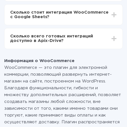
В зависимости от системы, с которой вы будете
Включаете автообновление
делать интеграцию, время настройки может
Теперь данные будут автоматически
Сколько стоит интеграция WooCommerce
отличаться и составлять от 5-ти до 30-минут. В
передаваться из WooCommerce в Google Sheets
с Google Sheets?
среднем настройка занимает 10-15 минут.
За саму интеграцию ничего платить не нужно и на
всех тарифах доступен полностью весь
Сколько всего готовых интеграций
функционал. Вы оплачиваете только количество
доступно в Apix-Drive?
данных, которые по факту передаются из одной
вашей системы в другую через наш сервис. Если у
На данный момент у нас готово 400+ интеграций
вас количество данных в месяц небольшое, можете
помимо WooCommerce и Google Sheets
смело пользоваться бесплатным тарифом или
Информация о WooCommerce
перейти на платный, при необходимости. Подробнее
WooCommerce — это плагин для электронной
о
тарифах
.
коммерции, позволяющий развернуть интернет-
магазин на сайте, построенном на WordPress.
Благодаря функциональности, гибкости и
множеству дополнительных расширений, позволяет
создавать магазины любой сложности, вне
зависимости от того, какими именно товарами они
торгуют, какие принимают виды оплаты и как
осуществляют доставку. Плагин распространяется