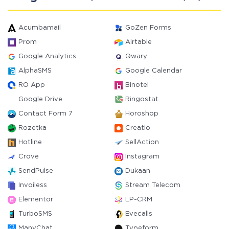
Acumbamail
GoZen Forms
Prom
Airtable
Google Analytics
Qwary
AlphaSMS
Google Calendar
RO App
Binotel
Google Drive
Ringostat
Contact Form 7
Horoshop
Rozetka
Creatio
Hotline
SellAction
Crove
Instagram
SendPulse
Dukaan
Invoiless
Stream Telecom
Elementor
LP-CRM
TurboSMS
Evecalls
ManyChat
Typeform