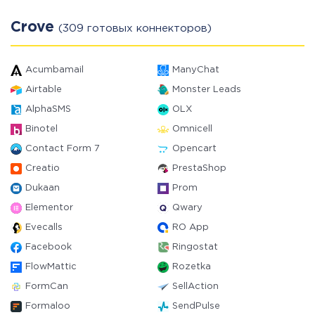
Crove
(309 готовых коннекторов)
Acumbamail
ManyChat
Airtable
Monster Leads
AlphaSMS
OLX
Binotel
Omnicell
Contact Form 7
Opencart
Creatio
PrestaShop
Dukaan
Prom
Elementor
Qwary
Evecalls
RO App
Facebook
Ringostat
FlowMattic
Rozetka
FormCan
SellAction
Formaloo
SendPulse