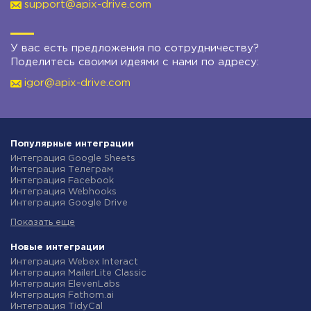
support@apix-drive.com
У вас есть предложения по сотрудничеству?
Поделитесь своими идеями с нами по адресу:
igor@apix-drive.com
Популярные интеграции
Интеграция Google Sheets
Интеграция Телеграм
Интеграция Facebook
Интеграция Webhooks
Интеграция Google Drive
Интеграция Opencart
Показать еще
Интеграция Gmail
Интеграция Rozetka
Интеграция Новая Почта
Новые интеграции
Интеграция Binotel
Интеграция Webex Interact
Интеграция OpenAI (ChatGPT)
Интеграция MailerLite Classic
Интеграция Prom
Интеграция ElevenLabs
Интеграция Приват24
Интеграция Fathom.ai
Интеграция OLX
Интеграция TidyCal