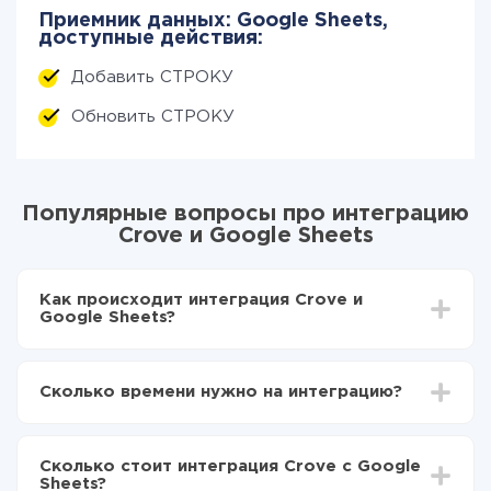
Приемник данных: Google Sheets,
доступные действия:
Добавить СТРОКУ
Обновить СТРОКУ
Популярные вопросы про интеграцию
Crove и Google Sheets
Как происходит интеграция Crove и
Google Sheets?
Для начала нужно
зарегистрироваться в ApiX-
Drive
Сколько времени нужно на интеграцию?
Выбираете какие данные передавать из Crove в
Google Sheets
В зависимости от системы, с которой вы будете
Включаете автообновление
делать интеграцию, время настройки может
Теперь данные будут автоматически
Сколько стоит интеграция Crove с Google
отличаться и составлять от 5-ти до 30-минут. В
передаваться из Crove в Google Sheets
Sheets?