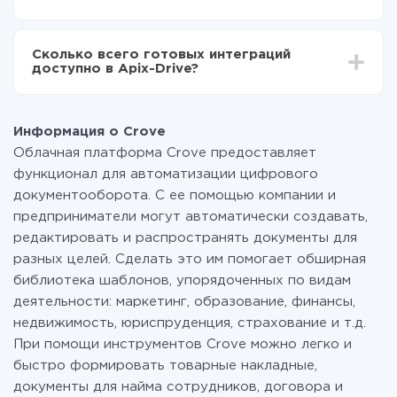
среднем настройка занимает 10-15 минут.
За саму интеграцию ничего платить не нужно и на
всех тарифах доступен полностью весь
Сколько всего готовых интеграций
функционал. Вы оплачиваете только количество
доступно в Apix-Drive?
данных, которые по факту передаются из одной
вашей системы в другую через наш сервис. Если у
На данный момент у нас готово 400+ интеграций
вас количество данных в месяц небольшое, можете
помимо Crove и Google Sheets
смело пользоваться бесплатным тарифом или
Информация о Crove
перейти на платный, при необходимости. Подробнее
Облачная платформа Crove предоставляет
о
тарифах
.
функционал для автоматизации цифрового
документооборота. С ее помощью компании и
предприниматели могут автоматически создавать,
редактировать и распространять документы для
разных целей. Сделать это им помогает обширная
библиотека шаблонов, упорядоченных по видам
деятельности: маркетинг, образование, финансы,
недвижимость, юриспруденция, страхование и т.д.
При помощи инструментов Crove можно легко и
быстро формировать товарные накладные,
документы для найма сотрудников, договора и