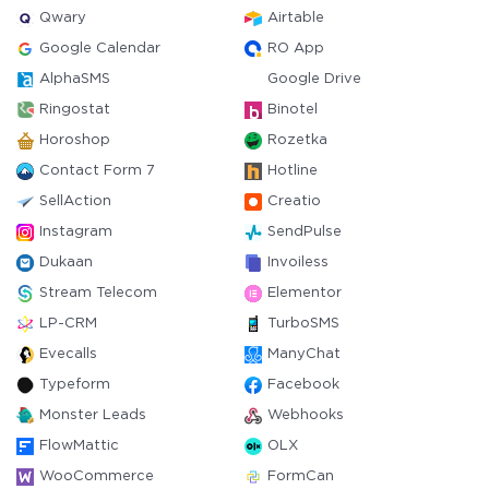
Qwary
Airtable
Google Calendar
RO App
AlphaSMS
Google Drive
Ringostat
Binotel
Horoshop
Rozetka
Contact Form 7
Hotline
SellAction
Creatio
Instagram
SendPulse
Dukaan
Invoiless
Stream Telecom
Elementor
LP-CRM
TurboSMS
Evecalls
ManyChat
Typeform
Facebook
Monster Leads
Webhooks
FlowMattic
OLX
WooCommerce
FormCan