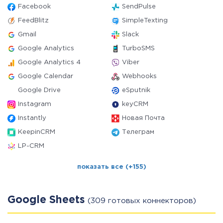
Facebook
SendPulse
FeedBlitz
SimpleTexting
Gmail
Slack
Google Analytics
TurboSMS
Google Analytics 4
Viber
Google Calendar
Webhooks
Google Drive
eSputnik
Instagram
keyCRM
Instantly
Новая Почта
KeepinCRM
Телеграм
LP-CRM
показать все (+155)
Google Sheets
(309 готовых коннекторов)