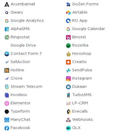
Acumbamail
GoZen Forms
Qwary
Airtable
Google Analytics
RO App
AlphaSMS
Google Calendar
Ringostat
Binotel
Google Drive
Rozetka
Contact Form 7
Horoshop
SellAction
Creatio
Hotline
SendPulse
Crove
Instagram
Stream Telecom
Dukaan
Invoiless
TurboSMS
Elementor
LP-CRM
Typeform
Evecalls
ManyChat
Webhooks
Facebook
OLX