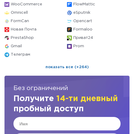
WooCommerce
FlowMattic
Omnicell
eSputnik
FormCan
Opencart
Новая Почта
Formaloo
PrestaShop
Приват24
Gmail
Prom
Телеграм
показать все (+264)
Без ограничений
Получите
14-ти дневный
пробный доступ