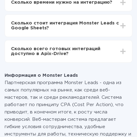
Сколько времени нужно на интеграцию?
Выбираете какие данные передавать из Monster
Leads в Google Sheets
В зависимости от системы, с которой вы будете
Включаете автообновление
делать интеграцию, время настройки может
Теперь данные будут автоматически
Сколько стоит интеграция Monster Leads с
отличаться и составлять от 5-ти до 30-минут. В
передаваться из Monster Leads в Google Sheets
Google Sheets?
среднем настройка занимает 10-15 минут.
За саму интеграцию ничего платить не нужно и на
всех тарифах доступен полностью весь
Сколько всего готовых интеграций
функционал. Вы оплачиваете только количество
доступно в Apix-Drive?
данных, которые по факту передаются из одной
вашей системы в другую через наш сервис. Если у
На данный момент у нас готово 400+ интеграций
вас количество данных в месяц небольшое, можете
помимо Monster Leads и Google Sheets
смело пользоваться бесплатным тарифом или
Информация о Monster Leads
перейти на платный, при необходимости. Подробнее
Партнерская программа Monster Leads - одна из
о
тарифах
.
самых популярных на рынке, как среди веб-
мастеров, так и среди рекламодателей. Система
работает по принципу CPA (Cost Per Action), что
приводит, в конечном итоге, к росту числа
конверсий. Веб-мастерам система предлагает
гибкие условия сотрудничества, удобные
инструменты для работы, техническую поддержку и