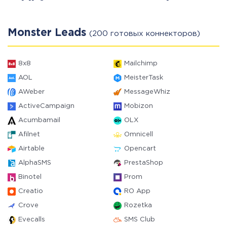
Monster Leads
(200 готовых коннекторов)
8x8
Mailchimp
AOL
MeisterTask
AWeber
MessageWhiz
ActiveCampaign
Mobizon
Acumbamail
OLX
Afilnet
Omnicell
Airtable
Opencart
AlphaSMS
PrestaShop
Binotel
Prom
Creatio
RO App
Crove
Rozetka
Evecalls
SMS Club