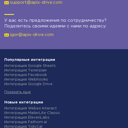
support@apix-drive.com
У вас есть предложения по сотрудничеству?
Поделитесь своими идеями с нами по адресу:
igor@apix-drive.com
Популярные интеграции
Интеграция Google Sheets
Интеграция Телеграм
Интеграция Facebook
Интеграция Webhooks
Интеграция Google Drive
Интеграция Opencart
Показать еще
Интеграция Gmail
Интеграция Rozetka
Интеграция Новая Почта
Новые интеграции
Интеграция Binotel
Интеграция Webex Interact
Интеграция OpenAI (ChatGPT)
Интеграция MailerLite Classic
Интеграция Prom
Интеграция ElevenLabs
Интеграция Приват24
Интеграция Fathom.ai
Интеграция OLX
Интеграция TidyCal