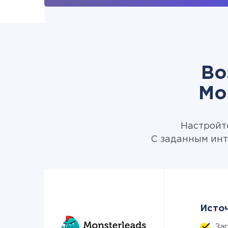
Во
Mo
Настройте
С заданным инт
Источ
За