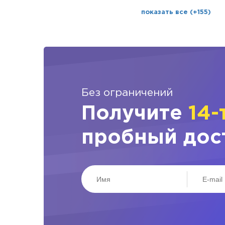
показать все (+155)
Без ограничений
Получите
14-
пробный дос