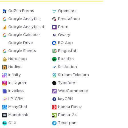
GoZen Forms
Opencart
Google Analytics
PrestaShop
Google Analytics 4
Prom
Google Calendar
Qwary
Google Drive
RO App
Google Sheets
Ringostat
Horoshop
Rozetka
Hotline
SellAction
Infinity
Stream Telecom
Instagram
Typeform
Invoiless
WooCommerce
LP-CRM
keyCRM
ManyChat
Новая Почта
Monobank
Приват24
OLX
Телеграм