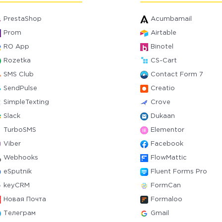
PrestaShop
Acumbamail
Prom
Airtable
RO App
Binotel
Rozetka
CS-Cart
SMS Club
Contact Form 7
SendPulse
Creatio
SimpleTexting
Crove
Slack
Dukaan
TurboSMS
Elementor
Viber
Facebook
Webhooks
FlowMattic
eSputnik
Fluent Forms Pro
keyCRM
FormCan
Новая Почта
Formaloo
Телеграм
Gmail