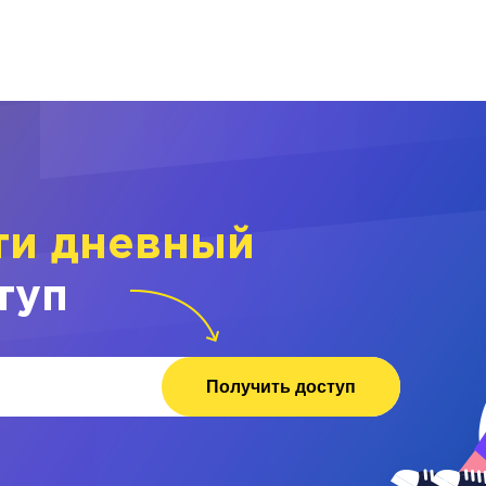
ти дневный
туп
Получить доступ