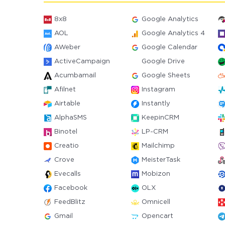
8x8
Google Analytics
AOL
Google Analytics 4
AWeber
Google Calendar
ActiveCampaign
Google Drive
Acumbamail
Google Sheets
Afilnet
Instagram
Airtable
Instantly
AlphaSMS
KeepinCRM
Binotel
LP-CRM
Creatio
Mailchimp
Crove
MeisterTask
Evecalls
Mobizon
Facebook
OLX
FeedBlitz
Omnicell
Gmail
Opencart