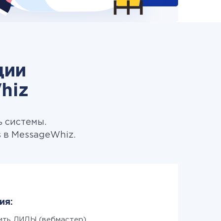
ции
hiz
ь системы.
 в MessageWhiz.
ия:
ить ЛИДЫ (вебмастер)