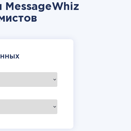
и MessageWhiz
мистов
АННЫХ