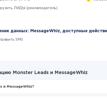
грузить ЛИДЫ (рекламодатель)
ник данных: MessageWhiz, доступные действи
править SMS
цию Monster Leads и MessageWhiz
s и MessageWhiz?
X-Drive
ster Leads в MessageWhiz