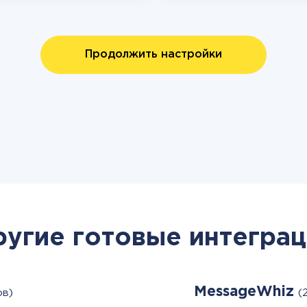
Продолжить настройки
ругие готовые интеграц
MessageWhiz
ов)
(