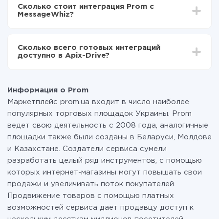
делать интеграцию, время настройки может
Теперь данные будут автоматически
Сколько стоит интеграция Prom с
отличаться и составлять от 5-ти до 30-минут. В
передаваться из Prom в MessageWhiz
MessageWhiz?
среднем настройка занимает 10-15 минут.
За саму интеграцию ничего платить не нужно и на
всех тарифах доступен полностью весь
Сколько всего готовых интеграций
функционал. Вы оплачиваете только количество
доступно в Apix-Drive?
данных, которые по факту передаются из одной
вашей системы в другую через наш сервис. Если у
На данный момент у нас готово 400+ интеграций
вас количество данных в месяц небольшое, можете
помимо Prom и MessageWhiz
смело пользоваться бесплатным тарифом или
Информация о Prom
перейти на платный, при необходимости. Подробнее
Маркетплейс prom.ua входит в число наиболее
о
тарифах
.
популярных торговых площадок Украины. Prom
ведет свою деятельность с 2008 года, аналогичные
площадки также были созданы в Беларуси, Молдове
и Казахстане. Создатели сервиса сумели
разработать целый ряд инструментов, с помощью
которых интернет-магазины могут повышать свои
продажи и увеличивать поток покупателей.
Продвижение товаров с помощью платных
возможностей сервиса дает продавцу доступ к