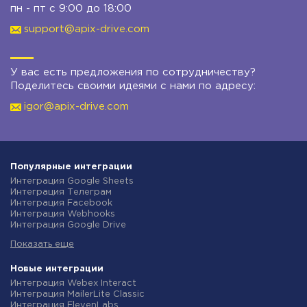
пн - пт с 9:00 до 18:00
support@apix-drive.com
У вас есть предложения по сотрудничеству?
Поделитесь своими идеями с нами по адресу:
igor@apix-drive.com
Популярные интеграции
Интеграция Google Sheets
Интеграция Телеграм
Интеграция Facebook
Интеграция Webhooks
Интеграция Google Drive
Интеграция Opencart
Показать еще
Интеграция Gmail
Интеграция Rozetka
Интеграция Новая Почта
Новые интеграции
Интеграция Binotel
Интеграция Webex Interact
Интеграция OpenAI (ChatGPT)
Интеграция MailerLite Classic
Интеграция Prom
Интеграция ElevenLabs