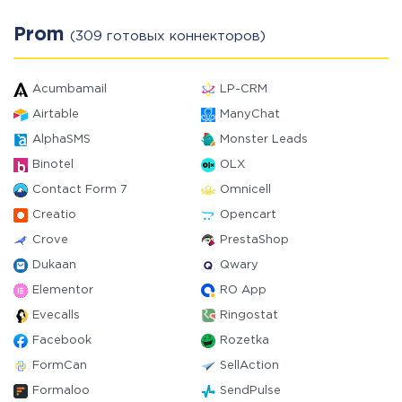
Prom
(309 готовых коннекторов)
Acumbamail
LP-CRM
Airtable
ManyChat
AlphaSMS
Monster Leads
Binotel
OLX
Contact Form 7
Omnicell
Creatio
Opencart
Crove
PrestaShop
Dukaan
Qwary
Elementor
RO App
Evecalls
Ringostat
Facebook
Rozetka
FormCan
SellAction
Formaloo
SendPulse