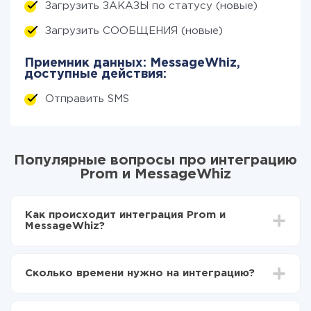
Загрузить ЗАКАЗЫ по статусу (новые)
Загрузить СООБЩЕНИЯ (новые)
Приемник данных: MessageWhiz,
доступные действия:
Отправить SMS
Популярные вопросы про интеграцию
Prom и MessageWhiz
Как происходит интеграция Prom и
MessageWhiz?
Для начала нужно
зарегистрироваться в ApiX-
Drive
Сколько времени нужно на интеграцию?
Выбираете какие данные передавать из Prom в
MessageWhiz
В зависимости от системы, с которой вы будете
Включаете автообновление