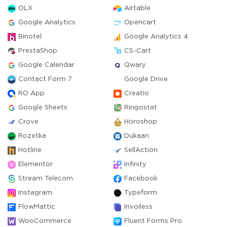
OLX
Airtable
Google Analytics
Opencart
Binotel
Google Analytics 4
PrestaShop
CS-Cart
Google Calendar
Qwary
Contact Form 7
Google Drive
RO App
Creatio
Google Sheets
Ringostat
Crove
Horoshop
Rozetka
Dukaan
Hotline
SellAction
Elementor
Infinity
Stream Telecom
Facebook
Instagram
Typeform
FlowMattic
Invoiless
WooCommerce
Fluent Forms Pro