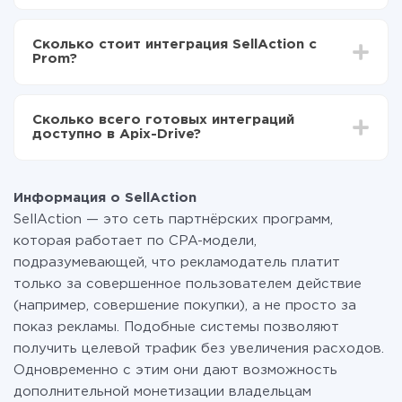
SellAction в Prom
В зависимости от системы, с которой вы будете
Включаете автообновление
делать интеграцию, время настройки может
Теперь данные будут автоматически
Сколько стоит интеграция SellAction с
отличаться и составлять от 5-ти до 30-минут. В
передаваться из SellAction в Prom
Prom?
среднем настройка занимает 10-15 минут.
За саму интеграцию ничего платить не нужно и на
всех тарифах доступен полностью весь
Сколько всего готовых интеграций
функционал. Вы оплачиваете только количество
доступно в Apix-Drive?
данных, которые по факту передаются из одной
вашей системы в другую через наш сервис. Если у
На данный момент у нас готово 400+ интеграций
вас количество данных в месяц небольшое, можете
помимо SellAction и Prom
смело пользоваться бесплатным тарифом или
Информация о SellAction
перейти на платный, при необходимости. Подробнее
SellAction — это сеть партнёрских программ,
о
тарифах
.
которая работает по CPA-модели,
подразумевающей, что рекламодатель платит
только за совершенное пользователем действие
(например, совершение покупки), а не просто за
показ рекламы. Подобные системы позволяют
получить целевой трафик без увеличения расходов.
Одновременно с этим они дают возможность
дополнительной монетизации владельцам