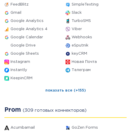
FeedBlitz
SimpleTexting
Gmail
Slack
Google Analytics
TurboSMS
Google Analytics 4
Viber
Google Calendar
Webhooks
Google Drive
eSputnik
Google Sheets
keyCRM
Instagram
Новая Почта
Instantly
Телеграм
KeepinCRM
показать все (+155)
Prom
(309 готовых коннекторов)
Acumbamail
GoZen Forms