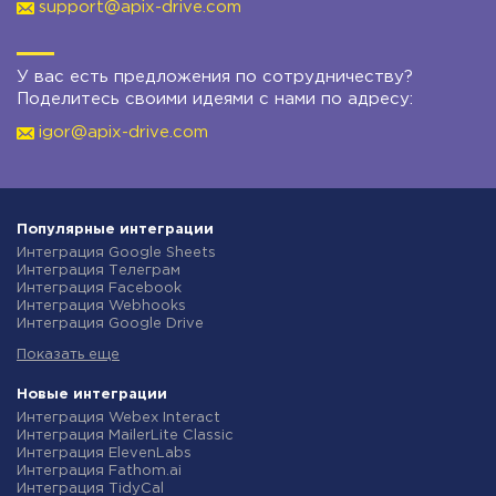
support@apix-drive.com
У вас есть предложения по сотрудничеству?
Поделитесь своими идеями с нами по адресу:
igor@apix-drive.com
Популярные интеграции
Интеграция Google Sheets
Интеграция Телеграм
Интеграция Facebook
Интеграция Webhooks
Интеграция Google Drive
Интеграция Opencart
Показать еще
Интеграция Gmail
Интеграция Rozetka
Интеграция Новая Почта
Новые интеграции
Интеграция Binotel
Интеграция Webex Interact
Интеграция OpenAI (ChatGPT)
Интеграция MailerLite Classic
Интеграция Prom
Интеграция ElevenLabs
Интеграция Приват24
Интеграция Fathom.ai
Интеграция OLX
Интеграция TidyCal