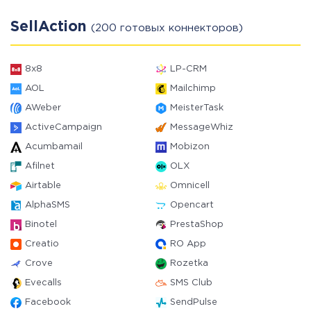
SellAction
(200 готовых коннекторов)
8x8
LP-CRM
AOL
Mailchimp
AWeber
MeisterTask
ActiveCampaign
MessageWhiz
Acumbamail
Mobizon
Afilnet
OLX
Airtable
Omnicell
AlphaSMS
Opencart
Binotel
PrestaShop
Creatio
RO App
Crove
Rozetka
Evecalls
SMS Club
Facebook
SendPulse