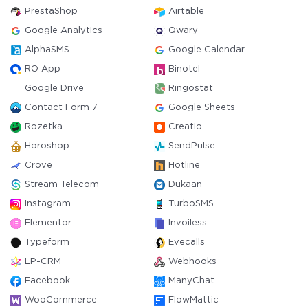
PrestaShop
Airtable
Google Analytics
Qwary
AlphaSMS
Google Calendar
RO App
Binotel
Google Drive
Ringostat
Contact Form 7
Google Sheets
Rozetka
Creatio
Horoshop
SendPulse
Crove
Hotline
Stream Telecom
Dukaan
Instagram
TurboSMS
Elementor
Invoiless
Typeform
Evecalls
LP-CRM
Webhooks
Facebook
ManyChat
WooCommerce
FlowMattic