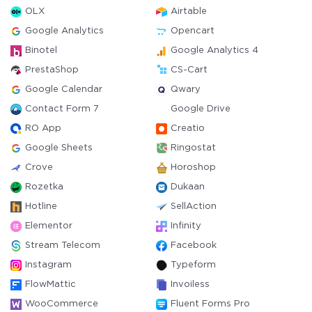
OLX
Airtable
Google Analytics
Opencart
Binotel
Google Analytics 4
PrestaShop
CS-Cart
Google Calendar
Qwary
Contact Form 7
Google Drive
RO App
Creatio
Google Sheets
Ringostat
Crove
Horoshop
Rozetka
Dukaan
Hotline
SellAction
Elementor
Infinity
Stream Telecom
Facebook
Instagram
Typeform
FlowMattic
Invoiless
WooCommerce
Fluent Forms Pro