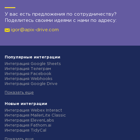
У вас есть предложения по сотрудничеству?
Поделитесь своими идеями с нами по адресу:
igor@apix-drive.com
Популярные интеграции
Интеграция Google Sheets
Интеграция Телеграм
Интеграция Facebook
Интеграция Webhooks
Интеграция Google Drive
Интеграция Opencart
Показать еще
Интеграция Gmail
Интеграция Rozetka
Интеграция Новая Почта
Новые интеграции
Интеграция Binotel
Интеграция Webex Interact
Интеграция OpenAI (ChatGPT)
Интеграция MailerLite Classic
Интеграция Prom
Интеграция ElevenLabs
Интеграция Приват24
Интеграция Fathom.ai
Интеграция OLX
Интеграция TidyCal
Интеграция TurboSMS
Интеграция Olostep
Интеграция SendPulse
Показать еще