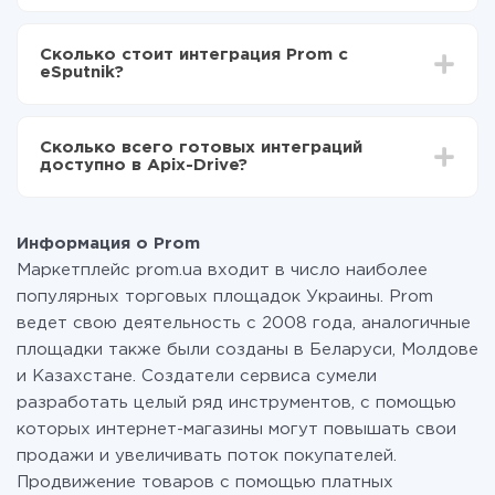
eSputnik
В зависимости от системы, с которой вы будете
Включаете автообновление
делать интеграцию, время настройки может
Теперь данные будут автоматически
Сколько стоит интеграция Prom с
отличаться и составлять от 5-ти до 30-минут. В
передаваться из Prom в eSputnik
eSputnik?
среднем настройка занимает 10-15 минут.
За саму интеграцию ничего платить не нужно и на
всех тарифах доступен полностью весь
Сколько всего готовых интеграций
функционал. Вы оплачиваете только количество
доступно в Apix-Drive?
данных, которые по факту передаются из одной
вашей системы в другую через наш сервис. Если у
На данный момент у нас готово 400+ интеграций
вас количество данных в месяц небольшое, можете
помимо Prom и eSputnik
смело пользоваться бесплатным тарифом или
Информация о Prom
перейти на платный, при необходимости. Подробнее
Маркетплейс prom.ua входит в число наиболее
о
тарифах
.
популярных торговых площадок Украины. Prom
ведет свою деятельность с 2008 года, аналогичные
площадки также были созданы в Беларуси, Молдове
и Казахстане. Создатели сервиса сумели
разработать целый ряд инструментов, с помощью
которых интернет-магазины могут повышать свои
продажи и увеличивать поток покупателей.
Продвижение товаров с помощью платных