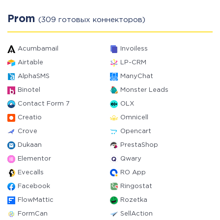
Prom
(309 готовых коннекторов)
Acumbamail
Invoiless
Airtable
LP-CRM
AlphaSMS
ManyChat
Binotel
Monster Leads
Contact Form 7
OLX
Creatio
Omnicell
Crove
Opencart
Dukaan
PrestaShop
Elementor
Qwary
Evecalls
RO App
Facebook
Ringostat
FlowMattic
Rozetka
FormCan
SellAction