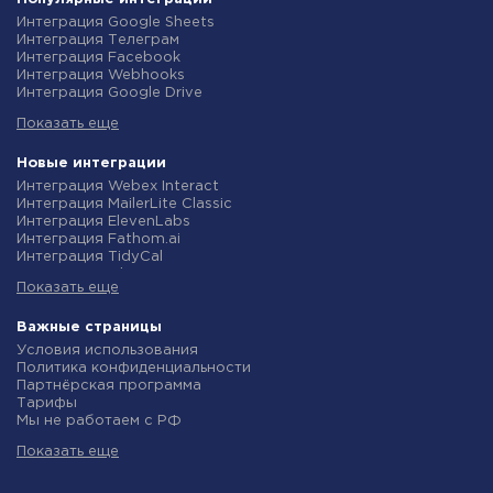
Интеграция Google Sheets
Интеграция Телеграм
Интеграция Facebook
Интеграция Webhooks
Интеграция Google Drive
Интеграция Opencart
Показать еще
Интеграция Gmail
Интеграция Rozetka
Интеграция Новая Почта
Новые интеграции
Интеграция Binotel
Интеграция Webex Interact
Интеграция OpenAI (ChatGPT)
Интеграция MailerLite Classic
Интеграция Prom
Интеграция ElevenLabs
Интеграция Приват24
Интеграция Fathom.ai
Интеграция OLX
Интеграция TidyCal
Интеграция TurboSMS
Интеграция Olostep
Интеграция SendPulse
Показать еще
Интеграция Gist
Интеграция Horoshop
Интеграция Gyazo
Интеграция Stream Telecom
Интеграция Straico
Важные страницы
Интеграция Instagram
Интеграция Rows
Условия использования
Интеграция Google Analytics
Интеграция Firecrawl
Политика конфиденциальности
Интеграция Creatio
Интеграция Binotel SmartCRM
Партнёрская программа
Интеграция Ringostat
Интеграция Perplexity AI
Тарифы
Интеграция Google Calendar
Интеграция Formbricks
Мы не работаем с РФ
Интеграция Airtable
Интеграция Smartlead
Политика возврата средств
Интеграция RO App
Интеграция Getsitecontrol
Показать еще
Индивидуальная разработка
Интеграция WooCommerce
Интеграция Woorise
Условия партнерской программы
Интеграция Crove
Интеграция Riddle
Новости