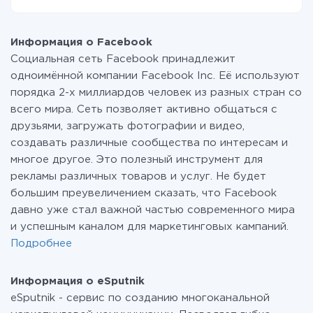
вашей системы в другую через наш сервис. Если у
На данный момент у нас готово 400+ интеграций
вас количество данных в месяц небольшое, можете
помимо Facebook и eSputnik
смело пользоваться бесплатным тарифом или
Информация о Facebook
перейти на платный, при необходимости. Подробнее
Социальная сеть Facebook принадлежит
о
тарифах
.
одноимённой компании Facebook Inc. Её используют
порядка 2-х миллиардов человек из разных стран со
всего мира. Сеть позволяет активно общаться с
друзьями, загружать фотографии и видео,
создавать различные сообщества по интересам и
многое другое. Это полезный инструмент для
рекламы различных товаров и услуг. Не будет
большим преувеличением сказать, что Facebook
давно уже стал важной частью современного мира
и успешным каналом для маркетинговых кампаний.
Подробнее
Информация о eSputnik
eSputnik - сервис по созданию многоканальной