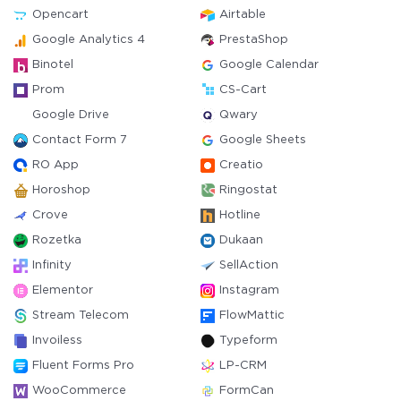
Opencart
Airtable
Google Analytics 4
PrestaShop
Binotel
Google Calendar
Prom
CS-Cart
Google Drive
Qwary
Contact Form 7
Google Sheets
RO App
Creatio
Horoshop
Ringostat
Crove
Hotline
Rozetka
Dukaan
Infinity
SellAction
Elementor
Instagram
Stream Telecom
FlowMattic
Invoiless
Typeform
Fluent Forms Pro
LP-CRM
WooCommerce
FormCan