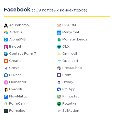
Facebook
(309 готовых коннекторов)
Acumbamail
LP-CRM
Airtable
ManyChat
AlphaSMS
Monster Leads
Binotel
OLX
Contact Form 7
Omnicell
Creatio
Opencart
Crove
PrestaShop
Dukaan
Prom
Elementor
Qwary
Evecalls
RO App
FlowMattic
Ringostat
FormCan
Rozetka
Formaloo
SellAction