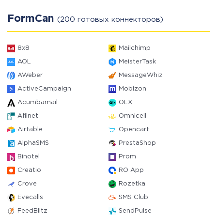
FormCan
(200 готовых коннекторов)
8x8
Mailchimp
AOL
MeisterTask
AWeber
MessageWhiz
ActiveCampaign
Mobizon
Acumbamail
OLX
Afilnet
Omnicell
Airtable
Opencart
AlphaSMS
PrestaShop
Binotel
Prom
Creatio
RO App
Crove
Rozetka
Evecalls
SMS Club
FeedBlitz
SendPulse