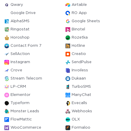
Qwary
Airtable
Google Drive
RO App
AlphaSMS
Google Sheets
Ringostat
Binotel
Horoshop
Rozetka
Contact Form 7
Hotline
SellAction
Creatio
Instagram
SendPulse
Crove
Invoiless
Stream Telecom
Dukaan
LP-CRM
TurboSMS
Elementor
ManyChat
Typeform
Evecalls
Monster Leads
Webhooks
FlowMattic
OLX
WooCommerce
Formaloo