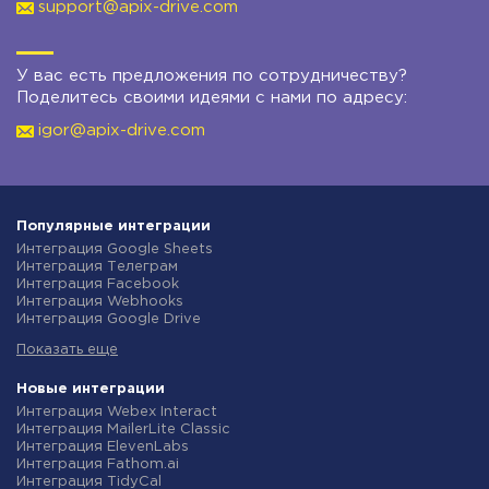
support@apix-drive.com
У вас есть предложения по сотрудничеству?
Поделитесь своими идеями с нами по адресу:
igor@apix-drive.com
Популярные интеграции
Интеграция Google Sheets
Интеграция Телеграм
Интеграция Facebook
Интеграция Webhooks
Интеграция Google Drive
Интеграция Opencart
Показать еще
Интеграция Gmail
Интеграция Rozetka
Интеграция Новая Почта
Новые интеграции
Интеграция Binotel
Интеграция Webex Interact
Интеграция OpenAI (ChatGPT)
Интеграция MailerLite Classic
Интеграция Prom
Интеграция ElevenLabs
Интеграция Приват24
Интеграция Fathom.ai
Интеграция OLX
Интеграция TidyCal