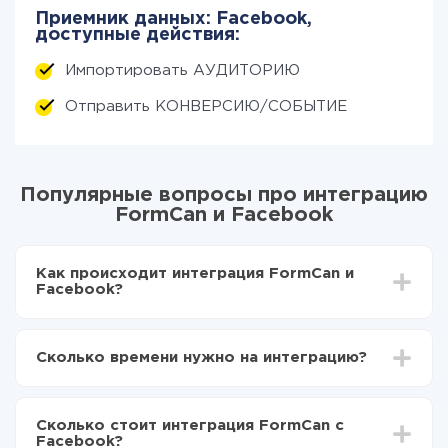
Приемник данных: Facebook,
доступные действия:
Импортировать АУДИТОРИЮ
Отправить КОНВЕРСИЮ/СОБЫТИЕ
Популярные вопросы про интеграцию
FormCan и Facebook
Как происходит интеграция FormCan и
Facebook?
Для начала нужно
зарегистрироваться в ApiX-
Drive
Сколько времени нужно на интеграцию?
Выбираете какие данные передавать из FormCan
в Facebook
В зависимости от системы, с которой вы будете
Включаете автообновление
делать интеграцию, время настройки может
Теперь данные будут автоматически
Сколько стоит интеграция FormCan с
отличаться и составлять от 5-ти до 30-минут. В
передаваться из FormCan в Facebook
Facebook?