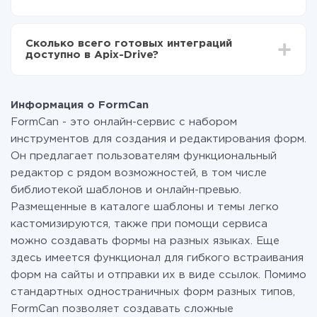
среднем настройка занимает 10-15 минут.
За саму интеграцию ничего платить не нужно и на
всех тарифах доступен полностью весь
Сколько всего готовых интеграций
функционал. Вы оплачиваете только количество
доступно в Apix-Drive?
данных, которые по факту передаются из одной
вашей системы в другую через наш сервис. Если у
На данный момент у нас готово 400+ интеграций
вас количество данных в месяц небольшое, можете
помимо FormCan и Facebook
смело пользоваться бесплатным тарифом или
Информация о FormCan
перейти на платный, при необходимости. Подробнее
FormCan - это онлайн-сервис с набором
о
тарифах
.
инструментов для создания и редактирования форм.
Он предлагает пользователям функциональный
редактор с рядом возможностей, в том числе
библиотекой шаблонов и онлайн-превью.
Размещенные в каталоге шаблоны и темы легко
кастомизируются, также при помощи сервиса
можно создавать формы на разных языках. Еще
здесь имеется функционал для гибкого встраивания
форм на сайты и отправки их в виде ссылок. Помимо
стандартных одностраничных форм разных типов,
FormCan позволяет создавать сложные