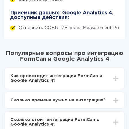
Приемник данных: Google Analytics 4,
доступные действия:
Отправить СОБЫТИЕ через Measurement Protoc
Популярные вопросы про интеграцию
FormCan и Google Analytics 4
Как происходит интеграция FormCan и
Google Analytics 4?
Для начала нужно
зарегистрироваться в ApiX-
Drive
Сколько времени нужно на интеграцию?
Выбираете какие данные передавать из FormCan
в Google Analytics 4
В зависимости от системы, с которой вы будете
Включаете автообновление
делать интеграцию, время настройки может
Теперь данные будут автоматически
Сколько стоит интеграция FormCan с
отличаться и составлять от 5-ти до 30-минут. В
передаваться из FormCan в Google Analytics 4
Google Analytics 4?
среднем настройка занимает 10-15 минут.