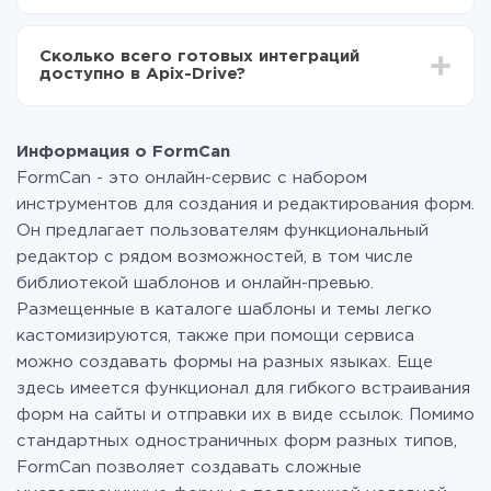
За саму интеграцию ничего платить не нужно и на
всех тарифах доступен полностью весь
Сколько всего готовых интеграций
функционал. Вы оплачиваете только количество
доступно в Apix-Drive?
данных, которые по факту передаются из одной
вашей системы в другую через наш сервис. Если у
На данный момент у нас готово 400+ интеграций
вас количество данных в месяц небольшое, можете
помимо FormCan и Google Analytics 4
смело пользоваться бесплатным тарифом или
Информация о FormCan
перейти на платный, при необходимости. Подробнее
FormCan - это онлайн-сервис с набором
о
тарифах
.
инструментов для создания и редактирования форм.
Он предлагает пользователям функциональный
редактор с рядом возможностей, в том числе
библиотекой шаблонов и онлайн-превью.
Размещенные в каталоге шаблоны и темы легко
кастомизируются, также при помощи сервиса
можно создавать формы на разных языках. Еще
здесь имеется функционал для гибкого встраивания
форм на сайты и отправки их в виде ссылок. Помимо
стандартных одностраничных форм разных типов,
FormCan позволяет создавать сложные