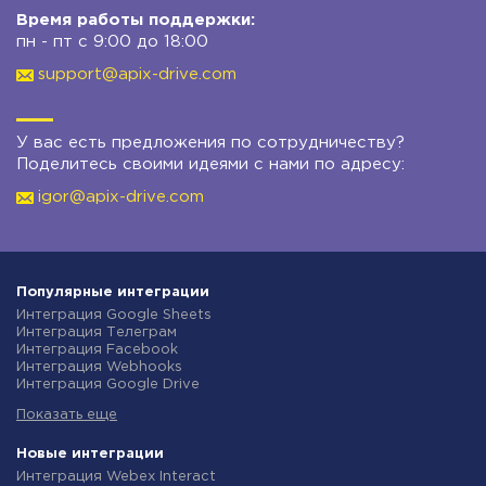
Время работы поддержки:
пн - пт с 9:00 до 18:00
support@apix-drive.com
У вас есть предложения по сотрудничеству?
Поделитесь своими идеями с нами по адресу:
igor@apix-drive.com
Популярные интеграции
Интеграция Google Sheets
Интеграция Телеграм
Интеграция Facebook
Интеграция Webhooks
Интеграция Google Drive
Интеграция Opencart
Показать еще
Интеграция Gmail
Интеграция Rozetka
Интеграция Новая Почта
Новые интеграции
Интеграция Binotel
Интеграция Webex Interact