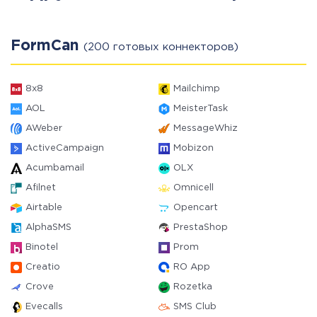
FormCan
(200 готовых коннекторов)
8x8
Mailchimp
AOL
MeisterTask
AWeber
MessageWhiz
ActiveCampaign
Mobizon
Acumbamail
OLX
Afilnet
Omnicell
Airtable
Opencart
AlphaSMS
PrestaShop
Binotel
Prom
Creatio
RO App
Crove
Rozetka
Evecalls
SMS Club