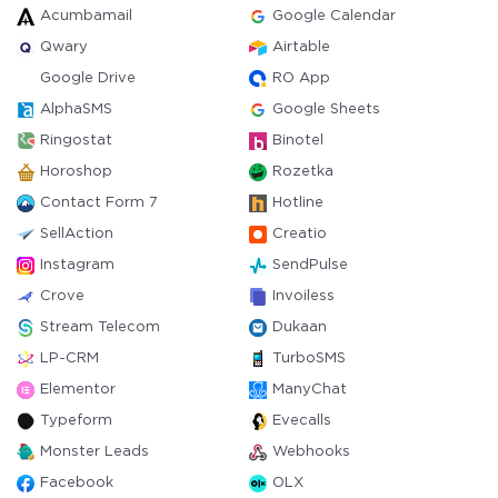
Acumbamail
Google Calendar
Qwary
Airtable
Google Drive
RO App
AlphaSMS
Google Sheets
Ringostat
Binotel
Horoshop
Rozetka
Contact Form 7
Hotline
SellAction
Creatio
Instagram
SendPulse
Crove
Invoiless
Stream Telecom
Dukaan
LP-CRM
TurboSMS
Elementor
ManyChat
Typeform
Evecalls
Monster Leads
Webhooks
Facebook
OLX