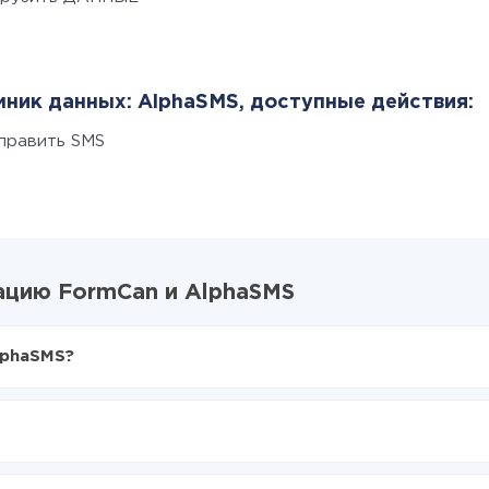
ник данных: AlphaSMS, доступные действия:
править SMS
ацию FormCan и AlphaSMS
lphaSMS?
X-Drive
mCan в AlphaSMS
ваться из FormCan в AlphaSMS
е делать интеграцию, время настройки может отличаться и сос