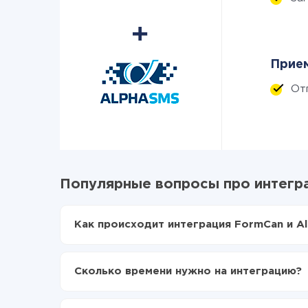
Прием
От
Популярные вопросы про интегр
Как происходит интеграция FormCan и A
Для начала нужно
зарегистрироваться в Api
Выбираете какие данные передавать из For
Сколько времени нужно на интеграцию?
Включаете автообновление
Теперь данные будут автоматически переда
В зависимости от системы, с которой вы будет