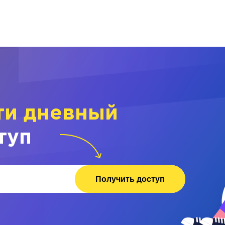
ти дневный
туп
Получить доступ