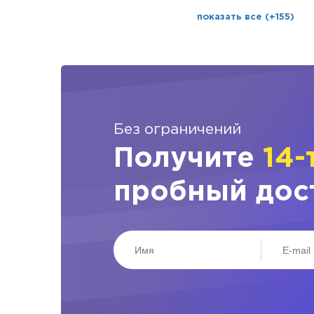
показать все (+155)
Без ограничений
Получите
14-
пробный дос