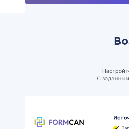
Во
Настройте
С заданным
Источ
За