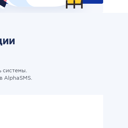
ции
ь системы.
в AlphaSMS.