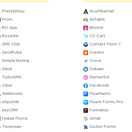
PrestaShop
Acumbamail
Prom
Airtable
RO App
Binotel
Rozetka
CS-Cart
SMS Club
Contact Form 7
SendPulse
Creatio
SimpleTexting
Crove
Slack
Dukaan
TurboSMS
Elementor
Viber
Facebook
Webhooks
FlowMattic
eSputnik
Fluent Forms Pro
keyCRM
Formaloo
Новая Почта
Gmail
Телеграм
GoZen Forms