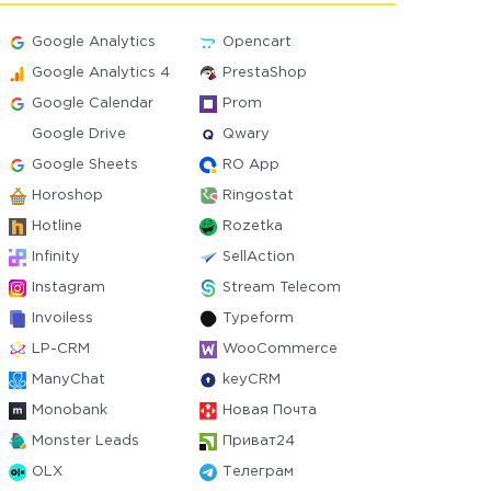
Google Analytics
Opencart
Google Analytics 4
PrestaShop
Google Calendar
Prom
Google Drive
Qwary
Google Sheets
RO App
Horoshop
Ringostat
Hotline
Rozetka
Infinity
SellAction
Instagram
Stream Telecom
Invoiless
Typeform
LP-CRM
WooCommerce
ManyChat
keyCRM
Monobank
Новая Почта
Monster Leads
Приват24
OLX
Телеграм