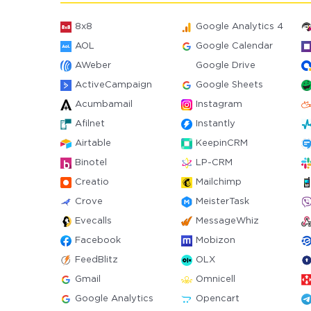
8x8
Google Analytics 4
AOL
Google Calendar
AWeber
Google Drive
ActiveCampaign
Google Sheets
Acumbamail
Instagram
Afilnet
Instantly
Airtable
KeepinCRM
Binotel
LP-CRM
Creatio
Mailchimp
Crove
MeisterTask
Evecalls
MessageWhiz
Facebook
Mobizon
FeedBlitz
OLX
Gmail
Omnicell
Google Analytics
Opencart