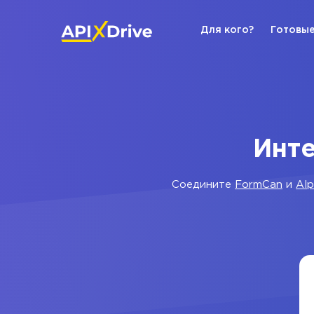
Для кого?
Готовые
Инте
Соедините
FormCan
и
Al