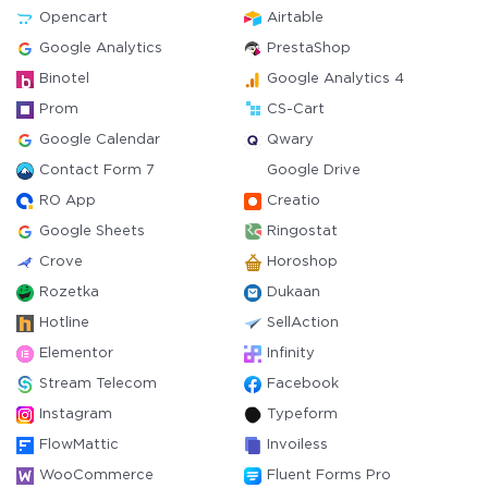
Opencart
Airtable
Google Analytics
PrestaShop
Binotel
Google Analytics 4
Prom
CS-Cart
Google Calendar
Qwary
Contact Form 7
Google Drive
RO App
Creatio
Google Sheets
Ringostat
Crove
Horoshop
Rozetka
Dukaan
Hotline
SellAction
Elementor
Infinity
Stream Telecom
Facebook
Instagram
Typeform
FlowMattic
Invoiless
WooCommerce
Fluent Forms Pro