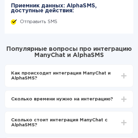
Приемник данных: AlphaSMS,
доступные действия:
Отправить SMS
Популярные вопросы про интеграцию
ManyChat и AlphaSMS
Как происходит интеграция ManyChat и
AlphaSMS?
Для начала нужно
зарегистрироваться в ApiX-
Drive
Сколько времени нужно на интеграцию?
Выбираете какие данные передавать из
ManyChat в AlphaSMS
В зависимости от системы, с которой вы будете
Включаете автообновление
делать интеграцию, время настройки может
Теперь данные будут автоматически
Сколько стоит интеграция ManyChat с
отличаться и составлять от 5-ти до 30-минут. В
передаваться из ManyChat в AlphaSMS
AlphaSMS?
среднем настройка занимает 10-15 минут.
За саму интеграцию ничего платить не нужно и на