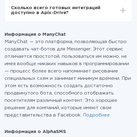
всех тарифах доступен полностью весь
Сколько всего готовых интеграций
функционал. Вы оплачиваете только количество
доступно в Apix-Drive?
данных, которые по факту передаются из одной
вашей системы в другую через наш сервис. Если у
На данный момент у нас готово 400+ интеграций
вас количество данных в месяц небольшое, можете
помимо ManyChat и AlphaSMS
смело пользоваться бесплатным тарифом или
Информация о ManyChat
перейти на платный, при необходимости. Подробнее
ManyChat — это платформа, позволяющая быстро
о
тарифах
.
создавать чат-ботов для Messenger. Этот сервис
отличается простотой, пользоваться им можно, не
имея вообще никаких навыков в программировании
— процесс более всего напоминает рисование
специальных схем и занимает минимум времени. При
этом есть возможность создать достаточно
продвинутого бота, способного отображать
посетителям различный контент. Это хорошее
решение для компаний, которые имеют свои
представительства в Facebook.
Подробнее
Информация о AlphaSMS