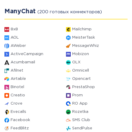
ManyChat
(200 готовых коннекторов)
8x8
Mailchimp
AOL
MeisterTask
AWeber
MessageWhiz
ActiveCampaign
Mobizon
Acumbamail
OLX
Afilnet
Omnicell
Airtable
Opencart
Binotel
PrestaShop
Creatio
Prom
Crove
RO App
Evecalls
Rozetka
Facebook
SMS Club
FeedBlitz
SendPulse