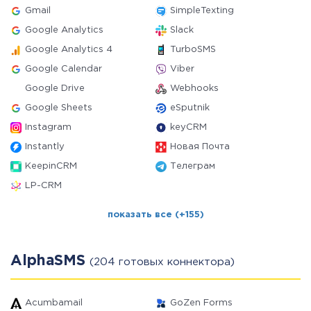
Gmail
SimpleTexting
Google Analytics
Slack
Google Analytics 4
TurboSMS
Google Calendar
Viber
Google Drive
Webhooks
Google Sheets
eSputnik
Instagram
keyCRM
Instantly
Новая Почта
KeepinCRM
Телеграм
LP-CRM
показать все (+155)
AlphaSMS
(204 готовых коннектора)
Acumbamail
GoZen Forms