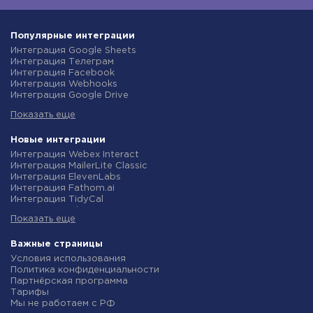
Популярные интеграции
Интеграция Google Sheets
Интеграция Телеграм
Интеграция Facebook
Интеграция Webhooks
Интеграция Google Drive
Интеграция Opencart
Показать еще
Интеграция Gmail
Интеграция Rozetka
Интеграция Новая Почта
Новые интеграции
Интеграция Binotel
Интеграция Webex Interact
Интеграция OpenAI (ChatGPT)
Интеграция MailerLite Classic
Интеграция Prom
Интеграция ElevenLabs
Интеграция Приват24
Интеграция Fathom.ai
Интеграция OLX
Интеграция TidyCal
Интеграция TurboSMS
Интеграция Olostep
Интеграция SendPulse
Показать еще
Интеграция Gist
Интеграция Horoshop
Интеграция Gyazo
Интеграция Stream Telecom
Интеграция Straico
Важные страницы
Интеграция Instagram
Интеграция Rows
Условия использования
Интеграция Google Analytics
Интеграция Firecrawl
Политика конфиденциальности
Интеграция Creatio
Интеграция Binotel SmartCRM
Партнёрская программа
Интеграция Ringostat
Интеграция Perplexity AI
Тарифы
Интеграция Google Calendar
Интеграция Formbricks
Мы не работаем с РФ
Интеграция Airtable
Интеграция Smartlead