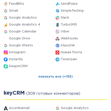
FeedBlitz
SendPulse
Gmail
SimpleTexting
Google Analytics
Slack
Google Analytics 4
TurboSMS
Google Calendar
Viber
Google Drive
Webhooks
Google Sheets
eSputnik
Instagram
Новая Почта
Instantly
Телеграм
KeepinCRM
показать все (+155)
keyCRM
(309 готовых коннекторов)
Acumbamail
Google Analytics