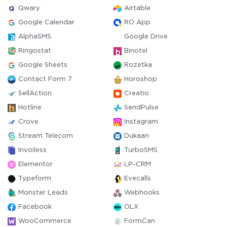
Qwary
Airtable
Google Calendar
RO App
AlphaSMS
Google Drive
Ringostat
Binotel
Google Sheets
Rozetka
Contact Form 7
Horoshop
SellAction
Creatio
Hotline
SendPulse
Crove
Instagram
Stream Telecom
Dukaan
Invoiless
TurboSMS
Elementor
LP-CRM
Typeform
Evecalls
Monster Leads
Webhooks
Facebook
OLX
WooCommerce
FormCan