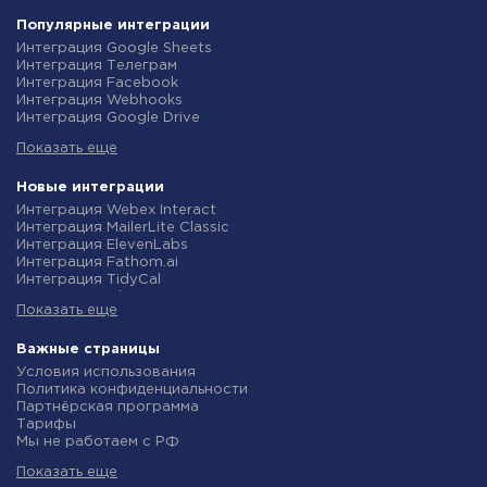
Популярные интеграции
Интеграция Google Sheets
Интеграция Телеграм
Интеграция Facebook
Интеграция Webhooks
Интеграция Google Drive
Интеграция Opencart
Показать еще
Интеграция Gmail
Интеграция Rozetka
Интеграция Новая Почта
Новые интеграции
Интеграция Binotel
Интеграция Webex Interact
Интеграция OpenAI (ChatGPT)
Интеграция MailerLite Classic
Интеграция Prom
Интеграция ElevenLabs
Интеграция Приват24
Интеграция Fathom.ai
Интеграция OLX
Интеграция TidyCal
Интеграция TurboSMS
Интеграция Olostep
Интеграция SendPulse
Показать еще
Интеграция Gist
Интеграция Horoshop
Интеграция Gyazo
Интеграция Stream Telecom
Интеграция Straico
Важные страницы
Интеграция Instagram
Интеграция Rows
Условия использования
Интеграция Google Analytics
Интеграция Firecrawl
Политика конфиденциальности
Интеграция Creatio
Интеграция Binotel SmartCRM
Партнёрская программа
Интеграция Ringostat
Интеграция Perplexity AI
Тарифы
Интеграция Google Calendar
Интеграция Formbricks
Мы не работаем с РФ
Интеграция Airtable
Интеграция Smartlead
Политика возврата средств
Интеграция RO App
Интеграция Getsitecontrol
Показать еще
Индивидуальная разработка
Интеграция WooCommerce