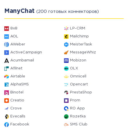
ManyChat
(200 готовых коннекторов)
8x8
LP-CRM
AOL
Mailchimp
AWeber
MeisterTask
ActiveCampaign
MessageWhiz
Acumbamail
Mobizon
Afilnet
OLX
Airtable
Omnicell
AlphaSMS
Opencart
Binotel
PrestaShop
Creatio
Prom
Crove
RO App
Evecalls
Rozetka
Facebook
SMS Club