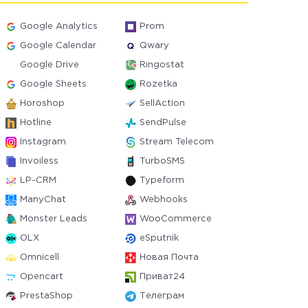
Google Analytics
Prom
Google Calendar
Qwary
Google Drive
Ringostat
Google Sheets
Rozetka
Horoshop
SellAction
Hotline
SendPulse
Instagram
Stream Telecom
Invoiless
TurboSMS
LP-CRM
Typeform
ManyChat
Webhooks
Monster Leads
WooCommerce
OLX
eSputnik
Omnicell
Новая Почта
Opencart
Приват24
PrestaShop
Телеграм