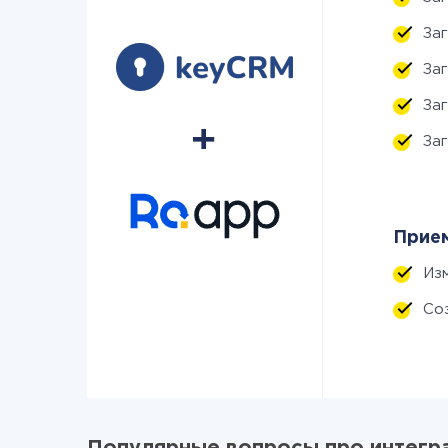
За
За
За
За
Прием
Из
Со