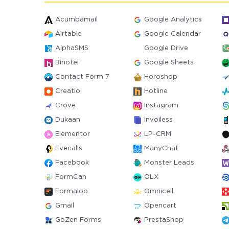
Acumbamail
Google Analytics
Airtable
Google Calendar
AlphaSMS
Google Drive
Binotel
Google Sheets
Contact Form 7
Horoshop
Creatio
Hotline
Crove
Instagram
Dukaan
Invoiless
Elementor
LP-CRM
Evecalls
ManyChat
Facebook
Monster Leads
FormCan
OLX
Formaloo
Omnicell
Gmail
Opencart
GoZen Forms
PrestaShop