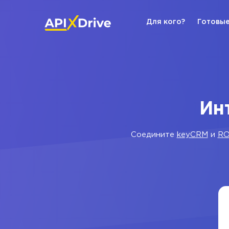
Для кого?
Готовые
Ин
Соедините
keyCRM
и
RO