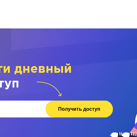
ти дневный
туп
Получить доступ