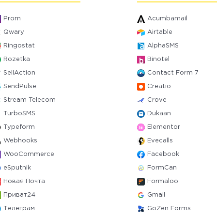
Prom
Acumbamail
Qwary
Airtable
Ringostat
AlphaSMS
Rozetka
Binotel
SellAction
Contact Form 7
SendPulse
Creatio
Stream Telecom
Crove
TurboSMS
Dukaan
Typeform
Elementor
Webhooks
Evecalls
WooCommerce
Facebook
eSputnik
FormCan
Новая Почта
Formaloo
Приват24
Gmail
Телеграм
GoZen Forms