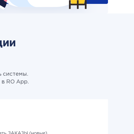
ции
ь системы.
в RO App.
ить ЗАКАЗЫ (новые)