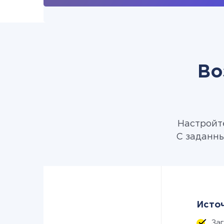
Во
Настройте
С заданны
Источ
За