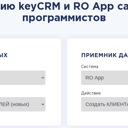
цию keyCRM и RO App са
программистов
ЫХ
ПРИЕМНИК Д
Система
Действие