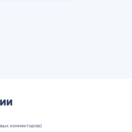
ии
овых коннекторов)