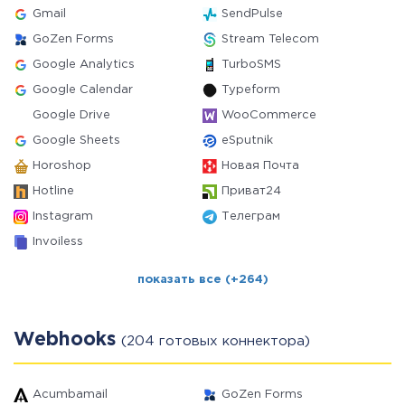
Gmail
SendPulse
GoZen Forms
Stream Telecom
Google Analytics
TurboSMS
Google Calendar
Typeform
Google Drive
WooCommerce
Google Sheets
eSputnik
Horoshop
Новая Почта
Hotline
Приват24
Instagram
Телеграм
Invoiless
показать все (+264)
Webhooks
(204 готовых коннектора)
Acumbamail
GoZen Forms