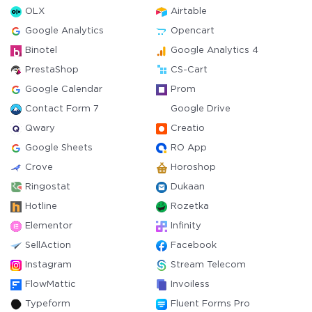
OLX
Airtable
Google Analytics
Opencart
Binotel
Google Analytics 4
PrestaShop
CS-Cart
Google Calendar
Prom
Contact Form 7
Google Drive
Qwary
Creatio
Google Sheets
RO App
Crove
Horoshop
Ringostat
Dukaan
Hotline
Rozetka
Elementor
Infinity
SellAction
Facebook
Instagram
Stream Telecom
FlowMattic
Invoiless
Typeform
Fluent Forms Pro