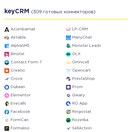
keyCRM
(309 готовых коннекторов)
Acumbamail
LP-CRM
Airtable
ManyChat
AlphaSMS
Monster Leads
Binotel
OLX
Contact Form 7
Omnicell
Creatio
Opencart
Crove
PrestaShop
Dukaan
Prom
Elementor
Qwary
Evecalls
RO App
Facebook
Ringostat
FormCan
Rozetka
Formaloo
SellAction