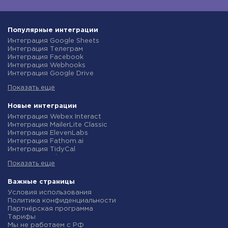
Популярные интеграции
Интеграция Google Sheets
Интеграция Телеграм
Интеграция Facebook
Интеграция Webhooks
Интеграция Google Drive
Интеграция Opencart
Показать еще
Интеграция Gmail
Интеграция Rozetka
Интеграция Новая Почта
Новые интеграции
Интеграция Binotel
Интеграция Webex Interact
Интеграция OpenAI (ChatGPT)
Интеграция MailerLite Classic
Интеграция Prom
Интеграция ElevenLabs
Интеграция Приват24
Интеграция Fathom.ai
Интеграция OLX
Интеграция TidyCal
Интеграция TurboSMS
Интеграция Olostep
Интеграция SendPulse
Показать еще
Интеграция Gist
Интеграция Horoshop
Интеграция Gyazo
Интеграция Stream Telecom
Интеграция Straico
Важные страницы
Интеграция Instagram
Интеграция Rows
Условия использования
Интеграция Google Analytics
Интеграция Firecrawl
Политика конфиденциальности
Интеграция Creatio
Интеграция Binotel SmartCRM
Партнёрская программа
Интеграция Ringostat
Интеграция Perplexity AI
Тарифы
Интеграция Google Calendar
Интеграция Formbricks
Мы не работаем с РФ