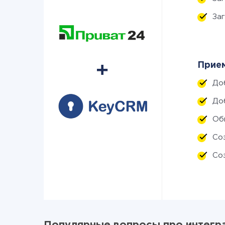
За
Прием
До
До
Об
Со
Со