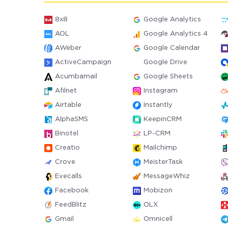
8x8
Google Analytics
AOL
Google Analytics 4
AWeber
Google Calendar
ActiveCampaign
Google Drive
Acumbamail
Google Sheets
Afilnet
Instagram
Airtable
Instantly
AlphaSMS
KeepinCRM
Binotel
LP-CRM
Creatio
Mailchimp
Crove
MeisterTask
Evecalls
MessageWhiz
Facebook
Mobizon
FeedBlitz
OLX
Gmail
Omnicell