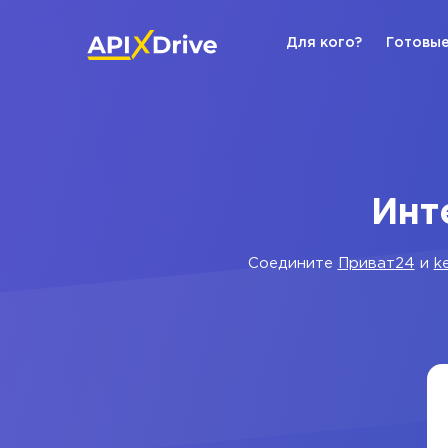
Для кого?
Готовые
Инт
Соедините
Приват24
и
k