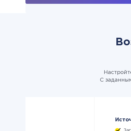
Во
Настройте
С заданным
Источ
За