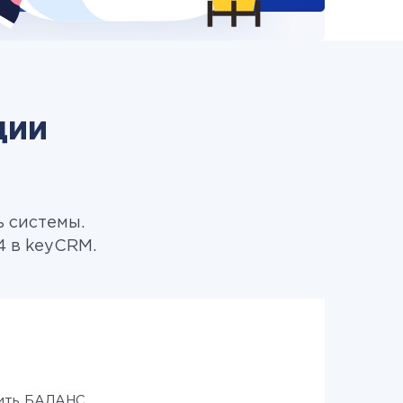
ции
ь системы.
4 в keyCRM.
зить БАЛАНС