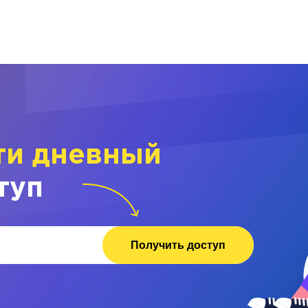
ти дневный
туп
Получить доступ