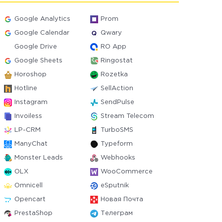
Google Analytics
Prom
Google Calendar
Qwary
Google Drive
RO App
Google Sheets
Ringostat
Horoshop
Rozetka
Hotline
SellAction
Instagram
SendPulse
Invoiless
Stream Telecom
LP-CRM
TurboSMS
ManyChat
Typeform
Monster Leads
Webhooks
OLX
WooCommerce
Omnicell
eSputnik
Opencart
Новая Почта
PrestaShop
Телеграм