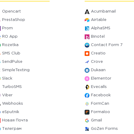
Opencart
Acumbamail
PrestaShop
Airtable
Prom
AlphaSMS
RO App
Binotel
Rozetka
Contact Form 7
SMS Club
Creatio
SendPulse
Crove
SimpleTexting
Dukaan
Slack
Elementor
TurboSMS
Evecalls
Viber
Facebook
Webhooks
FormCan
eSputnik
Formaloo
Новая Почта
Gmail
Телеграм
GoZen Forms