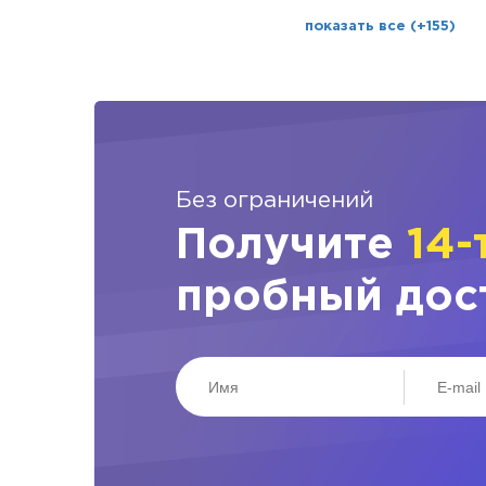
показать все (+155)
Без ограничений
Получите
14-
пробный дос