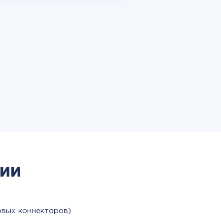
ии
овых коннекторов)