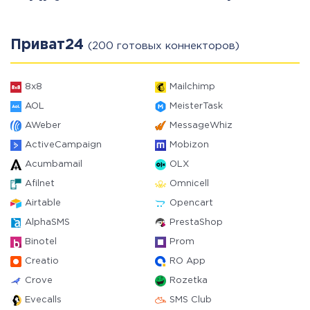
Приват24
(200 готовых коннекторов)
8x8
Mailchimp
AOL
MeisterTask
AWeber
MessageWhiz
ActiveCampaign
Mobizon
Acumbamail
OLX
Afilnet
Omnicell
Airtable
Opencart
AlphaSMS
PrestaShop
Binotel
Prom
Creatio
RO App
Crove
Rozetka
Evecalls
SMS Club