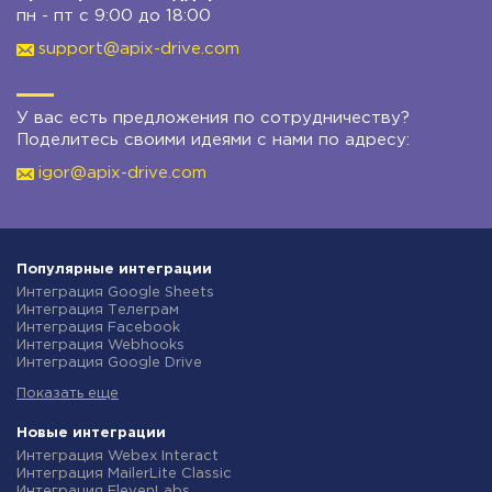
пн - пт с 9:00 до 18:00
support@apix-drive.com
У вас есть предложения по сотрудничеству?
Поделитесь своими идеями с нами по адресу:
igor@apix-drive.com
Популярные интеграции
Интеграция Google Sheets
Интеграция Телеграм
Интеграция Facebook
Интеграция Webhooks
Интеграция Google Drive
Интеграция Opencart
Показать еще
Интеграция Gmail
Интеграция Rozetka
Интеграция Новая Почта
Новые интеграции
Интеграция Binotel
Интеграция Webex Interact
Интеграция OpenAI (ChatGPT)
Интеграция MailerLite Classic
Интеграция Prom
Интеграция ElevenLabs