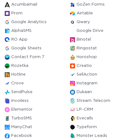
Acumbamail
GoZen Forms
Prom
Airtable
Google Analytics
Qwary
AlphaSMS
Google Drive
RO App
Binotel
Google Sheets
Ringostat
Contact Form 7
Horoshop
Rozetka
Creatio
Hotline
SellAction
Crove
Instagram
SendPulse
Dukaan
Invoiless
Stream Telecom
Elementor
LP-CRM
TurboSMS
Evecalls
ManyChat
Typeform
Facebook
Monster Leads