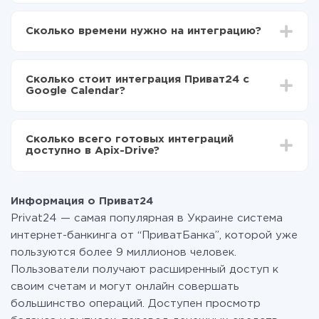
Для начала нужно
зарегистрироваться в ApiX-
Drive
Сколько времени нужно на интеграцию?
Выбираете какие данные передавать из
Приват24 в Google Calendar
В зависимости от системы, с которой вы будете
Включаете автообновление
делать интеграцию, время настройки может
Теперь данные будут автоматически
Сколько стоит интеграция Приват24 с
отличаться и составлять от 5-ти до 30-минут. В
передаваться из Приват24 в Google Calendar
Google Calendar?
среднем настройка занимает 10-15 минут.
За саму интеграцию ничего платить не нужно и на
всех тарифах доступен полностью весь
Сколько всего готовых интеграций
функционал. Вы оплачиваете только количество
доступно в Apix-Drive?
данных, которые по факту передаются из одной
вашей системы в другую через наш сервис. Если у
На данный момент у нас готово 400+ интеграций
вас количество данных в месяц небольшое, можете
помимо Приват24 и Google Calendar
смело пользоваться бесплатным тарифом или
Информация о Приват24
перейти на платный, при необходимости. Подробнее
Privat24 — самая популярная в Украине система
о
тарифах
.
интернет-банкинга от “ПриватБанка”, которой уже
пользуются более 9 миллионов человек.
Пользователи получают расширенный доступ к
своим счетам и могут онлайн совершать
большинство операций. Доступен просмотр