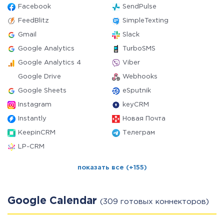
Facebook
SendPulse
FeedBlitz
SimpleTexting
Gmail
Slack
Google Analytics
TurboSMS
Google Analytics 4
Viber
Google Drive
Webhooks
Google Sheets
eSputnik
Instagram
keyCRM
Instantly
Новая Почта
KeepinCRM
Телеграм
LP-CRM
показать все (+155)
Google Calendar
(309 готовых коннекторов)