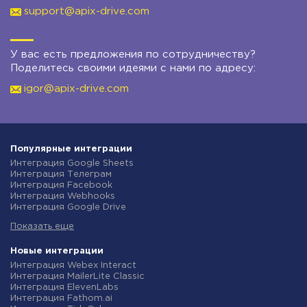
support@apix-drive.com
У вас есть предложения по сотрудничеству?
Поделитесь своими идеями с нами по адресу:
igor@apix-drive.com
Популярные интеграции
Интеграция Google Sheets
Интеграция Телеграм
Интеграция Facebook
Интеграция Webhooks
Интеграция Google Drive
Интеграция Opencart
Показать еще
Интеграция Gmail
Интеграция Rozetka
Интеграция Новая Почта
Новые интеграции
Интеграция Binotel
Интеграция Webex Interact
Интеграция OpenAI (ChatGPT)
Интеграция MailerLite Classic
Интеграция Prom
Интеграция ElevenLabs
Интеграция Приват24
Интеграция Fathom.ai
Интеграция OLX