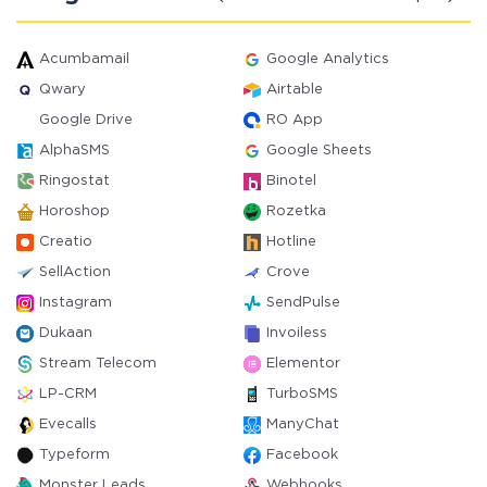
Acumbamail
Google Analytics
Qwary
Airtable
Google Drive
RO App
AlphaSMS
Google Sheets
Ringostat
Binotel
Horoshop
Rozetka
Creatio
Hotline
SellAction
Crove
Instagram
SendPulse
Dukaan
Invoiless
Stream Telecom
Elementor
LP-CRM
TurboSMS
Evecalls
ManyChat
Typeform
Facebook
Monster Leads
Webhooks