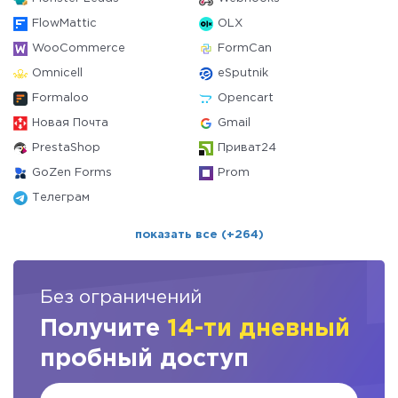
FlowMattic
OLX
WooCommerce
FormCan
Omnicell
eSputnik
Formaloo
Opencart
Новая Почта
Gmail
PrestaShop
Приват24
GoZen Forms
Prom
Телеграм
показать все (+264)
Без ограничений
Получите
14-ти дневный
пробный доступ