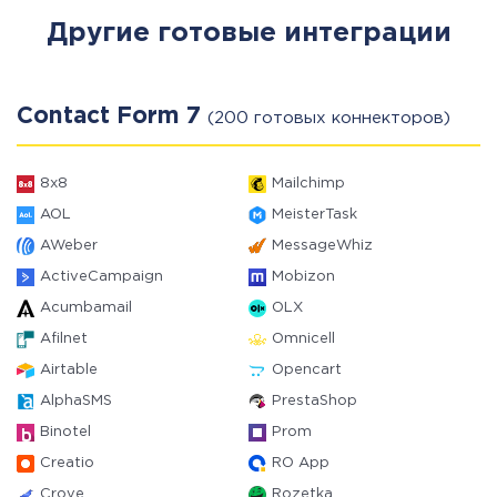
Другие готовые интеграции
Contact Form 7
(200 готовых коннекторов)
8x8
Mailchimp
AOL
MeisterTask
AWeber
MessageWhiz
ActiveCampaign
Mobizon
Acumbamail
OLX
Afilnet
Omnicell
Airtable
Opencart
AlphaSMS
PrestaShop
Binotel
Prom
Creatio
RO App
Crove
Rozetka