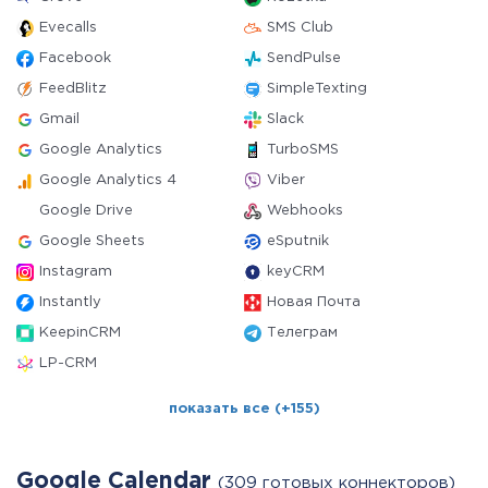
Evecalls
SMS Club
Facebook
SendPulse
FeedBlitz
SimpleTexting
Gmail
Slack
Google Analytics
TurboSMS
Google Analytics 4
Viber
Google Drive
Webhooks
Google Sheets
eSputnik
Instagram
keyCRM
Instantly
Новая Почта
KeepinCRM
Телеграм
LP-CRM
показать все (+155)
Google Calendar
(309 готовых коннекторов)