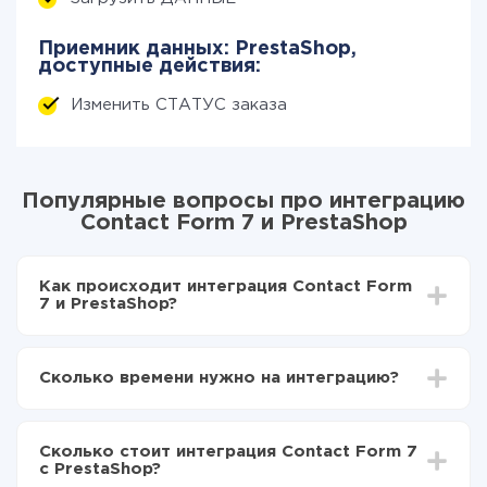
Приемник данных: PrestaShop,
доступные действия:
Изменить СТАТУС заказа
Популярные вопросы про интеграцию
Contact Form 7 и PrestaShop
Как происходит интеграция Contact Form
7 и PrestaShop?
Для начала нужно
зарегистрироваться в ApiX-
Drive
Сколько времени нужно на интеграцию?
Выбираете какие данные передавать из Contact
Form 7 в PrestaShop
В зависимости от системы, с которой вы будете
Включаете автообновление
делать интеграцию, время настройки может
Теперь данные будут автоматически
Сколько стоит интеграция Contact Form 7
отличаться и составлять от 5-ти до 30-минут. В
передаваться из Contact Form 7 в PrestaShop
с PrestaShop?
среднем настройка занимает 10-15 минут.