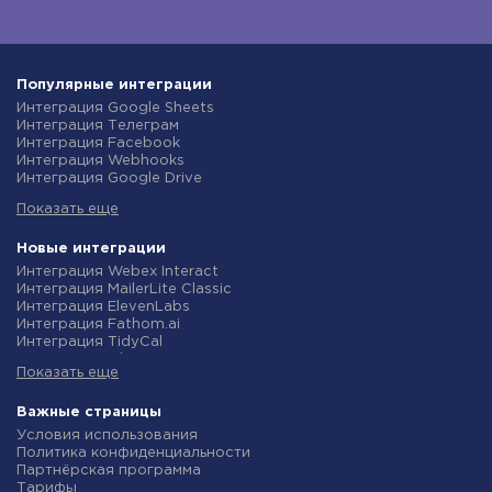
Популярные интеграции
Интеграция Google Sheets
Интеграция Телеграм
Интеграция Facebook
Интеграция Webhooks
Интеграция Google Drive
Интеграция Opencart
Показать еще
Интеграция Gmail
Интеграция Rozetka
Интеграция Новая Почта
Новые интеграции
Интеграция Binotel
Интеграция Webex Interact
Интеграция OpenAI (ChatGPT)
Интеграция MailerLite Classic
Интеграция Prom
Интеграция ElevenLabs
Интеграция Приват24
Интеграция Fathom.ai
Интеграция OLX
Интеграция TidyCal
Интеграция TurboSMS
Интеграция Olostep
Интеграция SendPulse
Показать еще
Интеграция Gist
Интеграция Horoshop
Интеграция Gyazo
Интеграция Stream Telecom
Интеграция Straico
Важные страницы
Интеграция Instagram
Интеграция Rows
Условия использования
Интеграция Google Analytics
Интеграция Firecrawl
Политика конфиденциальности
Интеграция Creatio
Интеграция Binotel SmartCRM
Партнёрская программа
Интеграция Ringostat
Интеграция Perplexity AI
Тарифы