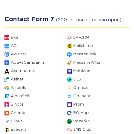
Contact Form 7
(200 готовых коннекторов)
8x8
LP-CRM
AOL
Mailchimp
AWeber
MeisterTask
ActiveCampaign
MessageWhiz
Acumbamail
Mobizon
Afilnet
OLX
Airtable
Omnicell
AlphaSMS
Opencart
Binotel
Prom
Creatio
RO App
Crove
Rozetka
Evecalls
SMS Club