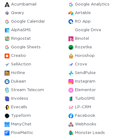
Acumbamail
Google Analytics
Qwary
Airtable
Google Calendar
RO App
AlphaSMS
Google Drive
Ringostat
Binotel
Google Sheets
Rozetka
Creatio
Horoshop
SellAction
Crove
Hotline
SendPulse
Dukaan
Instagram
Stream Telecom
Elementor
Invoiless
TurboSMS
Evecalls
LP-CRM
Typeform
Facebook
ManyChat
Webhooks
FlowMattic
Monster Leads