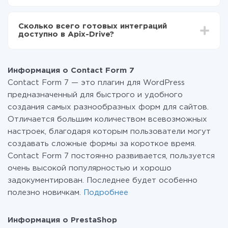
За саму интеграцию ничего платить не нужно и на
всех тарифах доступен полностью весь
Сколько всего готовых интеграций
функционал. Вы оплачиваете только количество
доступно в Apix-Drive?
данных, которые по факту передаются из одной
вашей системы в другую через наш сервис. Если у
На данный момент у нас готово 400+ интеграций
вас количество данных в месяц небольшое, можете
помимо Contact Form 7 и PrestaShop
смело пользоваться бесплатным тарифом или
Информация о Contact Form 7
перейти на платный, при необходимости. Подробнее
Contact Form 7 — это плагин для WordPress
о
тарифах
.
предназначенный для быстрого и удобного
создания самых разнообразных форм для сайтов.
Отличается большим количеством всевозможных
настроек, благодаря которым пользователи могут
создавать сложные формы за короткое время.
Contact Form 7 постоянно развивается, пользуется
очень высокой популярностью и хорошо
задокументирован. Последнее будет особенно
полезно новичкам.
Подробнее
Информация о PrestaShop