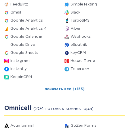
FeedBlitz
SimpleTexting
Gmail
Slack
Google Analytics
TurboSMS
Google Analytics 4
Viber
Google Calendar
Webhooks
Google Drive
eSputnik
Google Sheets
keyCRM
Instagram
Новая Почта
Instantly
Телеграм
KeepinCRM
показать все (+155)
Omnicell
(204 готовых коннектора)
Acumbamail
GoZen Forms