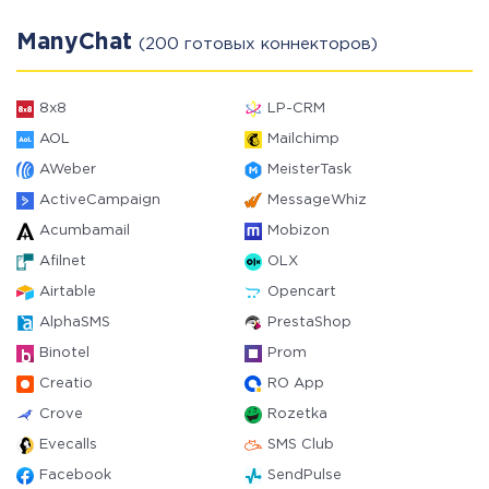
ManyChat
(200 готовых коннекторов)
8x8
LP-CRM
AOL
Mailchimp
AWeber
MeisterTask
ActiveCampaign
MessageWhiz
Acumbamail
Mobizon
Afilnet
OLX
Airtable
Opencart
AlphaSMS
PrestaShop
Binotel
Prom
Creatio
RO App
Crove
Rozetka
Evecalls
SMS Club
Facebook
SendPulse