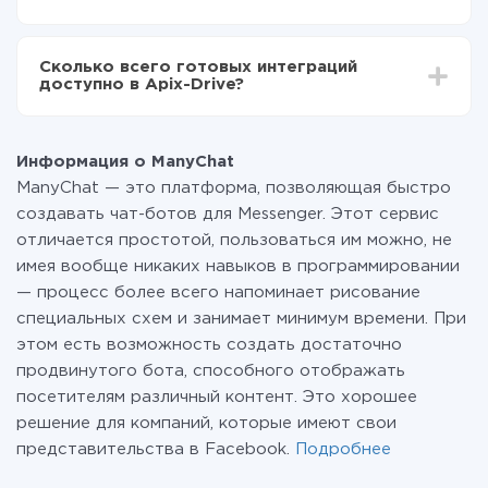
среднем настройка занимает 10-15 минут.
За саму интеграцию ничего платить не нужно и на
всех тарифах доступен полностью весь
Сколько всего готовых интеграций
функционал. Вы оплачиваете только количество
доступно в Apix-Drive?
данных, которые по факту передаются из одной
вашей системы в другую через наш сервис. Если у
На данный момент у нас готово 400+ интеграций
вас количество данных в месяц небольшое, можете
помимо ManyChat и Omnicell
смело пользоваться бесплатным тарифом или
Информация о ManyChat
перейти на платный, при необходимости. Подробнее
ManyChat — это платформа, позволяющая быстро
о
тарифах
.
создавать чат-ботов для Messenger. Этот сервис
отличается простотой, пользоваться им можно, не
имея вообще никаких навыков в программировании
— процесс более всего напоминает рисование
специальных схем и занимает минимум времени. При
этом есть возможность создать достаточно
продвинутого бота, способного отображать
посетителям различный контент. Это хорошее
решение для компаний, которые имеют свои
представительства в Facebook.
Подробнее