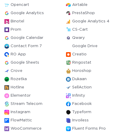
Opencart
Airtable
Google Analytics
PrestaShop
Binotel
Google Analytics 4
Prom
CS-Cart
Google Calendar
Qwary
Contact Form 7
Google Drive
RO App
Creatio
Google Sheets
Ringostat
Crove
Horoshop
Rozetka
Dukaan
Hotline
SellAction
Elementor
Infinity
Stream Telecom
Facebook
Instagram
Typeform
FlowMattic
Invoiless
WooCommerce
Fluent Forms Pro