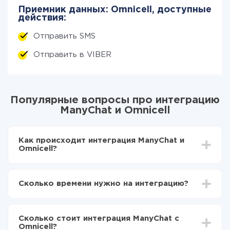
Приемник данных: Omnicell, доступные
действия:
Отправить SMS
Отправить в VIBER
Популярные вопросы про интеграцию
ManyChat и Omnicell
Как происходит интеграция ManyChat и
Omnicell?
Для начала нужно
зарегистрироваться в ApiX-
Drive
Сколько времени нужно на интеграцию?
Выбираете какие данные передавать из
ManyChat в Omnicell
В зависимости от системы, с которой вы будете
Включаете автообновление
делать интеграцию, время настройки может
Теперь данные будут автоматически
Сколько стоит интеграция ManyChat с
отличаться и составлять от 5-ти до 30-минут. В
передаваться из ManyChat в Omnicell
Omnicell?