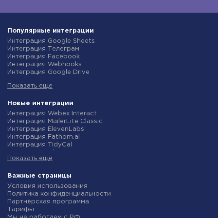
Популярные интеграции
Интеграция Google Sheets
Интеграция Телеграм
Интеграция Facebook
Интеграция Webhooks
Интеграция Google Drive
Интеграция Opencart
Показать еще
Интеграция Gmail
Интеграция Rozetka
Интеграция Новая Почта
Новые интеграции
Интеграция Binotel
Интеграция Webex Interact
Интеграция OpenAI (ChatGPT)
Интеграция MailerLite Classic
Интеграция Prom
Интеграция ElevenLabs
Интеграция Приват24
Интеграция Fathom.ai
Интеграция OLX
Интеграция TidyCal
Интеграция TurboSMS
Интеграция Olostep
Интеграция SendPulse
Показать еще
Интеграция Gist
Интеграция Horoshop
Интеграция Gyazo
Интеграция Stream Telecom
Интеграция Straico
Важные страницы
Интеграция Instagram
Интеграция Rows
Условия использования
Интеграция Google Analytics
Интеграция Firecrawl
Политика конфиденциальности
Интеграция Creatio
Интеграция Binotel SmartCRM
Партнёрская программа
Интеграция Ringostat
Интеграция Perplexity AI
Тарифы
Интеграция Google Calendar
Интеграция Formbricks
Мы не работаем с РФ