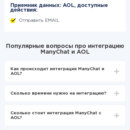
Приемник данных: AOL, доступные
действия:
Отправить EMAIL
Популярные вопросы про интеграцию
ManyChat и AOL
Как происходит интеграция ManyChat и
AOL?
Для начала нужно
зарегистрироваться в ApiX-
Drive
Сколько времени нужно на интеграцию?
Выбираете какие данные передавать из
ManyChat в AOL
В зависимости от системы, с которой вы будете
Включаете автообновление
делать интеграцию, время настройки может
Теперь данные будут автоматически
Сколько стоит интеграция ManyChat с
отличаться и составлять от 5-ти до 30-минут. В
передаваться из ManyChat в AOL
AOL?
среднем настройка занимает 10-15 минут.
За саму интеграцию ничего платить не нужно и на