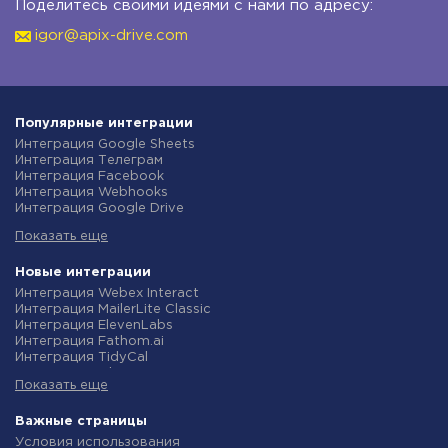
Поделитесь своими идеями с нами по адресу:
igor@apix-drive.com
Популярные интеграции
Интеграция Google Sheets
Интеграция Телеграм
Интеграция Facebook
Интеграция Webhooks
Интеграция Google Drive
Интеграция Opencart
Показать еще
Интеграция Gmail
Интеграция Rozetka
Интеграция Новая Почта
Новые интеграции
Интеграция Binotel
Интеграция Webex Interact
Интеграция OpenAI (ChatGPT)
Интеграция MailerLite Classic
Интеграция Prom
Интеграция ElevenLabs
Интеграция Приват24
Интеграция Fathom.ai
Интеграция OLX
Интеграция TidyCal
Интеграция TurboSMS
Интеграция Olostep
Интеграция SendPulse
Показать еще
Интеграция Gist
Интеграция Horoshop
Интеграция Gyazo
Интеграция Stream Telecom
Интеграция Straico
Важные страницы
Интеграция Instagram
Интеграция Rows
Условия использования