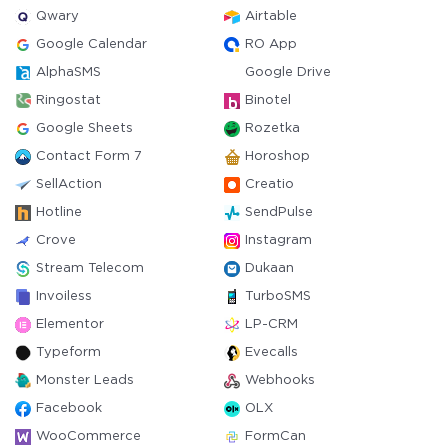
Qwary
Airtable
Google Calendar
RO App
AlphaSMS
Google Drive
Ringostat
Binotel
Google Sheets
Rozetka
Contact Form 7
Horoshop
SellAction
Creatio
Hotline
SendPulse
Crove
Instagram
Stream Telecom
Dukaan
Invoiless
TurboSMS
Elementor
LP-CRM
Typeform
Evecalls
Monster Leads
Webhooks
Facebook
OLX
WooCommerce
FormCan