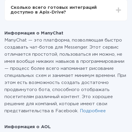
всех тарифах доступен полностью весь
Сколько всего готовых интеграций
функционал. Вы оплачиваете только количество
доступно в Apix-Drive?
данных, которые по факту передаются из одной
вашей системы в другую через наш сервис. Если у
На данный момент у нас готово 400+ интеграций
вас количество данных в месяц небольшое, можете
помимо ManyChat и AOL
смело пользоваться бесплатным тарифом или
Информация о ManyChat
перейти на платный, при необходимости. Подробнее
ManyChat — это платформа, позволяющая быстро
о
тарифах
.
создавать чат-ботов для Messenger. Этот сервис
отличается простотой, пользоваться им можно, не
имея вообще никаких навыков в программировании
— процесс более всего напоминает рисование
специальных схем и занимает минимум времени. При
этом есть возможность создать достаточно
продвинутого бота, способного отображать
посетителям различный контент. Это хорошее
решение для компаний, которые имеют свои
представительства в Facebook.
Подробнее
Информация о AOL