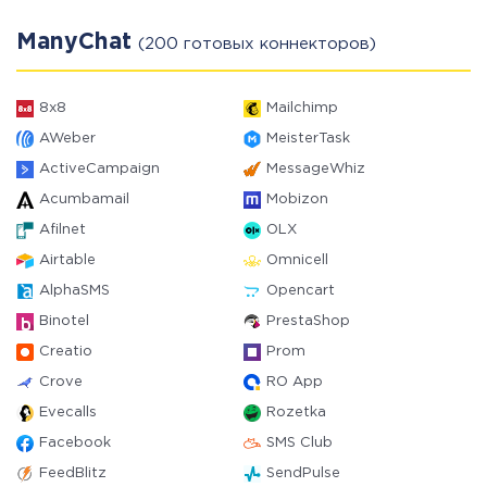
ManyChat
(200 готовых коннекторов)
8x8
Mailchimp
AWeber
MeisterTask
ActiveCampaign
MessageWhiz
Acumbamail
Mobizon
Afilnet
OLX
Airtable
Omnicell
AlphaSMS
Opencart
Binotel
PrestaShop
Creatio
Prom
Crove
RO App
Evecalls
Rozetka
Facebook
SMS Club
FeedBlitz
SendPulse