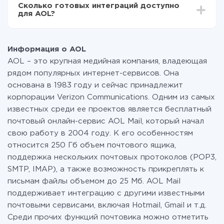
передаваться из одной системы в другую
Сколько готовых интеграций доступно
функционал. Вы оплачиваете только количество
для AOL?
данных, которые по факту передаются из одной
вашей системы в другую через наш сервис. Если у
На данный момент у нас готово 335 интеграций AOL
вас количество данных в месяц небольшое, можете
c другими системами
смело пользоваться бесплатным тарифом или
Информация о AOL
перейти на платный, при необходимости. Подробнее
AOL – это крупная медийная компания, владеющая
о
тарифах
.
рядом популярных интернет-сервисов. Она
основана в 1983 году и сейчас принадлежит
корпорации Verizon Communications. Одним из самых
известных среди ее проектов является бесплатный
почтовый онлайн-сервис AOL Mail, который начал
свою работу в 2004 году. К его особенностям
относится 250 Гб объем почтового ящика,
поддержка нескольких почтовых протоколов (POP3,
SMTP, IMAP), а также возможность прикреплять к
письмам файлы объемом до 25 Мб. AOL Mail
поддерживает интеграцию с другими известными
почтовыми сервисами, включая Hotmail, Gmail и т.д.
Среди прочих функций почтовика можно отметить