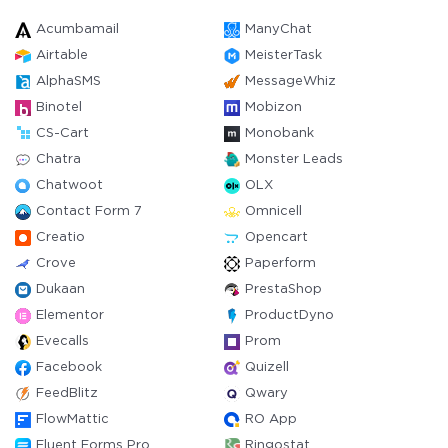
Acumbamail
ManyChat
Airtable
MeisterTask
AlphaSMS
MessageWhiz
Binotel
Mobizon
CS-Cart
Monobank
Chatra
Monster Leads
Chatwoot
OLX
Contact Form 7
Omnicell
Creatio
Opencart
Crove
Paperform
Dukaan
PrestaShop
Elementor
ProductDyno
Evecalls
Prom
Facebook
Quizell
FeedBlitz
Qwary
FlowMattic
RO App
Fluent Forms Pro
Ringostat