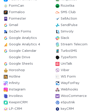
FormCan
Rozetka
Formaloo
SMS Club
Formester
SellAction
Gmail
SendPulse
GoZen Forms
Simvoly
Google Analytics
Slack
Google Analytics 4
Stream Telecom
Google Calendar
TurboSMS
Google Drive
Typeform
Google Sheets
UniTalk
Horoshop
Viber
Hotline
WS Form
Infinity
WayForPay
Instagram
Webhooks
Invoiless
WooCommerce
KeepinCRM
eSputnik
LP-CRM
keyCRM