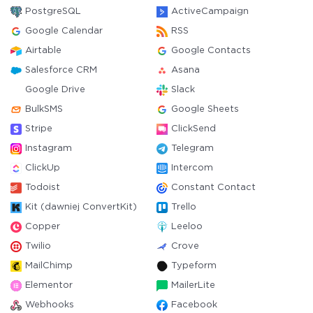
PostgreSQL
ActiveCampaign
Google Calendar
RSS
Airtable
Google Contacts
Salesforce CRM
Asana
Google Drive
Slack
BulkSMS
Google Sheets
Stripe
ClickSend
Instagram
Telegram
ClickUp
Intercom
Todoist
Constant Contact
Kit (dawniej ConvertKit)
Trello
Copper
Leeloo
Twilio
Crove
MailChimp
Typeform
Elementor
MailerLite
Webhooks
Facebook