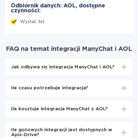
Odbiornik danych: AOL, dostępne
czynności:
Wysłać list
FAQ na temat integracji ManyChat i AOL
Jak odbywa się integracja ManyChat i AOL?
Najpierw
zarejestruj się w ApiX-Drive
Wybierz, jakie dane przenieść z ManyChat do AOL
Ile czasu potrzebuje integracja?
Włącz aktualizację
Teraz dane będą automatycznie przesyłane z
W zależności od systemu, z którym będziesz
ManyChat do AOL
integrować, czas konfiguracji może się różnić i wynosić
Ile kosztuje integracja ManyChat z AOL?
od 5 do 30 minut. Konfiguracja zajmuje średnio 10-15
minut.
Za właśnie integrację nie musisz płacić nic, a cała
funkcjonalność jest dostępna we wszystkich taryfach.
Ile gotowych integracji jest dostępnych w
Płacisz tylko za ilość danych, która faktycznie jest
Apix-Drive?
przekazywana z jednego z Twoich systemów do