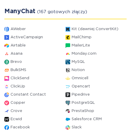
ManyChat
(167 gotowych złączy)
AWeber
Kit (dawniej ConvertKit)
ActiveCampaign
MailChimp
Airtable
MailerLite
Asana
Monday.com
Brevo
MySQL
BulkSMS
Notion
ClickSend
Omnicell
ClickUp
Opencart
Constant Contact
Pipedrive
Copper
PostgreSQL
Crove
PrestaShop
Ecwid
Salesforce CRM
Facebook
Slack