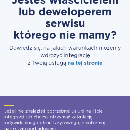
Jesteś właścicielem
lub deweloperem
serwisu
którego nie mamy?
Dowiedz się, na jakich warunkach możemy
wdrożyć integrację
z Twoją usługą
na tej stronie
Jeżeli nie znalazłeś potrzebnej usługi na liście
integracji lub chcesz otrzymać kalkulację
indywidualnego planu taryfowego, poinformuj
nas o tym pod adresem: