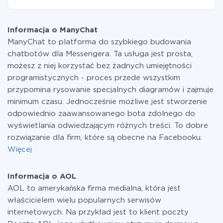
drugiego za pośrednictwem naszej usługi. Jeśli
W tej chwili zakończyliśmy 296+ integracji oprócz
dysponujesz niewielką ilością danych miesięcznie,
ManyChat i AOL
możesz bezpiecznie skorzystać z darmowej taryfy lub
Informacja o ManyChat
w razie potrzeby przełączyć się na płatną. Więcej
ManyChat to platforma do szybkiego budowania
informacji o
taryfach
.
chatbotów dla Messengera. Ta usługa jest prosta,
możesz z niej korzystać bez żadnych umiejętności
programistycznych - proces przede wszystkim
przypomina rysowanie specjalnych diagramów i zajmuje
minimum czasu. Jednocześnie możliwe jest stworzenie
odpowiednio zaawansowanego bota zdolnego do
wyświetlania odwiedzającym różnych treści. To dobre
rozwiązanie dla firm, które są obecne na Facebooku.
Więcej
Informacja o AOL
AOL to amerykańska firma medialna, która jest
właścicielem wielu popularnych serwisów
internetowych. Na przykład jest to klient poczty