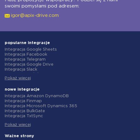
swoimi pomysłami pod adresem:
igor@apix-drive.com
popularne integracje
Integracja Google Sheets
Integracja Facebook
Integracja Telegram
Integracja Google Drive
Integracja Slack
Integracja MailChimp
Pokaż więcej
Integracja Gmail
Integracja Trello
Integracja ClickUp
nowe integracje
Integracja Airtable
Integracja Amazon DynamoDB
Integracja Google Contacts
Integracja Finmap
Integracja OpenAI (ChatGPT)
Integracja Microsoft Dynamics 365
Integracja Instagram
Integracja BulkGate
Integracja ActiveCampaign
Integracja TxtSync
Integracja Typeform
Integracja Wire2Air
Integracja Salesforce CRM
Pokaż więcej
Integracja Corezoid
Integracja Monday.com
Integracja Infobip
Integracja Notion
Integracja Instasent
Ważne strony
Integracja Stripe