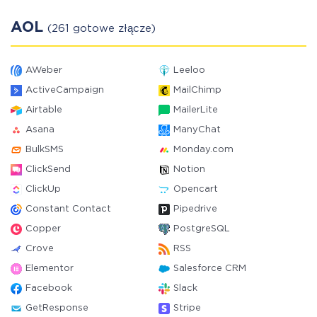
AOL
(261 gotowe złącze)
AWeber
Leeloo
ActiveCampaign
MailChimp
Airtable
MailerLite
Asana
ManyChat
BulkSMS
Monday.com
ClickSend
Notion
ClickUp
Opencart
Constant Contact
Pipedrive
Copper
PostgreSQL
Crove
RSS
Elementor
Salesforce CRM
Facebook
Slack
GetResponse
Stripe