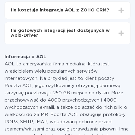
W zależności od systemu, z którym będziesz
Teraz dane będą automatycznie przesyłane z AOL
integrować, czas konfiguracji może się różnić i wynosić
do ZOHO CRM
Ile kosztuje integracja AOL z ZOHO CRM?
od 5 do 30 minut. Konfiguracja zajmuje średnio 10-15
minut.
Za właśnie integrację nie musisz płacić nic, a cała
funkcjonalność jest dostępna we wszystkich taryfach.
Ile gotowych integracji jest dostępnych w
Płacisz tylko za ilość danych, która faktycznie jest
Apix-Drive?
przekazywana z jednego z Twoich systemów do
drugiego za pośrednictwem naszej usługi. Jeśli
W tej chwili zakończyliśmy 296+ integracji oprócz AOL
dysponujesz niewielką ilością danych miesięcznie,
i ZOHO CRM
możesz bezpiecznie skorzystać z darmowej taryfy lub
Informacja o AOL
w razie potrzeby przełączyć się na płatną. Więcej
AOL to amerykańska firma medialna, która jest
informacji o
taryfach
.
właścicielem wielu popularnych serwisów
internetowych. Na przykład jest to klient poczty
Poczta AOL, jego użytkownicy otrzymują darmową
skrzynkę pocztową z 250 GB miejsca na dysku. Może
przechowywać do 4000 przychodzących i 4000
wychodzących e-maili, a także dołączać do nich pliki o
wielkości do 25 MB. Poczta AOL obsługuje protokoły
POP3, SMTP, IMAP, wbudowaną ochronę przed
spamem/wirusami oraz opcję sprawdzania pisowni. Inne