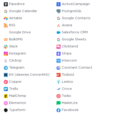
Pipedrive
ActiveCampaign
Google Calendar
PostgreSQL
Airtable
Google Contacts
RSS
Asana
Google Drive
Salesforce CRM
BulkSMS
Google Sheets
Slack
ClickSend
Instagram
Stripe
ClickUp
Intercom
Telegram
Constant Contact
Kit (dawniej ConvertKit)
Todoist
Copper
Leeloo
Trello
Crove
MailChimp
Twilio
Elementor
MailerLite
Typeform
Facebook