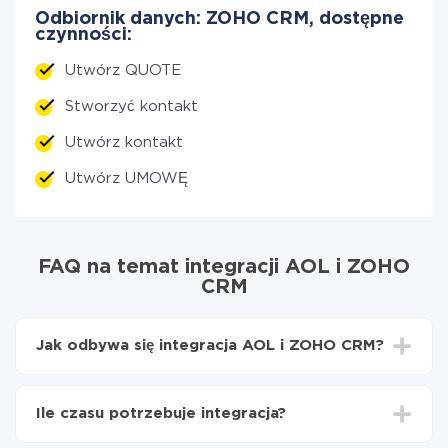
Odbiornik danych: ZOHO CRM, dostępne
czynności:
Utwórz QUOTE
Stworzyć kontakt
Utwórz kontakt
Utwórz UMOWĘ
FAQ na temat integracji AOL i ZOHO
CRM
Jak odbywa się integracja AOL i ZOHO CRM?
Najpierw
zarejestruj się w ApiX-Drive
Wybierz, jakie dane przenieść z AOL do ZOHO
Ile czasu potrzebuje integracja?
CRM
Włącz aktualizację