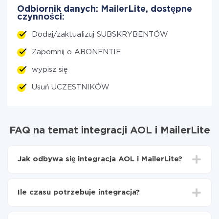
Odbiornik danych: MailerLite, dostępne
czynności:
Dodaj/zaktualizuj SUBSKRYBENTÓW
Zapomnij o ABONENTIE
wypisz się
Usuń UCZESTNIKÓW
FAQ na temat integracji AOL i MailerLite
Jak odbywa się integracja AOL i MailerLite?
Najpierw
zarejestruj się w ApiX-Drive
Wybierz, jakie dane przenieść z AOL do MailerLite
Ile czasu potrzebuje integracja?
Włącz aktualizację
Teraz dane będą automatycznie przesyłane z AOL
W zależności od systemu, z którym będziesz
do MailerLite