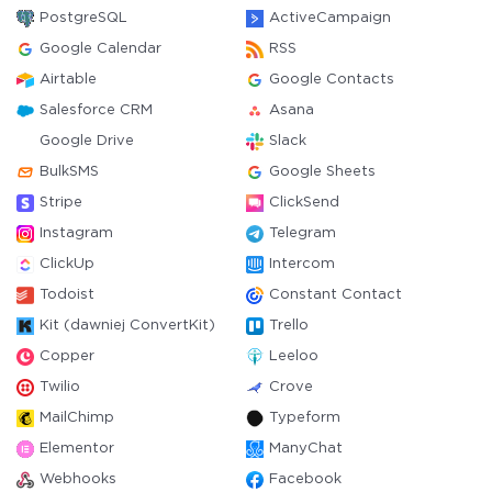
PostgreSQL
ActiveCampaign
Google Calendar
RSS
Airtable
Google Contacts
Salesforce CRM
Asana
Google Drive
Slack
BulkSMS
Google Sheets
Stripe
ClickSend
Instagram
Telegram
ClickUp
Intercom
Todoist
Constant Contact
Kit (dawniej ConvertKit)
Trello
Copper
Leeloo
Twilio
Crove
MailChimp
Typeform
Elementor
ManyChat
Webhooks
Facebook