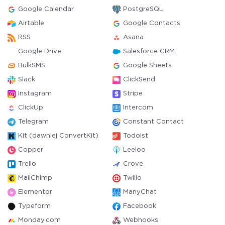
Google Calendar
PostgreSQL
Airtable
Google Contacts
RSS
Asana
Google Drive
Salesforce CRM
BulkSMS
Google Sheets
Slack
ClickSend
Instagram
Stripe
ClickUp
Intercom
Telegram
Constant Contact
Kit (dawniej ConvertKit)
Todoist
Copper
Leeloo
Trello
Crove
MailChimp
Twilio
Elementor
ManyChat
Typeform
Facebook
Monday.com
Webhooks