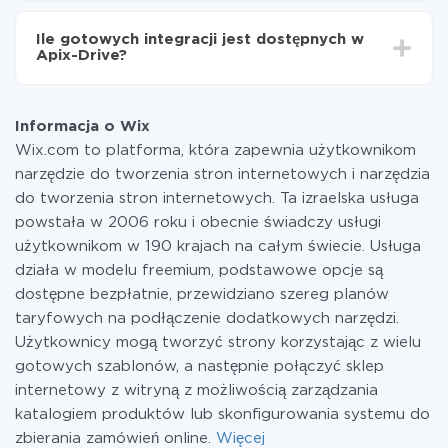
Za właśnie integrację nie musisz płacić nic, a cała
funkcjonalność jest dostępna we wszystkich taryfach.
Ile gotowych integracji jest dostępnych w
Płacisz tylko za ilość danych, która faktycznie jest
Apix-Drive?
przekazywana z jednego z Twoich systemów do
drugiego za pośrednictwem naszej usługi. Jeśli
W tej chwili zakończyliśmy 296+ integracji oprócz Wix
dysponujesz niewielką ilością danych miesięcznie,
i MailerLite
możesz bezpiecznie skorzystać z darmowej taryfy lub
Informacja o Wix
w razie potrzeby przełączyć się na płatną. Więcej
Wix.com to platforma, która zapewnia użytkownikom
informacji o
taryfach
.
narzędzie do tworzenia stron internetowych i narzędzia
do tworzenia stron internetowych. Ta izraelska usługa
powstała w 2006 roku i obecnie świadczy usługi
użytkownikom w 190 krajach na całym świecie. Usługa
działa w modelu freemium, podstawowe opcje są
dostępne bezpłatnie, przewidziano szereg planów
taryfowych na podłączenie dodatkowych narzędzi.
Użytkownicy mogą tworzyć strony korzystając z wielu
gotowych szablonów, a następnie połączyć sklep
internetowy z witryną z możliwością zarządzania
katalogiem produktów lub skonfigurowania systemu do
zbierania zamówień online.
Więcej