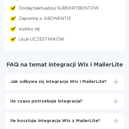
Dodaj/zaktualizuj SUBSKRYBENTÓW
Zapomnij o ABONENTIE
wypisz się
Usuń UCZESTNIKÓW
FAQ na temat integracji Wix i MailerLite
Jak odbywa się integracja Wix i MailerLite?
Najpierw
zarejestruj się w ApiX-Drive
Wybierz, jakie dane przenieść z Wix do MailerLite
Ile czasu potrzebuje integracja?
Włącz aktualizację
Teraz dane będą automatycznie przesyłane z Wix
W zależności od systemu, z którym będziesz
do MailerLite
integrować, czas konfiguracji może się różnić i wynosić
Ile kosztuje integracja Wix z MailerLite?
od 5 do 30 minut. Konfiguracja zajmuje średnio 10-15
minut.