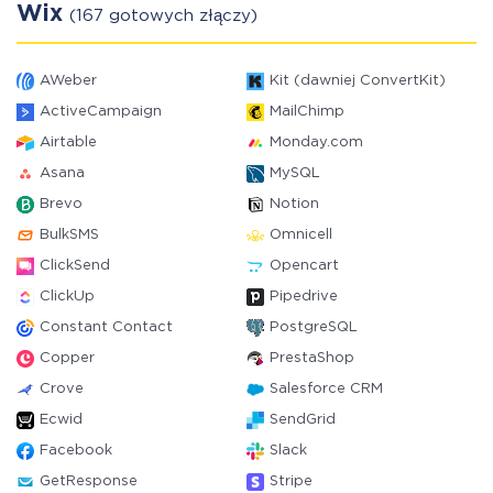
Wix
(167 gotowych złączy)
AWeber
Kit (dawniej ConvertKit)
ActiveCampaign
MailChimp
Airtable
Monday.com
Asana
MySQL
Brevo
Notion
BulkSMS
Omnicell
ClickSend
Opencart
ClickUp
Pipedrive
Constant Contact
PostgreSQL
Copper
PrestaShop
Crove
Salesforce CRM
Ecwid
SendGrid
Facebook
Slack
GetResponse
Stripe