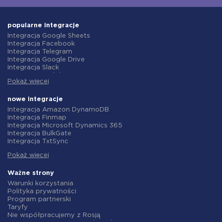
popularne integracje
Integracja Google Sheets
Integracja Facebook
Integracja Telegram
Integracja Google Drive
Integracja Slack
Integracja MailChimp
Pokaż więcej
Integracja Gmail
Integracja Trello
Integracja ClickUp
nowe integracje
Integracja Airtable
Integracja Amazon DynamoDB
Integracja Google Contacts
Integracja Finmap
Integracja OpenAI (ChatGPT)
Integracja Microsoft Dynamics 365
Integracja Instagram
Integracja BulkGate
Integracja ActiveCampaign
Integracja TxtSync
Integracja Typeform
Integracja Wire2Air
Integracja Salesforce CRM
Pokaż więcej
Integracja Corezoid
Integracja Monday.com
Integracja Infobip
Integracja Notion
Integracja Instasent
Ważne strony
Integracja Stripe
Integracja AtomPark
Warunki korzystania
Integracja AWeber
Integracja TXTImpact
Polityka prywatności
Integracja Asana
Integracja Campaign Monitor
Program partnerski
Integracja ZOHO CRM
Integracja CM.com
Taryfy
Integracja Webhooks
Integracja D7 Networks
Nie współpracujemy z Rosją
Integracja GetResponse
Integracja SMS.to