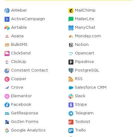
AWeber
MailChimp
ActiveCampaign
MailerLite
Airtable
ManyChat
Asana
Monday.com
BulkSMS
Notion
ClickSend
Opencart
ClickUp
Pipedrive
Constant Contact
PostgreSQL
Copper
RSS
Crove
Salesforce CRM
Elementor
Slack
Facebook
Stripe
GetResponse
Telegram
GoZen Forms
Todoist
Google Analytics
Trello