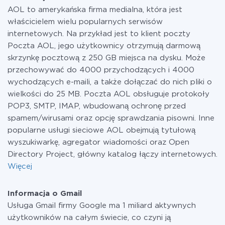
w razie potrzeby przełączyć się na płatną. Więcej
AOL to amerykańska firma medialna, która jest
informacji o
taryfach
.
właścicielem wielu popularnych serwisów
internetowych. Na przykład jest to klient poczty
Poczta AOL, jego użytkownicy otrzymują darmową
skrzynkę pocztową z 250 GB miejsca na dysku. Może
przechowywać do 4000 przychodzących i 4000
wychodzących e-maili, a także dołączać do nich pliki o
wielkości do 25 MB. Poczta AOL obsługuje protokoły
POP3, SMTP, IMAP, wbudowaną ochronę przed
spamem/wirusami oraz opcję sprawdzania pisowni. Inne
popularne usługi sieciowe AOL obejmują tytułową
wyszukiwarkę, agregator wiadomości oraz Open
Directory Project, główny katalog łączy internetowych.
Więcej
Informacja o Gmail
Usługa Gmail firmy Google ma 1 miliard aktywnych
użytkowników na całym świecie, co czyni ją