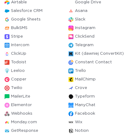
Airtable
Google Drive
Salesforce CRM
Asana
Google Sheets
Slack
BulkSMS
Instagram
Stripe
ClickSend
Intercom
Telegram
ClickUp
Kit (dawniej ConvertKit)
Todoist
Constant Contact
Leeloo
Trello
Copper
MailChimp
Twilio
Crove
MailerLite
Typeform
Elementor
ManyChat
Webhooks
Facebook
Monday.com
Wix
GetResponse
Notion