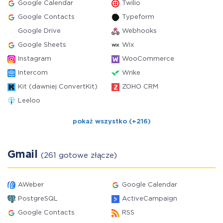
Google Calendar
Twilio
Google Contacts
Typeform
Google Drive
Webhooks
Google Sheets
Wix
Instagram
WooCommerce
Intercom
Wrike
Kit (dawniej ConvertKit)
ZOHO CRM
Leeloo
pokaż wszystko (+216)
Gmail
(261 gotowe złącze)
AWeber
Google Calendar
PostgreSQL
ActiveCampaign
Google Contacts
RSS