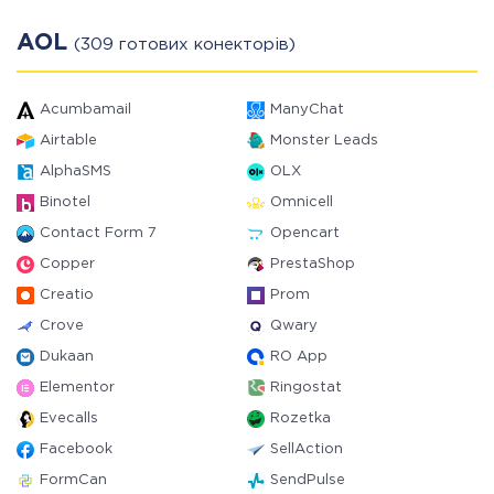
AOL
(309 готових конекторів)
Acumbamail
ManyChat
Airtable
Monster Leads
AlphaSMS
OLX
Binotel
Omnicell
Contact Form 7
Opencart
Copper
PrestaShop
Creatio
Prom
Crove
Qwary
Dukaan
RO App
Elementor
Ringostat
Evecalls
Rozetka
Facebook
SellAction
FormCan
SendPulse