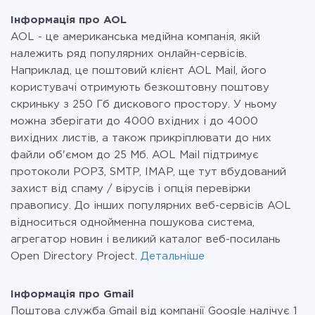
невелика, можете сміливо користуватися
Gmail
безкоштовним тарифом або перейти на платний,
Інформація про AOL
при необхідності. Детальніше про
тарифи
.
AOL - це американська медійна компанія, якій
належить ряд популярних онлайн-сервісів.
Наприклад, це поштовий клієнт AOL Mail, його
користувачі отримують безкоштовну поштову
скриньку з 250 Гб дискового простору. У ньому
можна зберігати до 4000 вхідних і до 4000
вихідних листів, а також прикріплювати до них
файли об'ємом до 25 Мб. AOL Mail підтримує
протоколи POP3, SMTP, IMAP, ще тут вбудований
захист від спаму / вірусів і опція перевірки
правопису. До інших популярних веб-сервісів AOL
відноситься однойменна пошукова система,
агрегатор новин і великий каталог веб-посилань
Open Directory Project.
Детальніше
Інформація про Gmail
Поштова служба Gmail від компанії Google налічує 1