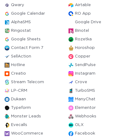
Qwary
Airtable
Google Calendar
RO App
AlphaSMS
Google Drive
Ringostat
Binotel
Google Sheets
Rozetka
Contact Form 7
Horoshop
SellAction
Copper
Hotline
SendPulse
Creatio
Instagram
Stream Telecom
Crove
LP-CRM
TurboSMS
Dukaan
ManyChat
Typeform
Elementor
Monster Leads
Webhooks
Evecalls
OLX
WooCommerce
Facebook