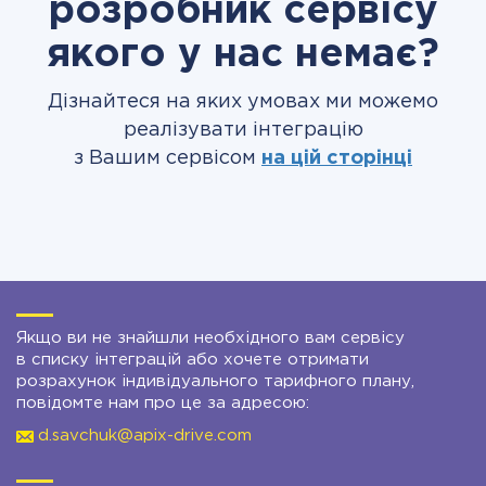
розробник сервісу
якого у нас немає?
Дізнайтеся на яких умовах ми можемо
реалізувати інтеграцію
з Вашим сервісом
на цій сторінці
Якщо ви не знайшли необхідного вам сервісу
в списку інтеграцій або хочете отримати
розрахунок індивідуального тарифного плану,
повідомте нам про це за адресою:
d.savchuk@apix-drive.com