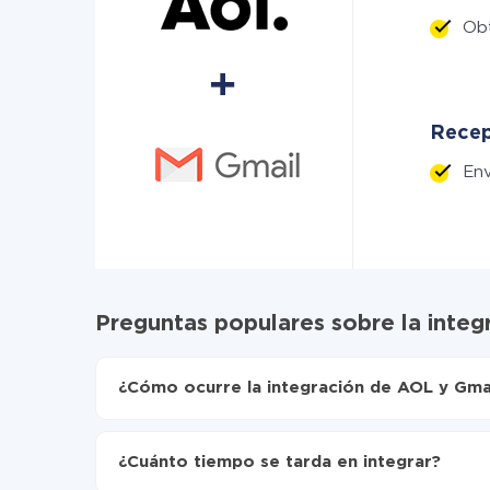
Ob
Recep
Env
Preguntas populares sobre la integ
¿Cómo ocurre la integración de AOL y Gma
Para empezar es necesario
registrarse en Api
Elija qué datos transferir de AOL a Gmail
¿Cuánto tiempo se tarda en integrar?
Active la actualización automática
Ahora los datos se transferirán automáticame