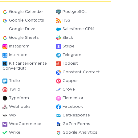
Google Calendar
PostgreSQL
Google Contacts
RSS
Google Drive
Salesforce CRM
Google Sheets
Slack
Instagram
Stripe
Intercom
Telegram
Kit (anteriormente
Todoist
ConvertKit)
Constant Contact
Trello
Copper
Twilio
Crove
Typeform
Elementor
Webhooks
Facebook
Wix
GetResponse
WooCommerce
GoZen Forms
Wrike
Google Analytics