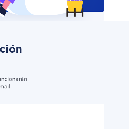
ción
uncionarán.
mail.