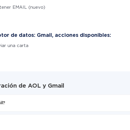
tener EMAIL (nuevo)
tor de datos: Gmail, acciones disponibles:
iar una carta
ración de AOL y Gmail
il?
X-Drive
nte de AOL a Gmail