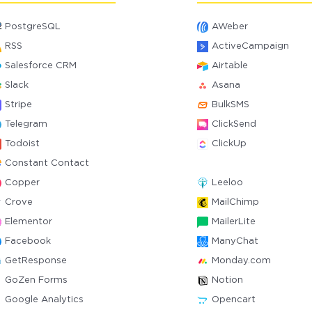
PostgreSQL
AWeber
RSS
ActiveCampaign
Salesforce CRM
Airtable
Slack
Asana
Stripe
BulkSMS
Telegram
ClickSend
Todoist
ClickUp
Constant Contact
Copper
Leeloo
Crove
MailChimp
Elementor
MailerLite
Facebook
ManyChat
GetResponse
Monday.com
GoZen Forms
Notion
Google Analytics
Opencart