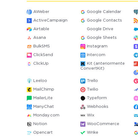
AWeber
Google Calendar
ActiveCampaign
Google Contacts
Airtable
Google Drive
Asana
Google Sheets
BulkSMS
Instagram
ClickSend
Intercom
ClickUp
Kit (anteriormente
ConvertKit)
Leeloo
Trello
MailChimp
Twilio
MailerLite
Typeform
ManyChat
Webhooks
Monday.com
Wix
Notion
WooCommerce
Opencart
Wrike