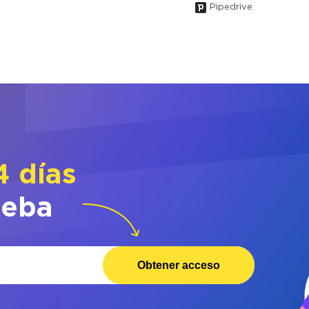
Pipedrive
4 días
ueba
Obtener acceso