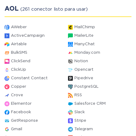
AOL
(261 conector listo para usar)
AWeber
MailChimp
ActiveCampaign
MailerLite
Airtable
ManyChat
BulkSMS
Monday.com
ClickSend
Notion
ClickUp
Opencart
Constant Contact
Pipedrive
Copper
PostgreSQL
Crove
RSS
Elementor
Salesforce CRM
Facebook
Slack
GetResponse
Stripe
Gmail
Telegram