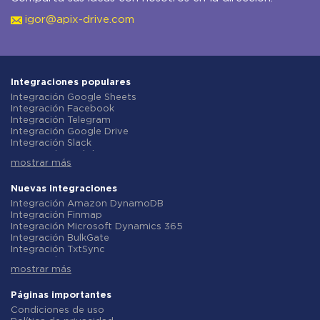
igor@apix-drive.com
Integraciones populares
Integración Google Sheets
Integración Facebook
Integración Telegram
Integración Google Drive
Integración Slack
Integración MailChimp
mostrar más
Integración Gmail
Integración Trello
Integración ClickUp
Nuevas integraciones
Integración Airtable
Integración Amazon DynamoDB
Integración Google Contacts
Integración Finmap
Integración OpenAI (ChatGPT)
Integración Microsoft Dynamics 365
Integración Instagram
Integración BulkGate
Integración ActiveCampaign
Integración TxtSync
Integración Typeform
Integración Wire2Air
Integración Salesforce CRM
mostrar más
Integración Corezoid
Integración Monday.com
Integración Infobip
Integración Notion
Integración Instasent
Páginas importantes
Integración Stripe
Integración AtomPark
Condiciones de uso
Integración AWeber
Integración TXTImpact