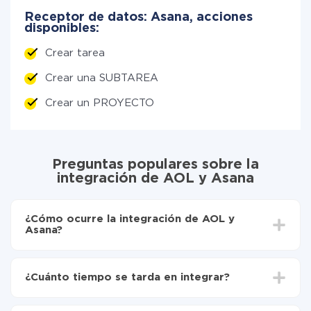
Receptor de datos: Asana, acciones
disponibles:
Crear tarea
Crear una SUBTAREA
Crear un PROYECTO
Preguntas populares sobre la
integración de AOL y Asana
¿Cómo ocurre la integración de AOL y
Asana?
Para empezar es necesario
registrarse en ApiX-
Drive
¿Cuánto tiempo se tarda en integrar?
Elija qué datos transferir de AOL a Asana
Active la actualización automática
Dependiendo del sistema con el que usted hará la
Ahora los datos se transferirán automáticamente