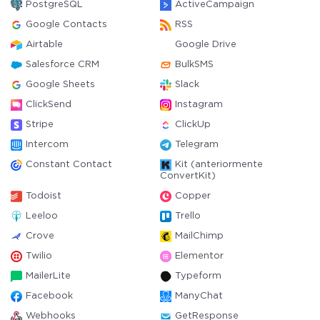
PostgreSQL
ActiveCampaign
Google Contacts
RSS
Airtable
Google Drive
Salesforce CRM
BulkSMS
Google Sheets
Slack
ClickSend
Instagram
Stripe
ClickUp
Intercom
Telegram
Constant Contact
Kit (anteriormente
ConvertKit)
Todoist
Copper
Leeloo
Trello
Crove
MailChimp
Twilio
Elementor
MailerLite
Typeform
Facebook
ManyChat
Webhooks
GetResponse