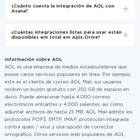
integración, el tiempo de configuración puede variar y
de AOL a Asana
¿Cuánto cuesta la integración de AOL con
oscilar entre 5 y 30 minutos. En promedio, la
Asana?
configuración tarda entre 10 y 15 minutos.
No es necesario pagar nada por la integración en sí, y
toda las funcionalidades están disponibles en todas las
¿Cuántas integraciones listas para usar están
tarifas. Usted solo paga por la cantidad de datos que
disponibles em total em Apix-Drive?
realmente se transfieren de uno de sus sistemas a otro
a través de nuestro servicio. Si usted tiene una
Por el momento, tenemos listas para usar296 +
pequeña cantidad de datos por mes, puede usar de
integraciones además de AOL y Asana
manera segura un plan de tarifa gratuita o cambiar a
Información sobre AOL
uno de pago, si es necesario. Más detalles sobre
AOL es una empresa de medios estadounidense que
tarifas
.
posee varios servicios populares en línea. Por ejemplo,
este es el cliente de correo AOL Mail, sus usuarios
reciben un buzón gratuito con 250 GB de espacio en
disco. Puede almacenar hasta 4.000 correos
electrónicos entrantes y 4.000 salientes, así como
adjuntar archivos de hasta 25 MB. AOL Mail admite los
protocolos POP3, SMTP, IMAP, protección integrada
contra spam / virus y una opción de corrector
ortográfico. Otros servicios web populares de AOL