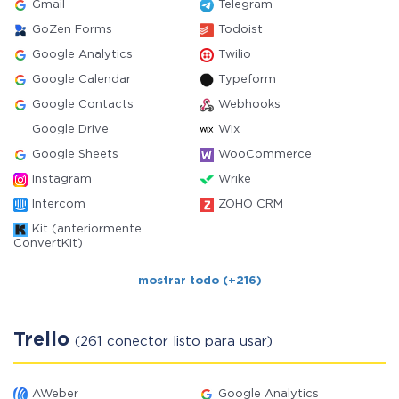
Gmail
Telegram
GoZen Forms
Todoist
Google Analytics
Twilio
Google Calendar
Typeform
Google Contacts
Webhooks
Google Drive
Wix
Google Sheets
WooCommerce
Instagram
Wrike
Intercom
ZOHO CRM
Kit (anteriormente
ConvertKit)
mostrar todo (+216)
Trello
(261 conector listo para usar)
AWeber
Google Analytics