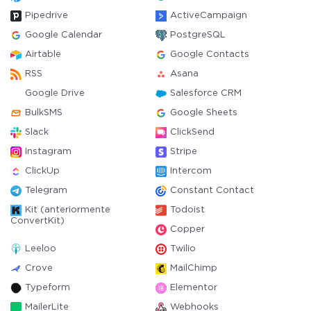
Pipedrive
ActiveCampaign
Google Calendar
PostgreSQL
Airtable
Google Contacts
RSS
Asana
Google Drive
Salesforce CRM
BulkSMS
Google Sheets
Slack
ClickSend
Instagram
Stripe
ClickUp
Intercom
Telegram
Constant Contact
Kit (anteriormente
Todoist
ConvertKit)
Copper
Leeloo
Twilio
Crove
MailChimp
Typeform
Elementor
MailerLite
Webhooks