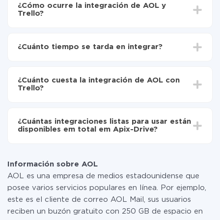
¿Cómo ocurre la integración de AOL y
Trello?
Para empezar es necesario
registrarse en ApiX-
Drive
¿Cuánto tiempo se tarda en integrar?
Elija qué datos transferir de AOL a Trello
Active la actualización automática
Dependiendo del sistema con el que usted hará la
Ahora los datos se transferirán automáticamente
integración, el tiempo de configuración puede variar y
de AOL a Trello
¿Cuánto cuesta la integración de AOL con
oscilar entre 5 y 30 minutos. En promedio, la
Trello?
configuración tarda entre 10 y 15 minutos.
No es necesario pagar nada por la integración en sí, y
toda las funcionalidades están disponibles en todas las
¿Cuántas integraciones listas para usar están
tarifas. Usted solo paga por la cantidad de datos que
disponibles em total em Apix-Drive?
realmente se transfieren de uno de sus sistemas a otro
a través de nuestro servicio. Si usted tiene una
Por el momento, tenemos listas para usar296 +
pequeña cantidad de datos por mes, puede usar de
integraciones además de AOL y Trello
manera segura un plan de tarifa gratuita o cambiar a
Información sobre AOL
uno de pago, si es necesario. Más detalles sobre
AOL es una empresa de medios estadounidense que
tarifas
.
posee varios servicios populares en línea. Por ejemplo,
este es el cliente de correo AOL Mail, sus usuarios
reciben un buzón gratuito con 250 GB de espacio en