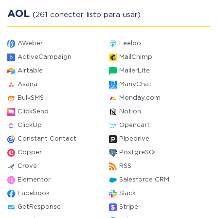
AOL
(261 conector listo para usar)
AWeber
Leeloo
ActiveCampaign
MailChimp
Airtable
MailerLite
Asana
ManyChat
BulkSMS
Monday.com
ClickSend
Notion
ClickUp
Opencart
Constant Contact
Pipedrive
Copper
PostgreSQL
Crove
RSS
Elementor
Salesforce CRM
Facebook
Slack
GetResponse
Stripe