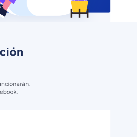
ción
uncionarán.
cebook.