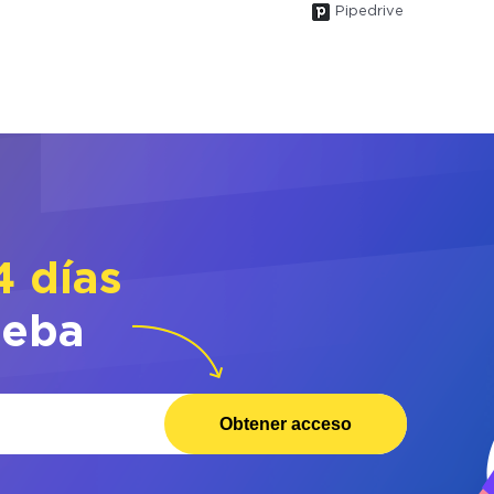
Pipedrive
4 días
ueba
Obtener acceso