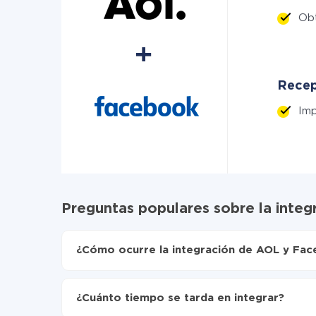
Ob
Recep
Im
Preguntas populares sobre la inte
¿Cómo ocurre la integración de AOL y Fa
Para empezar es necesario
registrarse en Api
Elija qué datos transferir de AOL a Facebook
¿Cuánto tiempo se tarda en integrar?
Active la actualización automática
Ahora los datos se transferirán automáticam