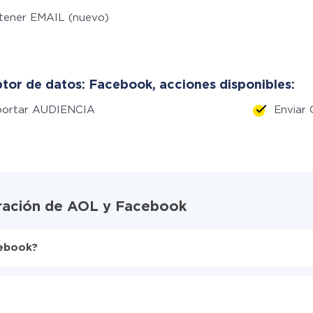
tener EMAIL (nuevo)
tor de datos: Facebook, acciones disponibles:
portar AUDIENCIA
Envia
gración de AOL y Facebook
cebook?
X-Drive
ente de AOL a Facebook