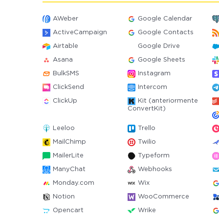
AWeber
Google Calendar
ActiveCampaign
Google Contacts
Airtable
Google Drive
Asana
Google Sheets
BulkSMS
Instagram
ClickSend
Intercom
ClickUp
Kit (anteriormente
ConvertKit)
Leeloo
Trello
MailChimp
Twilio
MailerLite
Typeform
ManyChat
Webhooks
Monday.com
Wix
Notion
WooCommerce
Opencart
Wrike