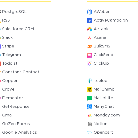
PostgreSQL
AWeber
RSS
ActiveCampaign
Salesforce CRM
Airtable
Slack
Asana
Stripe
BulkSMS
Telegram
ClickSend
Todoist
ClickUp
Constant Contact
Copper
Leeloo
Crove
MailChimp
Elementor
MailerLite
GetResponse
ManyChat
Gmail
Monday.com
GoZen Forms
Notion
Google Analytics
Opencart