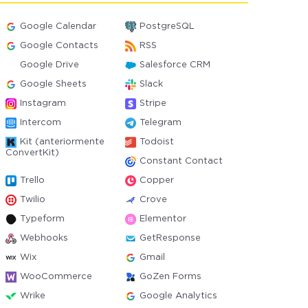
Google Calendar
PostgreSQL
Google Contacts
RSS
Google Drive
Salesforce CRM
Google Sheets
Slack
Instagram
Stripe
Intercom
Telegram
Kit (anteriormente
Todoist
ConvertKit)
Constant Contact
Trello
Copper
Twilio
Crove
Typeform
Elementor
Webhooks
GetResponse
Wix
Gmail
WooCommerce
GoZen Forms
Wrike
Google Analytics