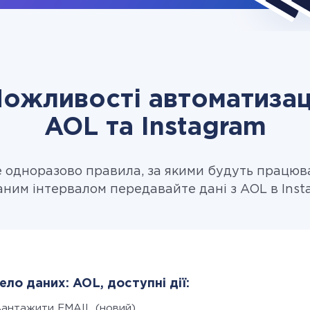
ожливості автоматизац
AOL та Instagram
одноразово правила, за якими будуть працюв
аним інтервалом передавайте дані з AOL в Inst
ло даних: AOL, доступні дії:
вантажити EMAIL (новий)