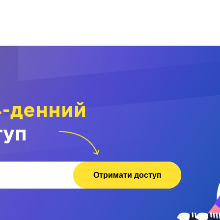
4-денний
туп
Отримати доступ