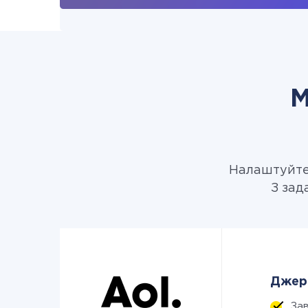
М
Налаштуйте 
З зад
Джере
За