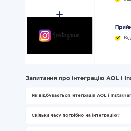
Прийм
Ві
Запитання про інтеграцію AOL і I
Як відбувається інтеграція AOL і Instagra
Для початку потрібно
зареєструватися в Api
Вибираєте які дані передавати з AOL в Insta
Скільки часу потрібно на інтеграцію?
Включаєте автооновлення
Тепер дані будуть автоматично передаватися
Залежно від системи, з якої ви будете робити і