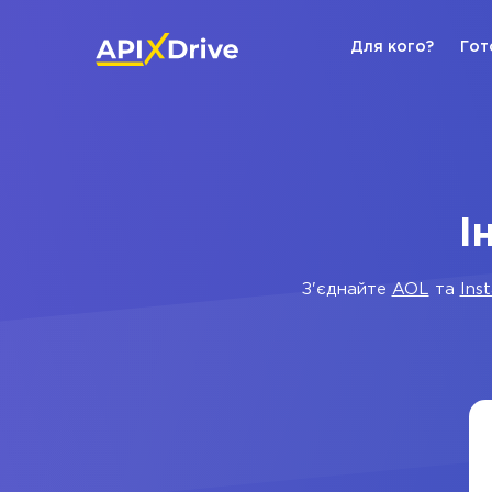
Для кого?
Гот
І
З'єднайте
AOL
та
Ins