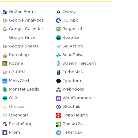
GoZen Forms
Qwary
Google Analytics
RO App
Google Calendar
Ringostat
Google Drive
Rozetka
Google Sheets
SellAction
Horoshop
SendPulse
Hotline
Stream Telecom
LP-CRM
TurboSMS
ManyChat
Typeform
Monster Leads
Webhooks
OLX
WooCommerce
Omnicell
eSputnik
Opencart
Нова Пошта
PrestaShop
Приват24
Prom
Телеграм