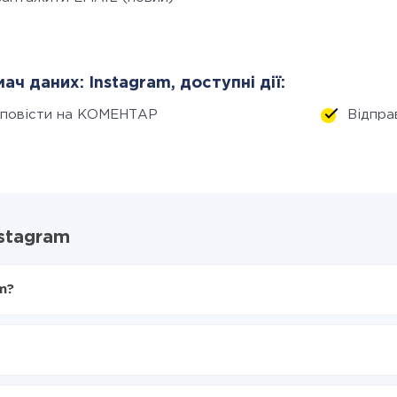
ач даних: Instagram, доступні дії:
дповісти на КОМЕНТАР
Відпр
nstagram
m?
X-Drive
gram
 з AOL в Instagram
нтеграцію, час налаштування може відрізнятися і становити ві