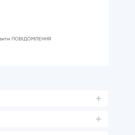
авити ПОВІДОМЛЕННЯ
д 5-ти до 30-хвилин. У середньому налаштування