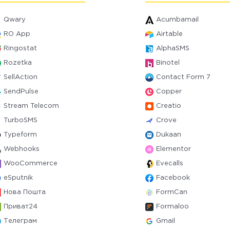
Qwary
Acumbamail
RO App
Airtable
Ringostat
AlphaSMS
Rozetka
Binotel
SellAction
Contact Form 7
SendPulse
Copper
Stream Telecom
Creatio
TurboSMS
Crove
Typeform
Dukaan
Webhooks
Elementor
WooCommerce
Evecalls
eSputnik
Facebook
Нова Пошта
FormCan
Приват24
Formaloo
Телеграм
Gmail