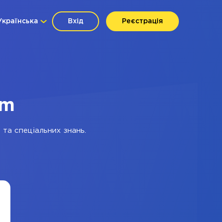
Українська
Вхід
Реєстрація
am
 та спеціальних знань.