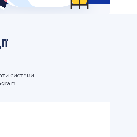
ії
ати системи.
agram.