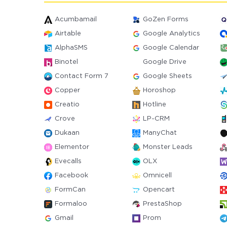
Acumbamail
GoZen Forms
Airtable
Google Analytics
AlphaSMS
Google Calendar
Binotel
Google Drive
Contact Form 7
Google Sheets
Copper
Horoshop
Creatio
Hotline
Crove
LP-CRM
Dukaan
ManyChat
Elementor
Monster Leads
Evecalls
OLX
Facebook
Omnicell
FormCan
Opencart
Formaloo
PrestaShop
Gmail
Prom