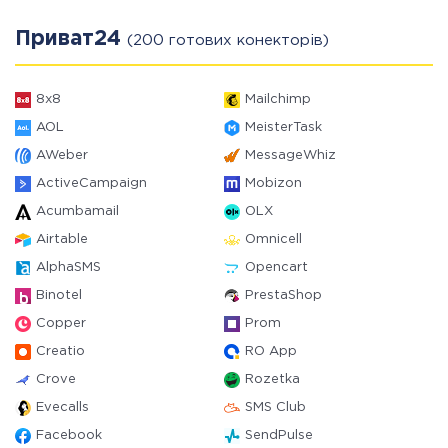
Приват24
(200 готових конекторів)
8x8
Mailchimp
AOL
MeisterTask
AWeber
MessageWhiz
ActiveCampaign
Mobizon
Acumbamail
OLX
Airtable
Omnicell
AlphaSMS
Opencart
Binotel
PrestaShop
Copper
Prom
Creatio
RO App
Crove
Rozetka
Evecalls
SMS Club
Facebook
SendPulse