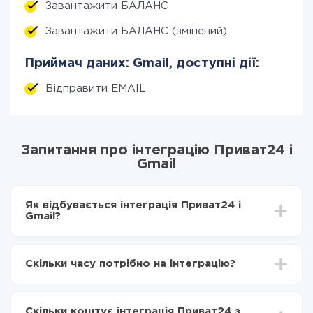
Завантажити БАЛАНС
Завантажити БАЛАНС (змінений)
Приймач даних: Gmail, доступні дії:
Відправити EMAIL
Запитання про інтеграцію Приват24 і
Gmail
Як відбувається інтеграція Приват24 і
Gmail?
Для початку потрібно
зареєструватися в ApiX-
Drive
Скільки часу потрібно на інтеграцію?
Вибираєте які дані передавати з Приват24 в
Gmail
Залежно від системи, з якої ви будете робити
Включаєте автооновлення
інтеграцію, час налаштування може відрізнятися і
Тепер дані будуть автоматично передаватися з
Скільки коштує інтеграція Приват24 з