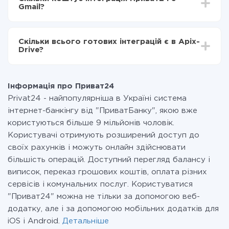
становити від 5-ти до 30-хвилин. У середньому
Приват24 в Gmail
Gmail?
налаштування займає 10-15 хвилин.
За саму інтеграцію нічого платити не потрібно і на
всіх тарифах доступний повністю весь функціонал.
Скільки всього готових інтеграцій є в Apix-
Ви оплачуєте лише кількість даних, які за фактом
Drive?
передаються з однієї вашої системи в іншу через
наш сервіс. Якщо у вас кількість даних в місяць
На даний час у нас готово 400+ інтеграцій крім
невелика, можете сміливо користуватися
Приват24 і Gmail
безкоштовним тарифом або перейти на платний,
Інформація про Приват24
при необхідності. Детальніше про
тарифи
.
Privat24 - найпопулярніша в Україні система
інтернет-банкінгу від "ПриватБанку", якою вже
користуються більше 9 мільйонів чоловік.
Користувачі отримують розширений доступ до
своїх рахунків і можуть онлайн здійснювати
більшість операцій. Доступний перегляд балансу і
виписок, переказ грошових коштів, оплата різних
сервісів і комунальних послуг. Користуватися
"Приват24" можна не тільки за допомогою веб-
додатку, але і за допомогою мобільних додатків для
iOS і Android.
Детальніше