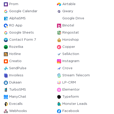
Prom
Airtable
Google Calendar
Qwary
AlphaSMS
Google Drive
RO App
Binotel
Google Sheets
Ringostat
Contact Form 7
Horoshop
Rozetka
Copper
Hotline
SellAction
Creatio
Instagram
SendPulse
Crove
Invoiless
Stream Telecom
Dukaan
LP-CRM
TurboSMS
Elementor
ManyChat
Typeform
Evecalls
Monster Leads
Webhooks
Facebook