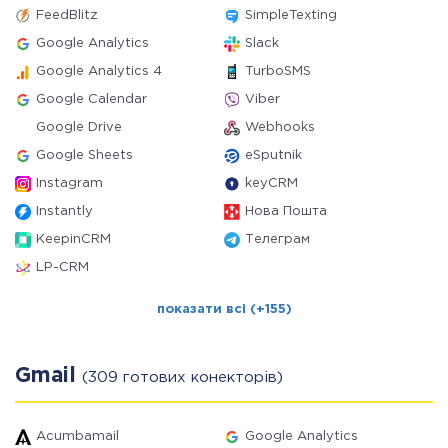
FeedBlitz
SimpleTexting
Google Analytics
Slack
Google Analytics 4
TurboSMS
Google Calendar
Viber
Google Drive
Webhooks
Google Sheets
eSputnik
Instagram
keyCRM
Instantly
Нова Пошта
KeepinCRM
Телеграм
LP-CRM
показати всі (+155)
Gmail
(309 готових конекторів)
Acumbamail
Google Analytics