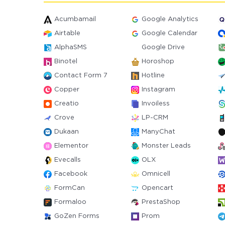
Acumbamail
Google Analytics
Airtable
Google Calendar
AlphaSMS
Google Drive
Binotel
Horoshop
Contact Form 7
Hotline
Copper
Instagram
Creatio
Invoiless
Crove
LP-CRM
Dukaan
ManyChat
Elementor
Monster Leads
Evecalls
OLX
Facebook
Omnicell
FormCan
Opencart
Formaloo
PrestaShop
GoZen Forms
Prom