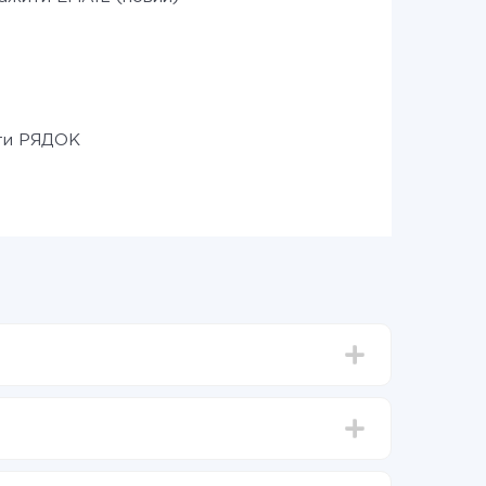
ти РЯДОК
д 5-ти до 30-хвилин. У середньому налаштування