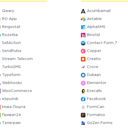
Qwary
Acumbamail
RO App
Airtable
Ringostat
AlphaSMS
Rozetka
Binotel
SellAction
Contact Form 7
SendPulse
Copper
Stream Telecom
Creatio
TurboSMS
Crove
Typeform
Dukaan
Webhooks
Elementor
WooCommerce
Evecalls
eSputnik
Facebook
Нова Пошта
FormCan
Приват24
Formaloo
Телеграм
GoZen Forms