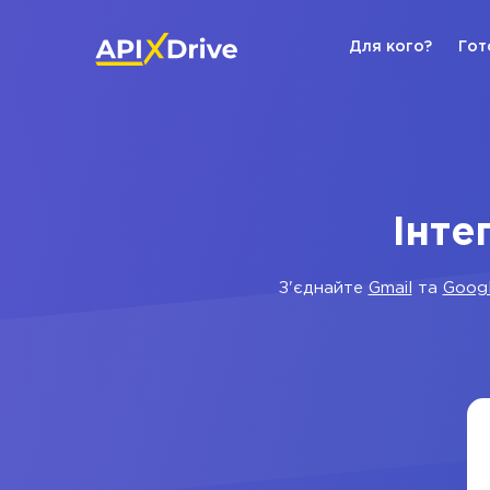
Для кого?
Гот
Інте
З'єднайте
Gmail
та
Googl