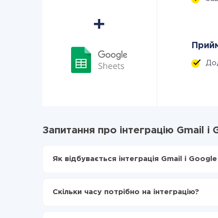
Прийм
До
Запитання про інтеграцію Gmail і 
Як відбувається інтеграція Gmail і Google
Для початку потрібно
зареєструватися в Api
Вибираєте які дані передавати з Gmail в Goo
Скільки часу потрібно на інтеграцію?
Включаєте автооновлення
Тепер дані будуть автоматично передаватися
Залежно від системи, з якої ви будете робити і