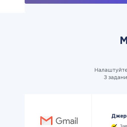
М
Налаштуйте 
З задани
Джере
За