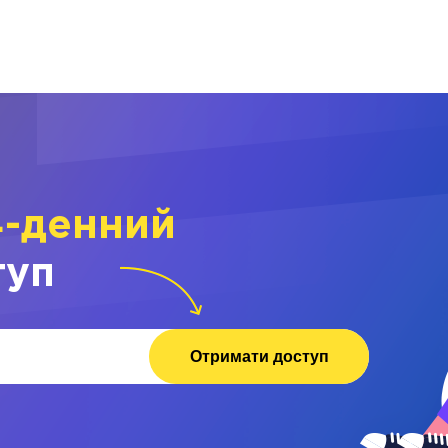
4-денний
туп
Отримати доступ