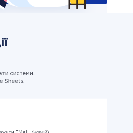
ії
ати системи.
e Sheets.
ажити EMAIL (новий)