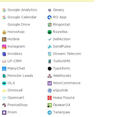
Google Analytics
Qwary
Google Calendar
RO App
Google Drive
Ringostat
Horoshop
Rozetka
Hotline
SellAction
Instagram
SendPulse
Invoiless
Stream Telecom
LP-CRM
TurboSMS
ManyChat
Typeform
Monster Leads
Webhooks
OLX
WooCommerce
Omnicell
eSputnik
Opencart
Нова Пошта
PrestaShop
Приват24
Prom
Телеграм