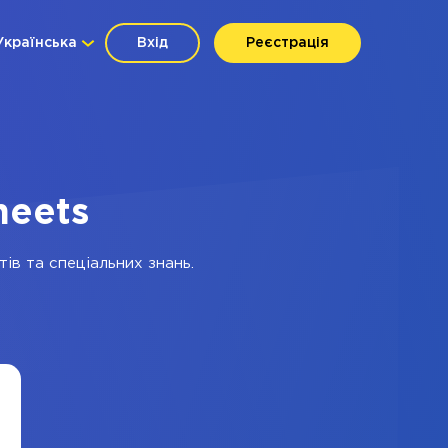
Українська
Вхід
Реєстрація
heets
ів та спеціальних знань.