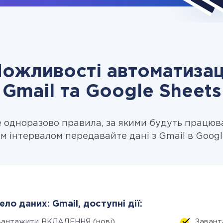
ожливості автоматизац
Gmail та Google Sheets
одноразово правила, за якими будуть працюв
м інтервалом передавайте дані з Gmail в Googl
ло даних: Gmail, доступні дії:
вантажити ВКЛАДЕННЯ (нові)
Завант