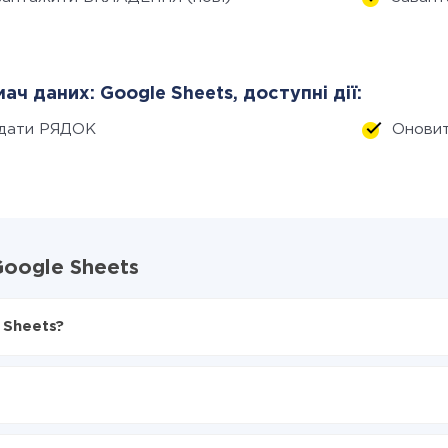
ач даних: Google Sheets, доступні дії:
дати РЯДОК
Онови
Google Sheets
 Sheets?
X-Drive
gle Sheets
 з Gmail в Google Sheets
нтеграцію, час налаштування може відрізнятися і становити ві